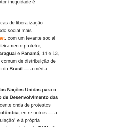
tor inequidade é
cas de liberalização
do social mais
het
, com um levante social
deiramente protetor,
araguai
e
Panamá
, 14 e 13,
 comum de distribuição de
so do
Brasil
— a média
as Nações Unidas para o
 de Desenvolvimento das
ecente onda de protestos
olômbia
, entre outros — a
lação” e à própria