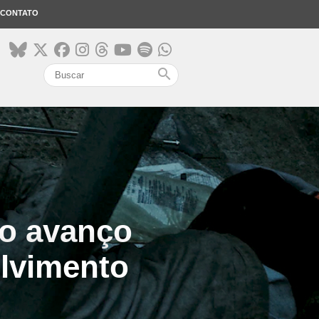
CONTATO
search
do avanço
olvimento