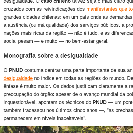
desigualdade. O
caso
chileno
talvez seja o mais claro q
cruzados com as reivindicações dos
manifestantes que t
grandes cidades chilenas: em um país onde as demandas
a ausência (ou má qualidade) dos serviços públicos, a p
nações mais ricas da região — não é tudo, e as diferença
social pesam — e muito — no bem-estar geral.
Monografia sobre a desigualdade
O
PNUD
costuma centrar uma parte importante de sua anál
desigualdade
no índice em todas as regiões do mundo. Des
ênfase é muito maior. Os dados justificam claramente a 
preocupação do órgão: apesar de o avanço mundial da po
inquestionável, apontam os técnicos do
PNUD
— um pont
também fracassou nos últimos cinco anos —, "as brechas
permanecem em níveis inaceitáveis".
Em um país de desenvolvimento humano muito alto, uma 