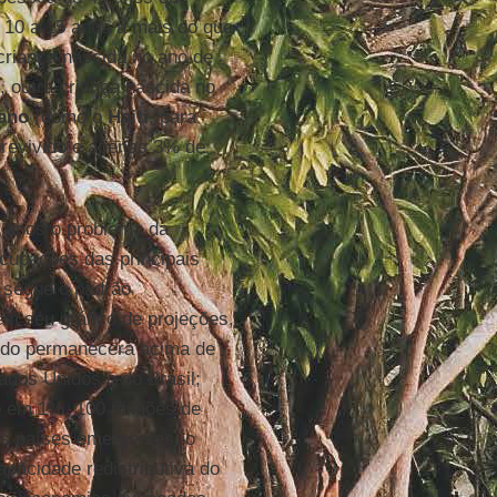
 10 a 15 anos a mais do que
riança nascida no ano de
, outra criança nascida no
ano
(como o
Haiti
, para
brevivido e apenas 3% de
 anos o problema da
cupações das principais
 segue o padrão
em seu gráfico de projeções,
do permanecerá acima de
dos Unidos e do Brasil;
 em 1%, 100 milhões de
os países emergentes, o
pacidade redistributiva do