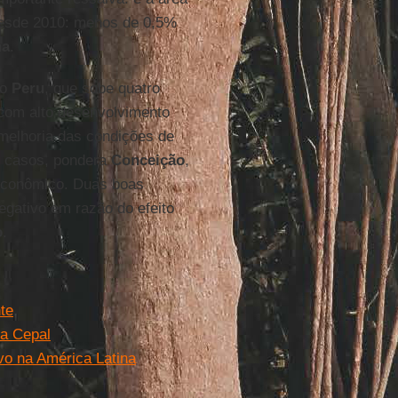
desde 2010: menos de 0,5%
na
.
no
Peru
, que sobe quatro
 com alto desenvolvimento
melhoria das condições de
s casos, pondera
Conceição
,
 econômico. Duas boas
gativo em razão do efeito
o
.
te
 a Cepal
vo na América Latina