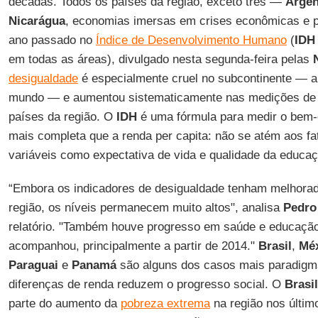
décadas. Todos os países da região, exceto três —
Argen
Nicarágua
, economias imersas em crises econômicas e p
ano passado no
Índice de Desenvolvimento Humano
(
IDH
em todas as áreas), divulgado nesta segunda-feira pelas
desigualdade
é especialmente cruel no subcontinente — a
mundo — e aumentou sistematicamente nas medições de 
países da região. O
IDH
é uma fórmula para medir o bem-
mais completa que a renda per capita: não se atém aos fa
variáveis como expectativa de vida e qualidade da educaç
“Embora os indicadores de desigualdade tenham melhora
região, os níveis permanecem muito altos", analisa
Pedro
relatório. "Também houve progresso em saúde e educaçã
acompanhou, principalmente a partir de 2014."
Brasil
,
Mé
Paraguai
e
Panamá
são alguns dos casos mais paradigm
diferenças de renda reduzem o progresso social. O
Brasil
parte do aumento da
pobreza extrema
na região nos últim