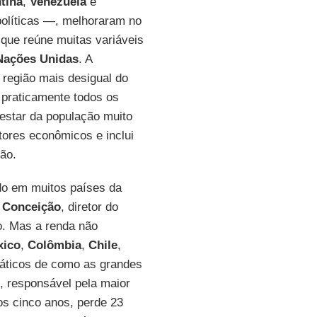
tina
,
Venezuela
e
olíticas —, melhoraram no
que reúne muitas variáveis
Nações Unidas
. A
 região mais desigual do
praticamente todos os
estar da população muito
tores econômicos e inclui
ão.
do em muitos países da
 Conceição
, diretor do
o. Mas a renda não
xico
,
Colômbia
,
Chile
,
áticos de como as grandes
, responsável pela maior
os cinco anos, perde 23