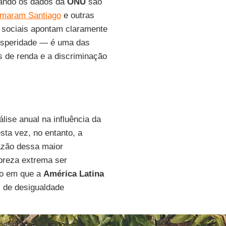
uando os dados da
ONU
são
omaram Santiago
e outras
 sociais apontam claramente
rosperidade — é uma das
s de renda e a discriminação
ise anual na influência da
ta vez, no entanto, a
razão dessa maior
breza extrema ser
o em que a
América
Latina
 de desigualdade
pessoa de 40 anos que