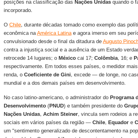
posições na classificação das
Nações Unidas
quando o fa
incorporado.
O
Chile
, durante décadas tomado como exemplo das políti
econômica na
América Latina
e agora imerso em seu perío
convulsionado desde o final da ditadura de
Augusto Pinoc
contra a injustiça social e a ausência de um Estado verda
retrocede 14 lugares; o
México
cai 17;
Colômbia
, 16; e
P
respectivamente. Em todos esses países, o medidor mais
renda, o
Coeficiente de Gini
, excede — de longe, no ca
mundial e a dos demais países em desenvolvimento.
No caso latino-americano, o administrador do
Programa d
Desenvolvimento
(
PNUD
) e também presidente do
Grupo
Nações Unidas
,
Achim
Steiner
, vincula sem rodeios a r
sociais em vários países da região —
Chile
,
Equador
e
C
um "sentimento generalizado de descontentamento na popu