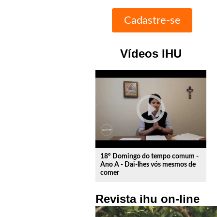
Vídeos IHU
play_circle_outline
18º Domingo do tempo comum -
Ano A - Dai-lhes vós mesmos de
comer
Revista ihu on-line