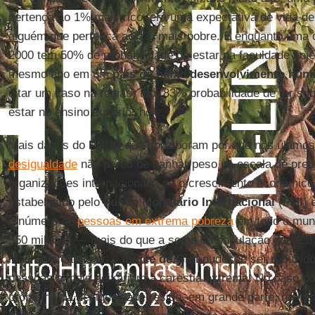
pertença ao 1% mais rico terá uma expectativa de vida de
alguém que pertença ao 1% mais pobre. E enquanto uma c
2000 tem 50% de probabilidade de estar na faculdade hoje
mesmo ano em um
país de baixo desenvolvimento hum
citar um caso na região) tem 83% probabilidade de ter so
estar no ensino superior hoje.
Mais dados do
PNUD
que corroboram por que nos últimos
desigualdade
não parou de ganhar peso na escala de preo
organizações internacionais: se o crescimento econômico
estabelecido pelo
Fundo Monetário Internacional
(
FMI
) 
o número de
pessoas em extrema pobreza
em todo o mun
550 milhões — mais do que a soma da população dos Esta
mas se a cada ano o
índice de Gini
pudesse ser reduzido
pessoas a mais deixariam a carestia extrema. No caso d
problema da desigualdade reside, em grande parte, na inca