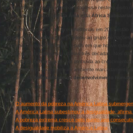
do mundo que registra o menor progresso neste quesito 
ao ano, metade da do
sul da Ásia
e da
África
Subsaaria
Em contraposição, as maiores melhorias em 2018 estão 
posições, e na
Bolívia
, que já aderiu ao grupo de nações
econômico e que é, de longe, o país em que houve maior 
vida de seus cidadãos nas últimas três décadas. Nos doi
boa parte da melhoria pode ser atribuída ao crescimento
notícias, de todo modo, em um ambiente marcadamente ne
arrasador da
desigualdade no desenvolvimento human
Leia mais
O aumento da pobreza na América Latina submergen
A América Latina subestimou a desigualdade, afirma
A pobreza extrema cresce pelo quinto ano consecuti
A desigualdade mobiliza a América Latina