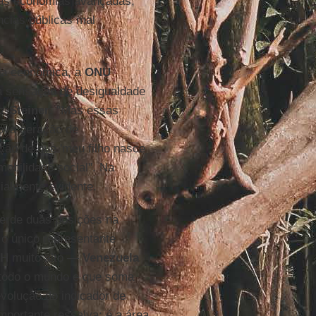
 das economias avançadas,
ncias públicas mal
da econômica, a
ONU
a sensação de desigualdade
iz
Steiner
. "Mas essas
ova geração de
ão de que 'meu filho nasce
mobilidade social". Na
ialmente evidente.
rde duas posições na
 o único representante
DH
muito alto —
Venezuela
 todo o mundo e que soma
evolução do indicador de
portante ressalva: é a área