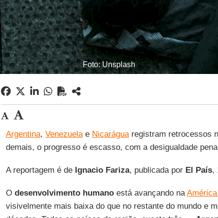
Foto: Unsplash
Argentina
,
Venezuela
e
Nicarágua
registram retrocessos n
demais, o progresso é escasso, com a desigualdade pena
A reportagem é de
Ignacio
Fariza
, publicada por
El País
,
O
desenvolvimento humano
está avançando na
América 
visivelmente mais baixa do que no restante do mundo e m