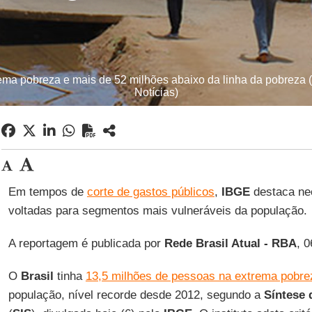
rema pobreza e mais de 52 milhões abaixo da linha da pobreza (
Notícias)
Em tempos de
corte de gastos públicos
,
IBGE
destaca nec
voltadas para segmentos mais vulneráveis da população.
A reportagem é publicada por
Rede Brasil Atual - RBA
, 
O
Brasil
tinha
13,5 milhões de pessoas na extrema pobre
população, nível recorde desde 2012, segundo a
Síntese 