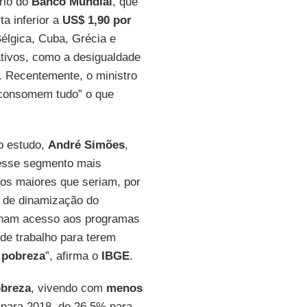
ério do
Banco Mundial
, que
a inferior a
US$ 1,90 por
Bélgica, Cuba, Grécia e
ativos, como a desigualdade
 Recentemente, o ministro
consomem tudo” o que
o estudo,
André Simões
,
 esse segmento mais
dos maiores que seriam, por
 de dinamização do
nham acesso aos programas
de trabalho para terem
 pobreza
”, afirma o
IBGE
.
obreza
, vivendo com
menos
7 para 2018, de 26,5% para