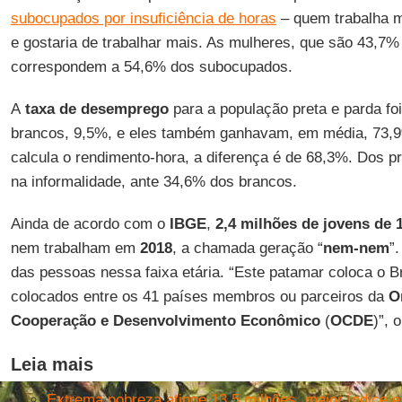
subocupados por insuficiência de horas
– quem trabalha 
e gostaria de trabalhar mais. As mulheres, que são 43,7
correspondem a 54,6% dos subocupados.
A
taxa de desemprego
para a população preta e parda fo
brancos, 9,5%, e eles também ganhavam, em média, 73,
calcula o rendimento-hora, a diferença é de 68,3%. Dos p
na informalidade, ante 34,6% dos brancos.
Ainda de acordo com o
IBGE
,
2,4 milhões de jovens de 
nem trabalham em
2018
, a chamada geração “
nem-nem
”
das pessoas nessa faixa etária. “Este patamar coloca o Br
colocados entre os 41 países membros ou parceiros da
O
Cooperação e Desenvolvimento Econômico
(
OCDE
)”, 
Leia mais
Extrema pobreza atinge 13,5 milhões, maior índice 