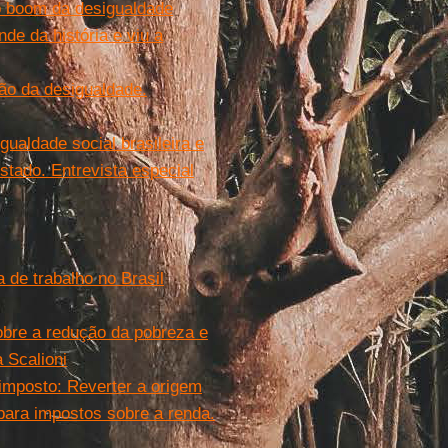
 o boom da desigualdade
de da história e viu a
ão da desigualdade.
gualdade social brasileira e
stado. Entrevista especial
 de trabalho no Brasil
obre a redução da pobreza e
 Scalioni
 imposto: Reverter a origem
para impostos sobre a renda.