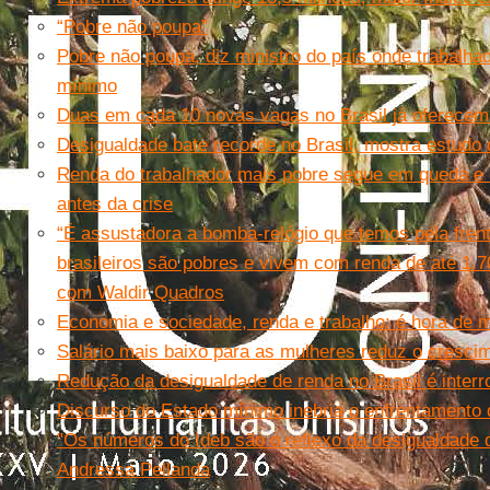
“Pobre não poupa”
Pobre não poupa, diz ministro do país onde trabalh
mínimo
Duas em cada 10 novas vagas no Brasil já oferecem 
Desigualdade bate recorde no Brasil, mostra estudo
Renda do trabalhador mais pobre segue em queda e 
antes da crise
“É assustadora a bomba-relógio que temos pela fren
brasileiros são pobres e vivem com renda de até 1.70
com Waldir Quadros
Economia e sociedade, renda e trabalho: é hora de mu
Salário mais baixo para as mulheres reduz o cresci
Redução da desigualdade de renda no Brasil é inter
Discurso do Estado mínimo inebria o enfrentamento
"Os números do Ideb são o reflexo da desigualdade 
Andressa Pellanda