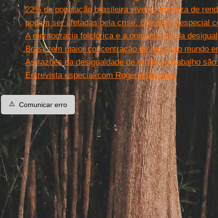
22% da população brasileira vive na pobreza de renda
podem ser afetadas pela crise. Entrevista especial 
A meritocracia folclórica e a onipresença da desigua
Brasil tem maior concentração de renda do mundo e
As razões da desigualdade de renda do trabalho são 
Entrevista especial com Rogério Barbosa
⚠️
Comunicar erro