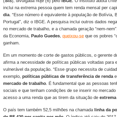
(
SIS
), divulgada hoje (6) pelo
IBGE
. O instituto adota crit
inclui na extrema pessoa quem tem renda mensal per capit
dia
. “Esse número é equivalente à população de Bolívia, 
Portugal”, diz o IBGE. A pesquisa inclui outros dados neg
no mercado de trabalho, e a chamada geração “nem-nem”.
da Economia,
Paulo Guedes
,
queixou-se
que os pobres “
ganham.
Em um momento de corte de gastos públicos, o gerente d
afirma a necessidade de políticas públicas voltadas para
vulnerável da população. “Esse grupo necessita de cuida
exemplo,
políticas públicas de transferência de renda
e
mercado de trabalho
. É fundamental que as pessoas te
sociais e que tenham condições de se inserir no mercado 
acesso a uma renda que as tirem da situação de
extrema
O país tem também 52,5 milhões na chamada
linha da p
de R$ 420 per capita por mês
. O índice até caiu de 201