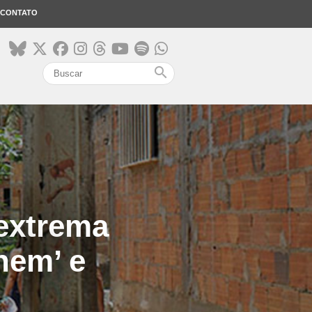
CONTATO
search
 extrema
nem’ e