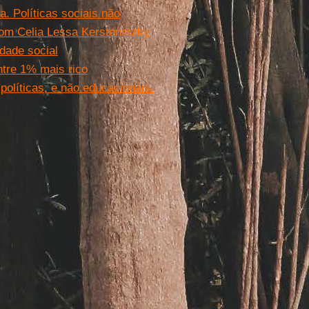
. Políticas sociais não
com Celia Lessa Kerstenetzky
ldade social
ntre 1% mais rico
políticas, e não educacionais.