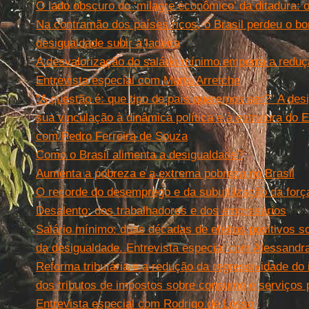
O lado obscuro do ‘milagre econômico’ da ditadura:
Na contramão dos países ricos, o Brasil perdeu o bon
desigualdade subir a ladeira
A desvalorização do salário mínimo emperra a reduç
Entrevista especial com Marta Arretche
"A questão é: que tipo de país queremos ser?" A desi
sua vinculação à dinâmica política e à estrutura do E
com Pedro Ferreira de Souza
Como o Brasil alimenta a desigualdade?
Aumenta a pobreza e a extrema pobreza no Brasil
O recorde do desemprego e da subutilização da força
Desalento: dos trabalhadores e dos empresários
Salário mínimo: duas décadas de efeitos positivos s
da desigualdade. Entrevista especial com Alessandra
Reforma tributária e a redução da regressividade do
dos tributos de impostos sobre consumo e serviços 
Entrevista especial com Rodrigo de Losso