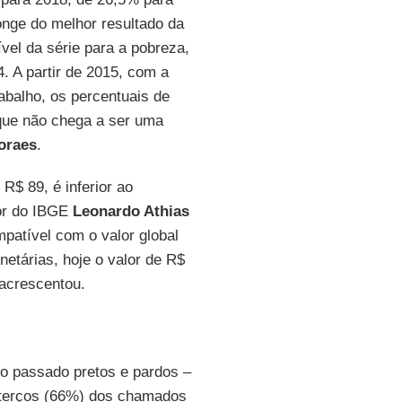
onge do melhor resultado da
ível da série para a pobreza,
. A partir de 2015, com a
abalho, os percentuais de
que não chega a ser uma
oraes
.
, R$ 89, é inferior ao
dor do IBGE
Leonardo Athias
patível com o valor global
netárias, hoje o valor de R$
 acrescentou.
o passado pretos e pardos –
s terços (66%) dos chamados