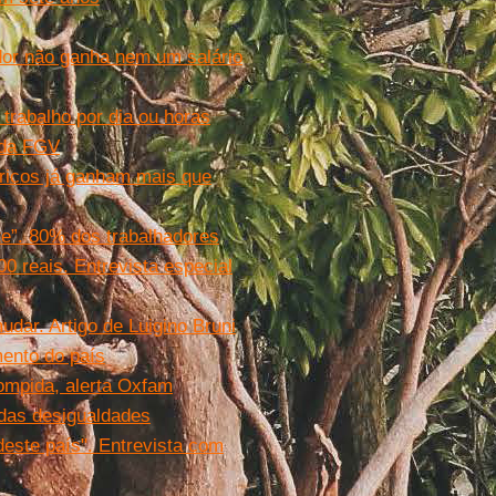
ador não ganha nem um salário
trabalho por dia ou horas
 da FGV
ricos já ganham mais que
te”. 80% dos trabalhadores
0 reais. Entrevista especial
dar. Artigo de Luigino Bruni
mento do país
rompida, alerta Oxfam
 das desigualdades
deste país". Entrevista com