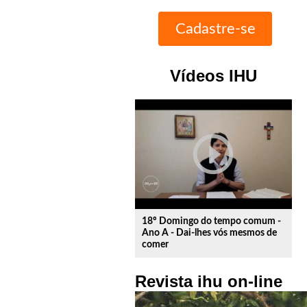
Vídeos IHU
play_circle_outline
18º Domingo do tempo comum -
Ano A - Dai-lhes vós mesmos de
comer
Revista ihu on-line