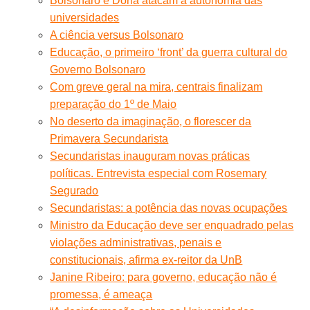
Bolsonaro e Doria atacam a autonomia das
universidades
A ciência versus Bolsonaro
Educação, o primeiro ‘front’ da guerra cultural do
Governo Bolsonaro
Com greve geral na mira, centrais finalizam
preparação do 1º de Maio
No deserto da imaginação, o florescer da
Primavera Secundarista
Secundaristas inauguram novas práticas
políticas. Entrevista especial com Rosemary
Segurado
Secundaristas: a potência das novas ocupações
Ministro da Educação deve ser enquadrado pelas
violações administrativas, penais e
constitucionais, afirma ex-reitor da UnB
Janine Ribeiro: para governo, educação não é
promessa, é ameaça