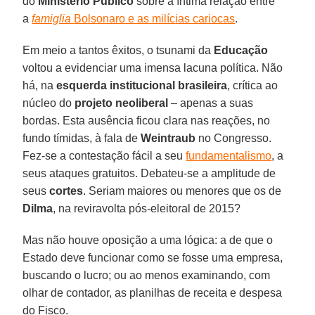
do
Ministério Público
sobre a íntima relação entre
a
famiglia
Bolsonaro e as milícias cariocas
.
Em meio a tantos êxitos, o tsunami da
Educação
voltou a evidenciar uma imensa lacuna política. Não
há, na
esquerda institucional brasileira
, crítica ao
núcleo do
projeto neoliberal
– apenas a suas
bordas. Esta ausência ficou clara nas reações, no
fundo tímidas, à fala de
Weintraub
no Congresso.
Fez-se a contestação fácil a seu
fundamentalismo
, a
seus ataques gratuitos. Debateu-se a amplitude de
seus
cortes
. Seriam maiores ou menores que os de
Dilma
, na reviravolta pós-eleitoral de 2015?
Mas não houve oposição a uma lógica: a de que o
Estado deve funcionar como se fosse uma empresa,
buscando o lucro; ou ao menos examinando, com
olhar de contador, as planilhas de receita e despesa
do Fisco.