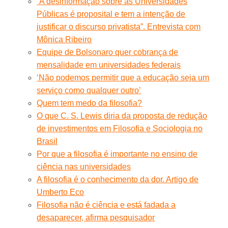
“A desinformação sobre as Universidades
Públicas é proposital e tem a intenção de
justificar o discurso privatista”. Entrevista com
Mônica Ribeiro
Equipe de Bolsonaro quer cobrança de
mensalidade em universidades federais
‘Não podemos permitir que a educação seja um
serviço como qualquer outro’
Quem tem medo da filosofia?
O que C. S. Lewis diria da proposta de redução
de investimentos em Filosofia e Sociologia no
Brasil
Por que a filosofia é importante no ensino de
ciência nas universidades
A filosofia é o conhecimento da dor. Artigo de
Umberto Eco
Filosofia não é ciência e está fadada a
desaparecer, afirma pesquisador