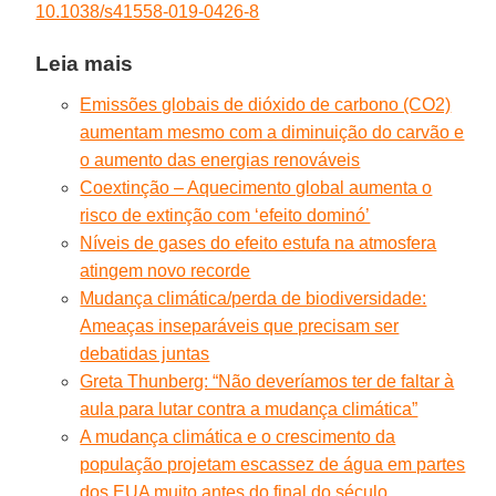
10.1038/s41558-019-0426-8
Leia mais
Emissões globais de dióxido de carbono (CO2)
aumentam mesmo com a diminuição do carvão e
o aumento das energias renováveis
Coextinção – Aquecimento global aumenta o
risco de extinção com ‘efeito dominó’
Níveis de gases do efeito estufa na atmosfera
atingem novo recorde
Mudança climática/perda de biodiversidade:
Ameaças inseparáveis que precisam ser
debatidas juntas
Greta Thunberg: “Não deveríamos ter de faltar à
aula para lutar contra a mudança climática”
A mudança climática e o crescimento da
população projetam escassez de água em partes
dos EUA muito antes do final do século