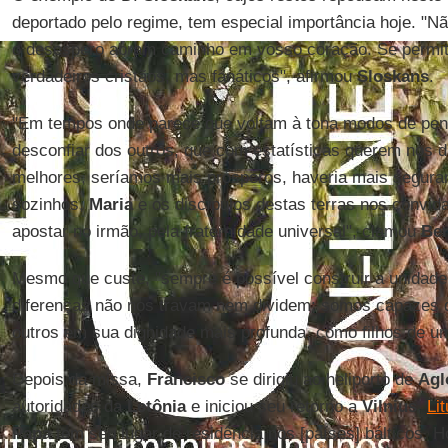
deportado pelo regime, tem especial importância hoje. "N
o desespero abram caminho em vosso coração. Se permi
verdadeiros cristãos, mas fanáticos", afirmou
Sloskans
.
"Em tempos onde parece que voltam à tona modos de pen
desconfiar dos outros, que com estatísticas querem nos 
melhores, seríamos mais prósperos, haveria mais segur
sozinhos,
Maria
e os discípulos destas terras nos convida
apostar no irmão, pela fraternidade universal", clamou
Ber
Mesmo que custe, "sempre é possível construir a unidade
diferenças não nos travam nem dividem; somos capazes d
outros em sua dignidade mais profunda, como filhos de 
Depois da missa,
Francisco
se dirigiu ao heliporto de
Agl
autoridades da
Letônia
e iniciou seu retorno a
Vilnius
,
Li
Papa
tem seu lugar de residência nos [países] bálticos. Ho