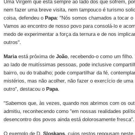
Uma Virgem que está sempre ao lado dos que sofrem, porq
nem fazer uma breve visita, nem tampouco é turismo solidá
coisa, defendeu o
Papa
: "Nós somos chamados a tocar o 
Vamos ao encontro de nosso povo para consolá-lo e aco
medo de experimentar a força da ternura e de nos implicar
outros".
Maria
está próxima de
João
, recebendo-o como um filho.
ao lado de muitíssimas pessoas, pode inclusive comparti
bairro, ou do trabalho; pode compartilhar da fé, contemp
mistérios, mas não acolher, não fazer o exercício de um
outro", destacou o
Papa
.
"Sabemos que, às vezes, quando nos abrimos com os ou
admitiu, reconhecendo como "em nossas realidades polític
desencontro dos povos ainda está dolorosamente fresca".
O exemplo de D.
Sloskans
, cujos restos repousam neste s