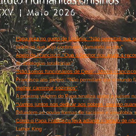
hora,
Bergolio
se despedirá da
Lituânia
para começar o 
última etapa desta intensa viagem.
Leia mais
Papa reza no gueto de Lituânia: "Não permitas que s
todos os que hoje continuam clamando ao céu"
Apelo de Francisco: ''Que o Senhor nos ajude a rec
de ideologias totalitárias"
"Não somos funcionários de Deus", afirma Francisco
Francisco aos jovens: “Não permitam que o mundo f
melhor caminhar sozinhos”
A próxima viagem do Papa sinaliza apoio a países na
“Vamos juntos nos dedicar aos pobres, mesmo quando 
Difundem-se novas formas de racismo e xenofobia, 
Como o Papa Francisco leva adiante o legado de não 
Luther King