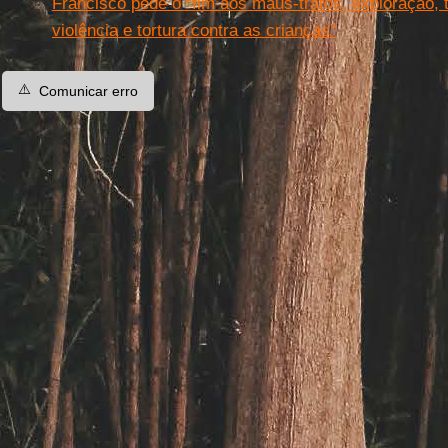
Francisco pede o “fim aos maus-tratos, exploração, 
violência e tortura contra as crianças”
⚠️
Comunicar erro