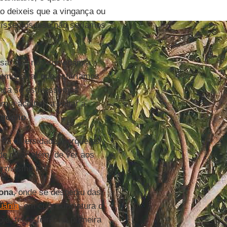
ão deixeis que a vingança ou
tíssemos isso não seríamos
sar que nos convidam a
demonstrar que estaríamos
ança se estivéssemos
m a acolher, a voltar a
goglio
.
 na diversidade, porque as
e olhar além, de ver aos
um mesmo Pai".
ona
, onde se despediu das
tuânia
, em cuja nunciatura o
je, terça-feira, na primeira