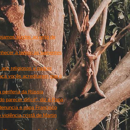
caminho para a
Estônia
,
ejamos surdos ao grito de
onhecer a tempo as sementes
 aos religiosos e padres
aça vocês acreditarem que é
 periferia da Rússia
parecer difícil”, diz o Papa
denuncia o papa Francisco
violência cristã de Martin