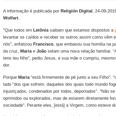
A informação é publicada por
Religión Digital
, 24-09-201
Wolfart
.
"Que todos em
Letônia
saibam que estamos dispostos a
levantar os caídos e receber os outros assim como vêm e
nós", enfatizou
Francisco
, que embasou sua homilia na 
da cruz,
Maria
e
João
selam uma nova relação familiar. "
tens teu filho", pediu Jesus, e sua mãe o cumpriu, mesmo
dor.
Porque
Maria
"está firmemente de pé junto a seu Filho", "
lado "dos que sofrem, daqueles dos quais todo mundo foge
injustiçados, condenados por todos, deportados". "Não se
oprimidos ou explorados, mas de estarem diretamente fo
sociedade". Perante eles, [está] a Virgem, como esteve dia