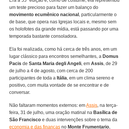
Era a 55ª edição e, como de costume, ela representou
um teste precioso para fazer um balanço do
movimento ecumênico nacional
, particularmente o
de base, que opera nas Igrejas locais e, mesmo sem
os holofotes da grande mídia, está passando por uma
temporada bastante consoladora.
Ela foi realizada, como há cerca de três anos, em um
lugar clássico para encontros semelhantes, a
Domus
Pacis
de
Santa Maria degli Angeli
, em
Assis
, de 29
de julho a 4 de agosto, com cerca de 200
participantes de toda a
Itália
, em um clima sereno e
positivo, com muita vontade de se encontrar e de
conversar.
Não faltaram momentos externos: em
Assis
, na terça-
feira, 31 de julho, uma oração matinal na
Basílica de
São Francisco
e duas intervenções sobre o tema da
economia e das finanças
no
Monte Frumentario
,