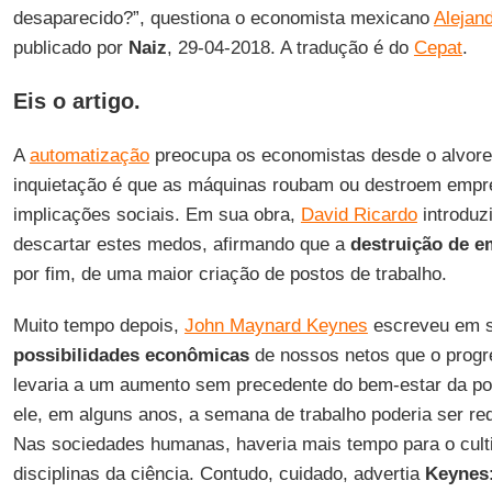
desaparecido?”, questiona o economista mexicano
Alejan
publicado por
Naiz
, 29-04-2018. A tradução é do
Cepat
.
Eis o artigo.
A
automatização
preocupa os economistas desde o alvorec
inquietação é que as máquinas roubam ou destroem empr
implicações sociais. Em sua obra,
David Ricardo
introduz
descartar estes medos, afirmando que a
destruição de 
por fim, de uma maior criação de postos de trabalho.
Muito tempo depois,
John Maynard Keynes
escreveu em s
possibilidades econômicas
de nossos netos que o progr
levaria a um aumento sem precedente do bem-estar da p
ele, em alguns anos, a semana de trabalho poderia ser re
Nas sociedades humanas, haveria mais tempo para o culti
disciplinas da ciência. Contudo, cuidado, advertia
Keynes