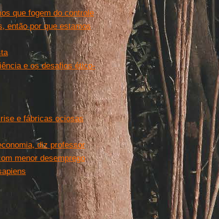
mos que fogem do controle
s, então por que estamos
sta
ciência e os desafios ético-
ise e fábricas ociosas
economia, diz professor
 com menor desemprego
 sapiens