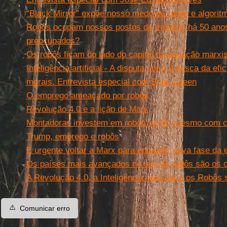
“Black Mirror” expõe nosso medo de robôs e algorit
Robôs ocupam nossos postos de trabalho há 50 ano
preocupados?
Os robôs ficam do lado do capital na equação marxi
Inteligência artificial - A disputa entre a busca da efi
morais. Entrevista especial com Brian Green
O emprego ameaçado por robôs
Revolução 4.0 e a lição de Marx
Montadoras investem em robotização, mesmo com cr
Trump, emprego e robôs
É urgente voltar a Marx para entender nova fase da 
Os países mais avançados no uso de robôs são os
A Revolução 4.0, a Inteligência Artificial e os Robôs
⚠️
Comunicar erro