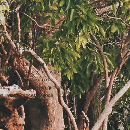
tudo isto requer uma
o do
capitalismo
se anuncia
se em que um computador
. Isso serve para a
ma de um objeto para o
condições de tráfico. Mas,
humanos em funções muito
poderemos ter uma discussão
e a chegada no futuro da
enotar o momento em que os
os, mas o processo pode
italismo
nesse dia?
 acontecerá quando se
uinas.
Marx
destaca nos