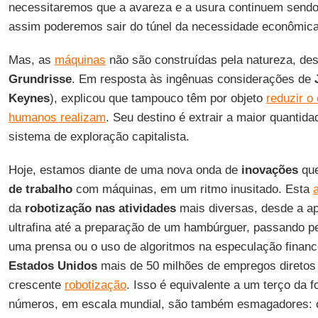
necessitaremos que a avareza e a usura continuem sendo
assim poderemos sair do túnel da necessidade econômica 
Mas, as
máquinas
não são construídas pela natureza, de
Grundrisse
. Em resposta às ingênuas considerações de
Keynes
), explicou que tampouco têm por objeto
reduzir o
humanos realizam
. Seu destino é extrair a maior quantida
sistema de exploração capitalista.
Hoje, estamos diante de uma nova onda de
inovações
que
de trabalho
com máquinas, em um ritmo inusitado. Esta
da
robotização nas atividades
mais diversas, desde a a
ultrafina até a preparação de um hambúrguer, passando 
uma prensa ou o uso de algoritmos na especulação financ
Estados Unidos
mais de 50 milhões de empregos diretos
crescente
robotização
. Isso é equivalente a um terço da f
números, em escala mundial, são também esmagadores: 