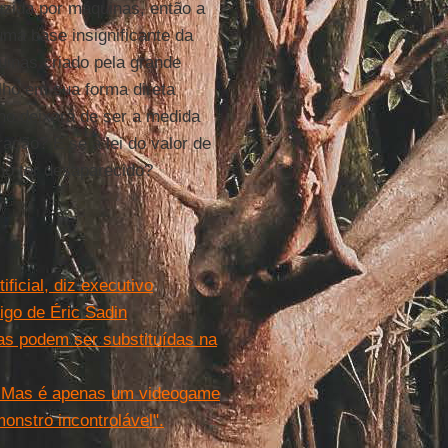
uzida por máquinas, então a
ma base insignificante da
uinas criado pela grande
lho em sua forma direta
lho deixará de ser a medida
ração? E se a lei do valor de
mo ter desaparecido?
ficial, diz executivo
tigo de Éric Sadin
nas podem ser substituídas na
o''. Mas é apenas um videogame
monstro incontrolável".