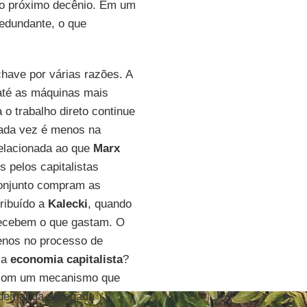
 no próximo decênio. Em um
redundante, o que
have por várias razões. A
 até as máquinas mais
 o trabalho direto continue
ada vez é menos na
relacionada ao que
Marx
 pelos capitalistas
onjunto compram as
ribuído a
Kalecki
, quando
recebem o que gastam. O
enos no processo de
la
economia capitalista
?
o com um mecanismo que
a demanda agregada