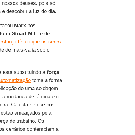
 nossos deuses, pois só
e descobrir a luz do dia.
stacou
Marx
nos
John Stuart Mill
(e de
 esforço físico que os seres
de de mais-valia sob o
 está substituindo a
força
automatização
toma a forma
plicação de uma soldagem
pela mudança de lâmina em
eira. Calcula-se que nos
 estão ameaçados pela
orça de trabalho. Os
os cenários contemplam a