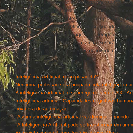
Grundrisse
que quando a maior parte da riqueza for prod
apropriação do tempo de trabalho alheio aparecerá como u
riqueza frente a esta nova fonte que é o complexo de máq
indústria. Nesse momento, continua
Marx
, quando o traba
deixar de ser a grande fonte de riqueza, o tempo de traba
do valor de troca. Mas, nesse caso, ainda existirá a explo
Marx
desaparece, isso seria antes ou depois do capitalis
Leia mais
Inteligência Artificial, novo pesadelo?
Nenhuma profissão será poupada pela inteligência arti
A inteligência artificial: o superego do século XXI. Ar
Inteligência artificial: Capacidades cognitivas huma
nova era de automação
''Assim a inteligência artificial vai dominar o mund
"A Inteligência Artificial pode se transformar em um 
Entrevista especial com José Eustáquio Alves