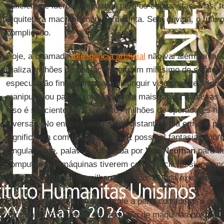
suficiente e lucros adequados para os capitalistas. Mas, 
arquitetura macroeconômica distinta. Sem dúvida, o futur
complicado.
Hoje, a chamada
inteligência artificial
não vai além da fa
realiza milhões de operações em um milésimo de segundo
especulação financeira, para distinguir visualmente a for
manipular ou para identificar a rota mais rápida dadas as 
isso é suficiente para substituir milhões de operadores 
diversas. No entanto, está muito distante o dia em que 
significativa com uma máquina. É possível fantasiar sobr
singularidade, palavra alcunhada por
Von Neuman
para d
computadores/máquinas tiverem consciência de si mesm
demorar centenas ou milhares de anos. Ainda existirá
cap
Para abordar essa pergunta vale a pena considerar o que
aprofundar o processo de produção de máquinas por máq