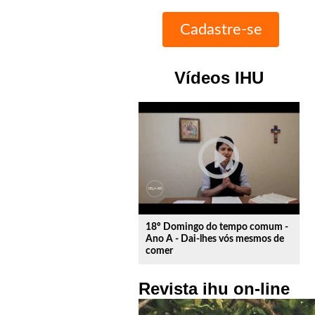
Vídeos IHU
play_circle_outline
18º Domingo do tempo comum -
Ano A - Dai-lhes vós mesmos de
comer
Revista ihu on-line