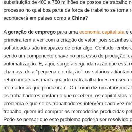
substituição de 400 a 750 milhões de postos de trabalho
processo no qual boa parte da força de trabalho se torna 
acontecerá em países como a
China
?
A
geração de emprego
para uma
economia capitalista
é c
primeira tem a ver com a criação de valor, pois sozinhas
sofisticadas são incapazes de criar algo. Contudo, embora
sendo um componente chave no processo de produção, c
automatização. E, aqui, surge a segunda razão que está 
chamava de a “pequena circulação”: os salários adiantados
retornam a suas mãos quando os trabalhadores em seu c
mercadorias que produziram. Ou como diz um aforismo at
os trabalhadores gastam o que recebem, os capitalistas 
problema é que se os trabalhadores intervêm cada vez m
trabalho, quem irá comprar as mercadorias produzidas pe
Pode-se pensar que este problema poderia ser resolvid
distribua poder de compra à população para garantir um