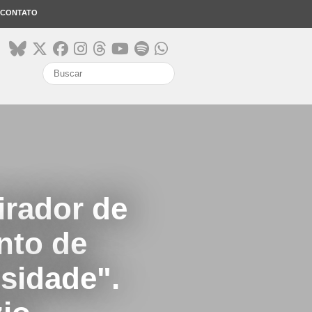
CONTATO
search
irador de
nto de
osidade".