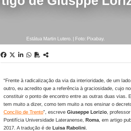
tigo de Giusppe Lori
Estátua Martin Lutero. | Foto: Pixabay.
“Frente à radicalização da via da interioridade, de um lado
outro, eu acredito que a referência à graciosidade, cujo n
constituir o ponto de encontro entre as outras duas vias.
tem muito a dizer, como tem muito a nos ensinar o decreto
Concílio de Trento
”, escreve
Giuseppe Lorizio
, professo
Pontifícia Universidade Lateranense,
Roma
, em artigo pu
2017. A tradução é de
Luisa Rabolini
.