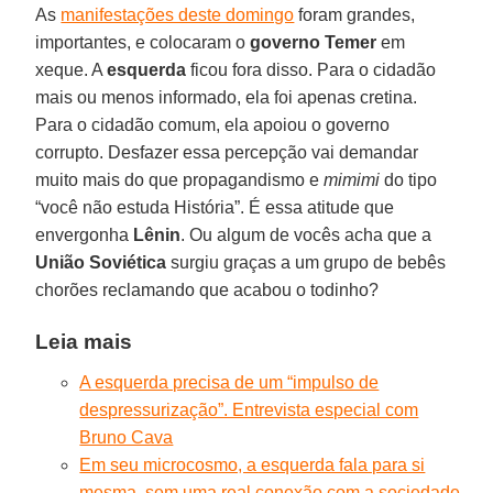
As
manifestações deste domingo
foram grandes,
importantes, e colocaram o
governo Temer
em
xeque. A
esquerda
ficou fora disso. Para o cidadão
mais ou menos informado, ela foi apenas cretina.
Para o cidadão comum, ela apoiou o governo
corrupto. Desfazer essa percepção vai demandar
muito mais do que propagandismo e
mimimi
do tipo
“você não estuda História”. É essa atitude que
envergonha
Lênin
. Ou algum de vocês acha que a
União Soviética
surgiu graças a um grupo de bebês
chorões reclamando que acabou o todinho?
Leia mais
A esquerda precisa de um “impulso de
despressurização”. Entrevista especial com
Bruno Cava
Em seu microcosmo, a esquerda fala para si
mesma, sem uma real conexão com a sociedade.