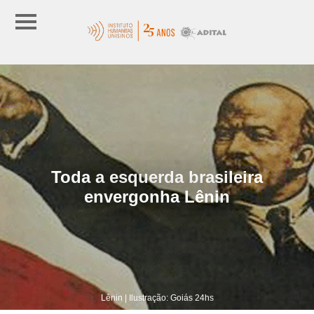
Toda a esquerda brasileira
envergonha Lênin
Lênin | Ilustração: Goiás 24hs