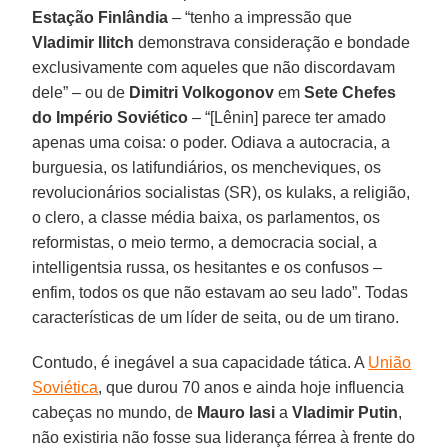
Estação Finlândia
– “tenho a impressão que
Vladimir Ilitch
demonstrava consideração e bondade
exclusivamente com aqueles que não discordavam
dele” – ou de
Dimitri Volkogonov
em
Sete Chefes
do Império Soviético
– “[Lênin] parece ter amado
apenas uma coisa: o poder. Odiava a autocracia, a
burguesia, os latifundiários, os mencheviques, os
revolucionários socialistas (SR), os kulaks, a religião,
o clero, a classe média baixa, os parlamentos, os
reformistas, o meio termo, a democracia social, a
intelligentsia russa, os hesitantes e os confusos –
enfim, todos os que não estavam ao seu lado”. Todas
características de um líder de seita, ou de um tirano.
Contudo, é inegável a sua capacidade tática. A
União
Soviética
, que durou 70 anos e ainda hoje influencia
cabeças no mundo, de
Mauro Iasi
a
Vladimir Putin
,
não existiria não fosse sua liderança férrea à frente do