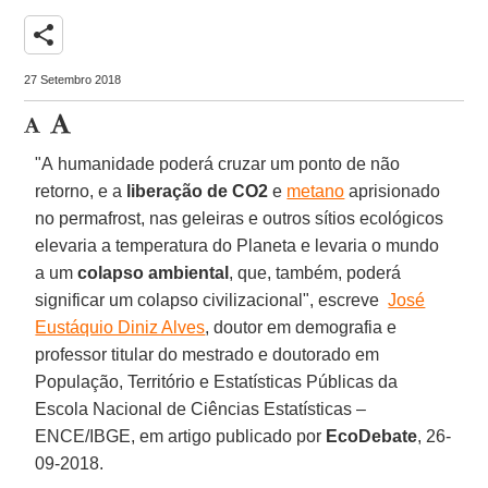
share
27 Setembro 2018
"A humanidade poderá cruzar um ponto de não
retorno, e a
liberação de CO2
e
metano
aprisionado
no permafrost, nas geleiras e outros sítios ecológicos
elevaria a temperatura do Planeta e levaria o mundo
a um
colapso ambiental
, que, também, poderá
significar um colapso civilizacional", escreve
José
Eustáquio Diniz Alves
, doutor em demografia e
professor titular do mestrado e doutorado em
População, Território e Estatísticas Públicas da
Escola Nacional de Ciências Estatísticas –
ENCE/IBGE, em artigo publicado por
EcoDebate
, 26-
09-2018.