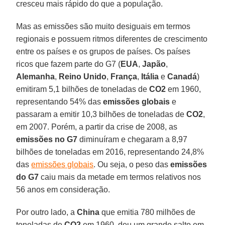
cresceu mais rápido do que a população.
Mas as emissões são muito desiguais em termos
regionais e possuem ritmos diferentes de crescimento
entre os países e os grupos de países. Os países
ricos que fazem parte do G7 (
EUA
,
Japão
,
Alemanha
,
Reino Unido
,
França
,
Itália
e
Canadá
)
emitiram 5,1 bilhões de toneladas de
CO2
em 1960,
representando 54% das
emissões globais
e
passaram a emitir 10,3 bilhões de toneladas de
CO2
,
em 2007. Porém, a partir da crise de 2008, as
emissões no G7
diminuíram e chegaram a 8,97
bilhões de toneladas em 2016, representando 24,8%
das
emissões globais
. Ou seja, o peso das
emissões
do G7
caiu mais da metade em termos relativos nos
56 anos em consideração.
Por outro lado, a
China
que emitia 780 milhões de
toneladas de
CO2
em 1960, deu um grande salto em