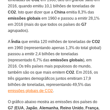
2016, quando emitiu 10,1 bilhões de toneladas de
CO2
. Isto quer dizer que a
China
emitia 8,3% das
emissões globais
em 1960 e passou a emitir 28,1%
em 2016 (mais do que todos os países do
G7
agrupados).
A
Índia
que emitia 120 milhões de toneladas de
CO2
em 1960 (representando apenas 1,3% do total global)
passou a emitir 2,4 bilhões de toneladas
(representado 6,7% das
emissões globais
), em
2016. Os três países mais populosos do mundo,
também são os que mais emitem
CO2
. Em 2016, os
três gigantes demográficos juntos emitiram 17,9
bilhões de toneladas, representando 49,5% das
emissões globais de CO2
.
O gráfico abaixo mostra as emissões dos países do
G7
(
EUA
,
Japão
,
Alemanha
,
Reino Unido
,
França
,