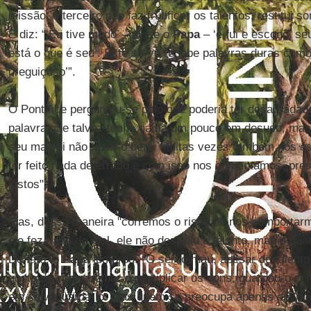
missão, o terceiro não faz frutificar os talentos; restitui 
E diz: “‘Eu tive medo’ – disse o
Papa
– ‘e fui e escondi seu
está o que é seu’. Este servo recebe palavras duras com
preguiçoso’”.
O Pontífice perguntou-se pelo que poderia ter desagradad
palavra que talvez tenha caída um pouco em desuso, mas 
seu mal foi não fazer o bem. Muitas vezes também nós 
ter feito nada de errado e com isso nos contentamos, pr
justos".
Mas, dessa maneira "corremos o risco de nos comporta
ele fez nada de mal, ele não destruiu o talento, mas o gua
De fato, o
Papa
lembrou: “O servo mau, apesar do talento
gosta de compartilhar e multiplicar os dons, guardou-o z
em salvaguardá-lo. Mas quem se preocupa apenas em co