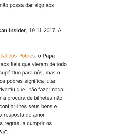
 não possa dar algo aos
can Insider
, 19-11-2017. A
dial dos Pobres
, o
Papa
 aos fiéis que vieram de todo
supérfluo para nós, mas o
s pobres significa lutar
advertiu que "não fazer nada
r à procura de bilhetes não
confiar-lhes seus bens e
ma resposta de amor
as regras, a cumprir os
ai".