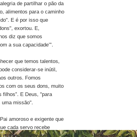
legria de partilhar o pão da
co, alimentos para o caminho
do". E é por isso que
ons", exortou. E,
 nos diz que somos
com a sua capacidade’”.
hecer que temos talentos,
ode considerar-se inútil,
aos outros. Fomos
os com os seus dons, muito
filhos”. E Deus, "para
m uma missão".
Pai amoroso e exigente que
que cada servo recebe
s primeiros realizam a