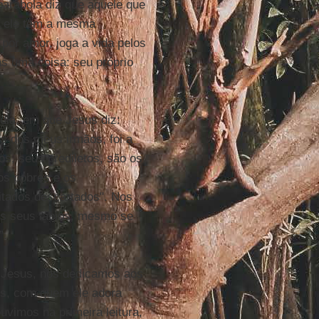
 parábola diz que aquele que
ue ele tem a mesma
por amor, joga a vida pelos
as uma coisa: seu próprio
ia, em que Jesus diz:
s dos meus irmãos, foi a
s, seus prediletos, são os
os pobres e os
itados descartados". Nos
os seus lábios, mesmo se
”.
 Jesus, nos dedicamos aos
os, com quem ele adora
ouvimos na primeira leitura,