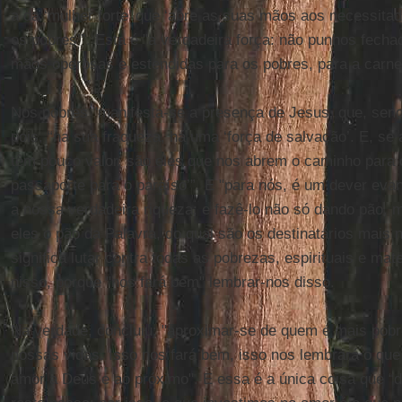
a da ‘mulher forte’ que ‘abre as suas mãos aos necessita
os pobres’”. Esta é "a verdadeira força: não punhos fech
mãos operosas e estendidas para os pobres, para a carne 
Nos pobres "manifesta-se a presença de Jesus, que, sendo
pois, “na sua fraqueza, há uma ‘força de salvação’. E, se
têm pouco valor, são eles que nos abrem o caminho para 
passaporte para o paraíso’”. E "para nós, é um dever evan
a nossa verdadeira riqueza; e fazê-lo não só dando pão,
eles o pão da Palavra, do qual são os destinatários mais 
significa lutar contra todas as pobrezas, espirituais e mate
nisso, porque "nos fará bem" lembrar-nos disso.
Na verdade, concluiu: "aproximar-se de quem é mais pobr
nossas vidas. Isso nos fará bem, isso nos lembrará o que
amor a Deus e ao próximo". E essa é a única coisa que “d