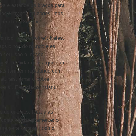
dos e estende os braços para
ados e braços cruzados, mas
ferida do Senhor".
 rico, fez-se pobre”. Neles,
 aos olhos do mundo eles
o céu, são o ‘nosso
gélico cuidar deles, que são
 mas também repartindo com
naturais. Amar o pobre
riais".
Francisco
insistiu
e do que nós, tocará as
 conta verdadeiramente: o
ura para sempre, todo o