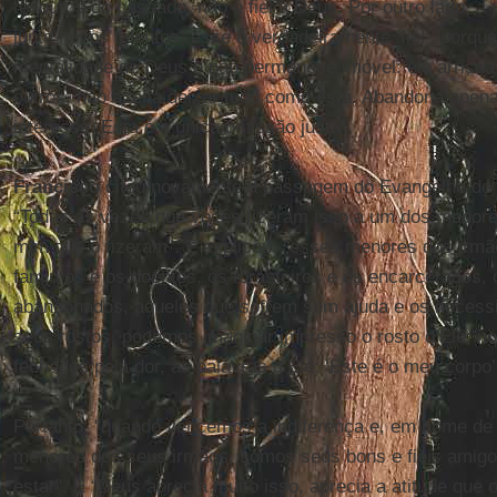
tesouros do passado, não é fiel a Deus. Por outro lado, a
junta novos talentos, esse é verdadeiramente ‘fiel’, porq
mentalidade de Deus e não permanece imóvel: ele arrisca 
outros, não aceita deixar tudo como está. Abandona apen
interesse. Esta é a única omissão justa”.
Francisco
citou novamente a passagem do Evangelho do d
“Todas as vezes que vocês fizeram isso a um dos menore
mim que o fizeram”. E explicou: "esses menores dos irmão
famintos e os doentes, os forasteiros e os encarcerados, 
abandonados, aqueles que sofrem sem ajuda e os necess
seus rostos, podemos imaginar impresso o rosto d’Ele; n
fechados pela dor, as palavras d’Ele: ‘Este é o meu corpo’
Portanto, "quando vencemos a indiferença e, em nome de
menores dos seus irmãos, somos seus bons e fiéis amig
estar". E “Deus aprecia muito isso, aprecia a atitude que 