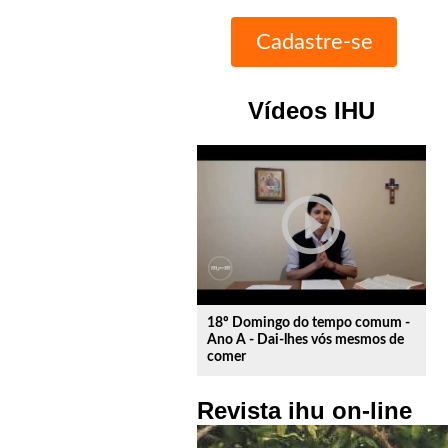
Vídeos IHU
play_circle_outline
18º Domingo do tempo comum -
Ano A - Dai-lhes vós mesmos de
comer
Revista ihu on-line