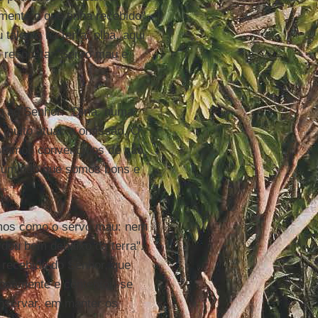
somente o que tinha recebido".
 talento na terra; olha, aqui
o resposta: ‘Servo mau e
o ao Senhor: "Diria, numa
muito atual: a omissão. O
estamos convencidos de não
esumindo que somos bons e
rmos como o servo mau: nem
rdou bem debaixo da terra".
 recebido do Senhor, que
elosamente e contentou-se
nservar, em manter os