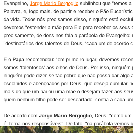
Evangelho,
Jorge Mario Bergoglio
sublinhou que "temos a a
Palavra, e, logo mais, de partir e receber o Pão Eucarísti
da vida. Todos nós precisamos disso, ninguém está excluí
devemos "estender a mão para Ele para receber os seus d
precisamente, de dons nos fala a parábola do Evangelho:
"destinatários dos talentos de Deus, ‘cada um de acordo 
E o
Papa
recomendou: “em primeiro lugar, devemos recon
somos ‘talentosos’ aos olhos de Deus. Por isso, ninguém p
ninguém pode dizer-se tão pobre que não possa dar algo 
escolhidos e abençoados por Deus, que deseja cumular-n
mais do que um pai ou uma mãe o desejam fazer aos seus 
quem nenhum filho pode ser descartado, confia a cada u
De acordo com
Jorge Mario Bergoglio
, Deus, "como um 
é, torna-nos responsáveis". De fato, "na parábola vemos 
alguns talentos para multiplicá-los". Mas "enquanto os doi