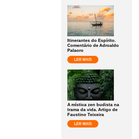
Itinerantes do Espírito.
Comentário de Adroaldo
Palaoro
LER MAIS
A mística zen budista na
trama da vida. Artigo de
Faustino Teixeira
LER MAIS