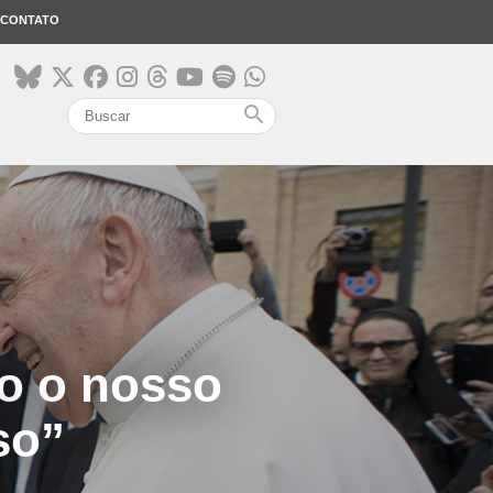
CONTATO
search
o o nosso
so”