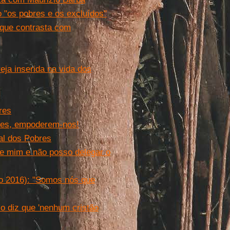
 "os pobres e os excluídos"
 que contrasta com
ja inserida na vida dos
res
bres, empoderem-nos!
al dos Pobres
e mim e não posso delegar o
ão 2016): "Somos nós que
o diz que 'nenhum cristão