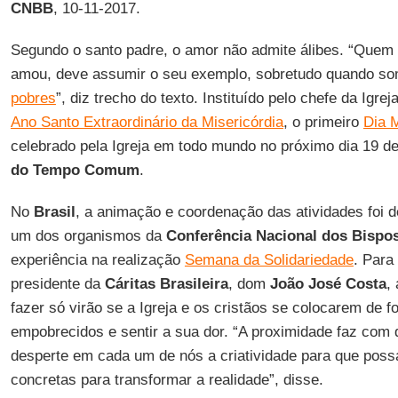
CNBB
, 10-11-2017.
Segundo o santo padre, o amor não admite álibes. “Que
amou, deve assumir o seu exemplo, sobretudo quando s
pobres
”, diz trecho do texto. Instituído pelo chefe da Igre
Ano Santo Extraordinário da Misericórdia
, o primeiro
Dia 
celebrado pela Igreja em todo mundo no próximo dia 19 
do Tempo Comum
.
No
Brasil
, a animação e coordenação das atividades foi 
um dos organismos da
Conferência Nacional dos Bispo
experiência na realização
Semana da Solidariedade
. Para
presidente da
Cáritas Brasileira
, dom
João José Costa
,
fazer só virão se a Igreja e os cristãos se colocarem de 
empobrecidos e sentir a sua dor. “A proximidade faz com 
desperte em cada um de nós a criatividade para que possa
concretas para transformar a realidade”, disse.