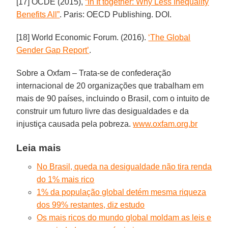
[17] OCDE (2015),
“In It together: Why Less Inequality
Benefits All”
. Paris: OECD Publishing. DOI.
[18] World Economic Forum. (2016).
‘The Global
Gender Gap Report’
.
Sobre a Oxfam – Trata-se de confederação
internacional de 20 organizações que trabalham em
mais de 90 países, incluindo o Brasil, com o intuito de
construir um futuro livre das desigualdades e da
injustiça causada pela pobreza.
www.oxfam.org.br
Leia mais
No Brasil, queda na desigualdade não tira renda
do 1% mais rico
1% da população global detém mesma riqueza
dos 99% restantes, diz estudo
Os mais ricos do mundo global moldam as leis e