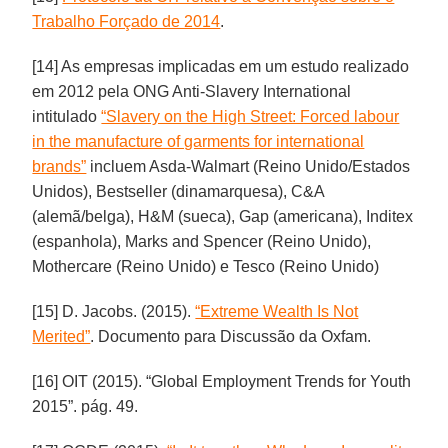
Trabalho Forçado de 2014
.
[14] As empresas implicadas em um estudo realizado
em 2012 pela ONG Anti-Slavery International
intitulado
“Slavery on the High Street: Forced labour
in the manufacture of garments for international
brands”
incluem Asda-Walmart (Reino Unido/Estados
Unidos), Bestseller (dinamarquesa), C&A
(alemã/belga), H&M (sueca), Gap (americana), Inditex
(espanhola), Marks and Spencer (Reino Unido),
Mothercare (Reino Unido) e Tesco (Reino Unido)
[15] D. Jacobs. (2015).
“Extreme Wealth Is Not
Merited”
. Documento para Discussão da Oxfam.
[16] OIT (2015). “Global Employment Trends for Youth
2015”. pág. 49.