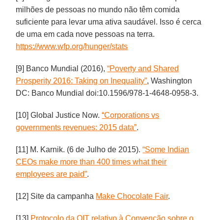
milhões de pessoas no mundo não têm comida
suficiente para levar uma ativa saudável. Isso é cerca
de uma em cada nove pessoas na terra.
https://www.wfp.org/hunger/stats
[9] Banco Mundial (2016),
“Poverty and Shared
Prosperity 2016: Taking on Inequality”
, Washington
DC: Banco Mundial doi:10.1596/978-1-4648-0958-3.
[10] Global Justice Now.
“Corporations vs
governments revenues: 2015 data”
.
[11] M. Karnik. (6 de Julho de 2015).
“Some Indian
CEOs make more than 400 times what their
employees are paid”
.
[12] Site da campanha
Make Chocolate Fair
.
[13]
Protocolo da OIT relativo à Convenção sobre o