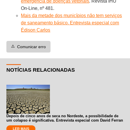
emergência de doenças vetoriais
. Revista IHU
On-Line, nº 481.
Mais da metade dos municípios não tem serviços
de saneamento básico. Entrevista especial com
Édison Carlos
⚠️
Comunicar erro
NOTÍCIAS RELACIONADAS
Depois de cinco anos de seca no Nordeste, a possibilidade de
um colapso é significativa. Entrevista especial com David Ferran
LER MAIS