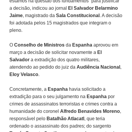
estamos na questão dos fundamentos” para justificar
a decisão, indicou ao jornal
El Salvador Belarmino
Jaime
, magistrado da
Sala Constitucional
. A decisão
foi adotada pelos 15 magistrados que integram o
pleno.
O
Conselho de Ministros
da
Espanha
aprovou em
março a decisão de solicitar novamente a
El
Salvador
a extradição dos quatro militares,
atendendo ao pedido do juiz da
Audiência Nacional
,
Eloy Velasco
.
Concretamente, a
Espanha
havia solicitado a
extradição para o seu julgamento na
Espanha
por
crimes de assassinatos terroristas e crimes contra a
humanidade do coronel
Alfredo Benavides Moreno
,
responsável pelo
Batalhão Atlacatl
, que teria
ordenado o assassinato dos padres; do sargento