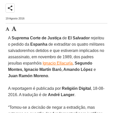
share
19 Agosto 2016
A
Suprema Corte de Justiça
de
El Salvador
rejeitou
o pedido da
Espanha
de extraditar os quatro militares
salvadorenhos detidos e que estiveram implicados no
assassinato, em novembro de 1989, dos padres
jesuítas espanhóis
Ignacio Ellacuría
,
Segundo
Montes, Ignacio Martín Baró, Amando López
e
Juan Ramón Moreno
.
A reportagem é publicada por
Religión Digital
, 18-08-
2016. A tradução é de
André Langer
.
“Tomou-se a decisão de negar a extradição, mas