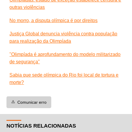
outras violências
No morro, a disputa olímpica é por direitos
Justiça Global denuncia violência contra população
para realização da Olimpíada
"Olimpíada é aprofundamento do modelo militarizado
de segurança"
Sabia que sede olímpica do Rio foi local de tortura e
morte?
⚠️
Comunicar erro
NOTÍCIAS RELACIONADAS