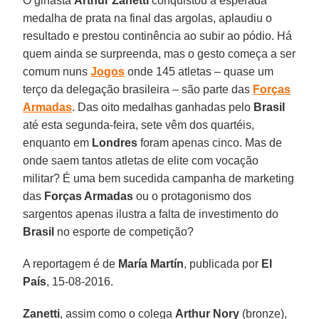
O ginasta
Arthur Zanetti
conquistou a esperada
medalha de prata na final das argolas, aplaudiu o
resultado e prestou continência ao subir ao pódio. Há
quem ainda se surpreenda, mas o gesto começa a ser
comum nuns
Jogos
onde 145 atletas – quase um
terço da delegação brasileira – são parte das
Forças
Armadas
. Das oito medalhas ganhadas pelo
Brasil
até esta segunda-feira, sete vêm dos quartéis,
enquanto em
Londres
foram apenas cinco. Mas de
onde saem tantos atletas de elite com vocação
militar? É uma bem sucedida campanha de marketing
das
Forças Armadas
ou o protagonismo dos
sargentos apenas ilustra a falta de investimento do
Brasil
no esporte de competição?
A reportagem é de
María Martín
, publicada por
El
País
, 15-08-2016.
Zanetti
, assim como o colega
Arthur Nory
(bronze),