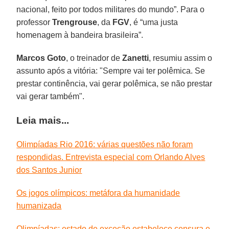
nacional, feito por todos militares do mundo”. Para o
professor
Trengrouse
, da
FGV
, é “uma justa
homenagem à bandeira brasileira”.
Marcos Goto
, o treinador de
Zanetti
, resumiu assim o
assunto após a vitória: "Sempre vai ter polêmica. Se
prestar continência, vai gerar polêmica, se não prestar
vai gerar também".
Leia mais...
Olimpíadas Rio 2016: várias questões não foram
respondidas. Entrevista especial com Orlando Alves
dos Santos Junior
Os jogos olímpicos: metáfora da humanidade
humanizada
Olimpíadas: estado de exceção estabelece censura e