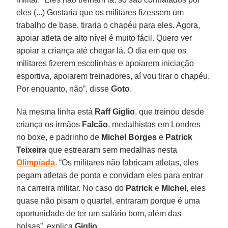
eles (...) Gostaria que os militares fizessem um
trabalho de base, tiraria o chapéu para eles. Agora,
apoiar atleta de alto nível é muito fácil. Quero ver
apoiar a criança até chegar lá. O dia em que os
militares fizerem escolinhas e apoiarem iniciação
esportiva, apoiarem treinadores, aí vou tirar o chapéu.
Por enquanto, não”, disse
Goto
.
Na mesma linha está
Raff Giglio
, que treinou desde
criança os irmãos
Falcão
, medalhistas em Londres
no boxe, e padrinho de
Michel Borges
e
Patrick
Teixeira
que estrearam sem medalhas nesta
Olimpíada
. “Os militares não fabricam atletas, eles
pegam atletas de ponta e convidam eles para entrar
na carreira militar. No caso do
Patrick
e
Michel
, eles
quase não pisam o quartel, entraram porque é uma
oportunidade de ter um salário bom, além das
bolsas”, explica
Giglio
.