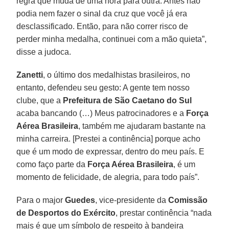
regra que muda de uma hora para outra. Antes não
podia nem fazer o sinal da cruz que você já era
desclassificado. Então, para não correr risco de
perder minha medalha, continuei com a mão quieta”,
disse a judoca.
Zanetti
, o último dos medalhistas brasileiros, no
entanto, defendeu seu gesto: A gente tem nosso
clube, que a
Prefeitura de São Caetano do Sul
acaba bancando (…) Meus patrocinadores e a
Força
Aérea Brasileira
, também me ajudaram bastante na
minha carreira. [Prestei a continência] porque acho
que é um modo de expressar, dentro do meu país. E
como faço parte da
Força Aérea Brasileira
, é um
momento de felicidade, de alegria, para todo país”.
Para o major
Guedes
, vice-presidente da
Comissão
de Desportos do Exército
, prestar continência “nada
mais é que um símbolo de respeito à bandeira