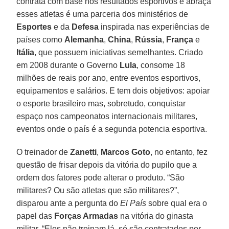
contrata com base nos resultados esportivos e abraça
esses atletas é uma parceria dos ministérios de
Esportes
e da
Defesa
inspirada nas experiências de
países como
Alemanha
,
China
,
Rússia
,
França
e
Itália
, que possuem iniciativas semelhantes. Criado
em 2008 durante o Governo
Lula
, consome 18
milhões de reais por ano, entre eventos esportivos,
equipamentos e salários. E tem dois objetivos: apoiar
o esporte brasileiro mas, sobretudo, conquistar
espaço nos campeonatos internacionais militares,
eventos onde o país é a segunda potencia esportiva.
O treinador de
Zanetti
,
Marcos Goto
, no entanto, fez
questão de frisar depois da vitória do pupilo que a
ordem dos fatores pode alterar o produto. “São
militares? Ou são atletas que são militares?”,
disparou ante a pergunta do
El País
sobre qual era o
papel das
Forças Armadas
na vitória do ginasta
militar. “Eles não treinam lá, só são contratados por