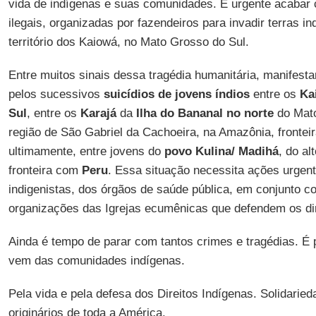
vida de indígenas e suas comunidades. É urgente acabar
ilegais, organizadas por fazendeiros para invadir terras i
território dos Kaiowá, no Mato Grosso do Sul.
Entre muitos sinais dessa tragédia humanitária, manifest
pelos sucessivos
suicídios de jovens índios
entre os
Ka
Sul
, entre os
Karajá
da
Ilha do Bananal no norte
do Mato
região de São Gabriel da Cachoeira, na Amazônia, frontei
ultimamente, entre jovens do
povo Kulina/ Madihá
, do a
fronteira com
Peru
. Essa situação necessita ações urgen
indigenistas, dos órgãos de saúde pública, em conjunto c
organizações das Igrejas ecumênicas que defendem os dir
Ainda é tempo de parar com tantos crimes e tragédias. É 
vem das comunidades indígenas.
Pela vida e pela defesa dos Direitos Indígenas. Solidaried
originários de toda a América.