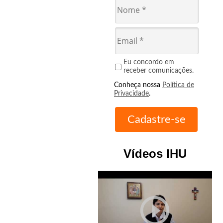
Eu concordo em
receber comunicações.
Conheça nossa
Política de
Privacidade
.
Vídeos IHU
play_circle_outline