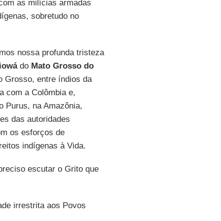
 com as milícias armadas
ndígenas, sobretudo no
amos nossa profunda tristeza
iowá
do
Mato Grosso do
 Grosso, entre índios da
ra com a Colômbia e,
lto Purus, na Amazônia,
tes das autoridades
om os esforços de
eitos indígenas à Vida.
preciso escutar o Grito que
ade irrestrita aos Povos