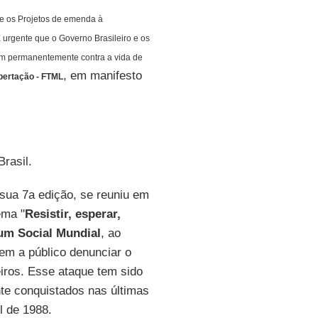
e os Projetos de emenda à
É urgente que o Governo Brasileiro e os
am permanentemente contra a vida de
, em manifesto
ibertação - FTML
Brasil.
sua 7a edição, se reuniu em
ema "
Resistir, esperar,
um Social Mundial
, ao
em a público denunciar o
iros. Esse ataque tem sido
nte conquistados nas últimas
l de 1988.