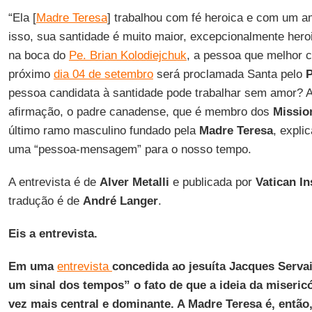
“Ela [
Madre Teresa
] trabalhou com fé heroica e com um a
isso, sua santidade é muito maior, excepcionalmente hero
na boca do
Pe. Brian Kolodiejchuk
, a pessoa que melhor 
próximo
dia 04 de setembro
será proclamada Santa pelo
P
pessoa candidata à santidade pode trabalhar sem amor? A
afirmação, o padre canadense, que é membro dos
Missio
último ramo masculino fundado pela
Madre Teresa
, expli
uma “pessoa-mensagem” para o nosso tempo.
A entrevista é de
Alver Metalli
e publicada por
Vatican In
tradução é de
André Langer
.
Eis a entrevista.
Em uma
entrevista
concedida ao jesuíta Jacques Servai
um sinal dos tempos” o fato de que a ideia da miseric
vez mais central e dominante. A Madre Teresa é, entã