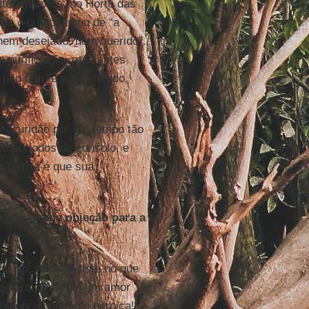
ntos maiores, no Horto das
ando o que chamou de “a
 nem desejado, nem querido”.
a purificação, mas antes
não têm fé e, sobretudo,
 escuridão por um tempo tão
u períodos de consolo, e
 Teresa é que sua
e não é uma objeção para a
rtanto, não consiste no que
é heroica e com um amor
 excepcionalmente heroica!