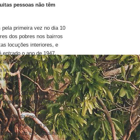
muitas pessoas não têm
 pela primeira vez no dia 10
res dos pobres nos bairros
as locuções interiores, e
é entrado o ano de 1947.
ficações regulares que
São
a levou, em 1947, à
da com Jesus.
 Pode-se dizer que
 significado diferente?
riência da “escuridão”,
çou a dirigi-la um padre
spiritual do seu trabalho.