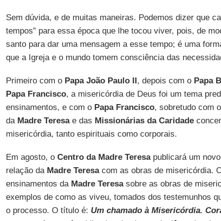
Sem dúvida, e de muitas maneiras. Podemos dizer que ca
tempos” para essa época que lhe tocou viver, pois, de mo
santo para dar uma mensagem a esse tempo; é uma forma
que a Igreja e o mundo tomem consciência das necessid
Primeiro com o
Papa João Paulo II
, depois com o
Papa B
Papa
Francisco
, a misericórdia de Deus foi um tema pr
ensinamentos, e com o
Papa Francisco
, sobretudo com o
da
Madre Teresa
e das
Missionárias da Caridade
concen
misericórdia, tanto espirituais como corporais.
Em agosto, o
Centro da Madre Teresa
publicará um novo 
relação da
Madre Teresa
com as obras de misericórdia. O
ensinamentos da
Madre Teresa
sobre as obras de miseric
exemplos de como as viveu, tomados dos testemunhos qu
o processo. O título é:
Um chamado à Misericórdia. Cor