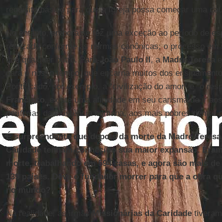
requisito básico para que a Igreja possa começar uma ca
No entanto, embora se fez uma exceção ao período de esp
realizado conforme as normas canônicas; o processo em s
que qualquer outro. Para
João Paulo II
, a
Madre Teresa
e
para o nosso tempo, que encarna muitos dos ensinament
Pontificado, por exemplo, a “civilização do amor” e “o res
Francisco
, existe uma afinidade em seu carisma de ir ao
periferias da existência humana, aos mais pobres dentre 
É surpreendente que depois da morte da Madre Teresa,
Caridade tenham conhecido sua maior expansão. Era
morte, trabalhando em 594 casas, e agora são mais de
139 países. Deve o fundador morrer para que a obra q
no mundo?
Na realidade, as irmãs
Missionárias da Caridade
tiveram