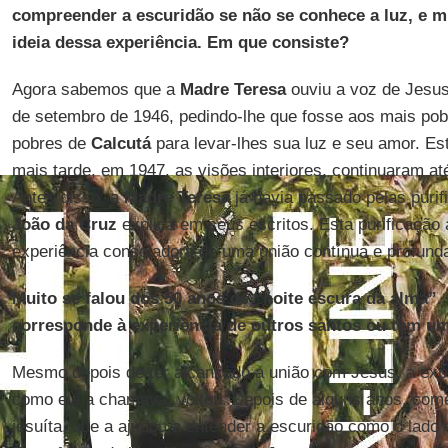
compreender a escuridão se não se conhece a luz, e 
ideia dessa experiência. Em que consiste?
Agora sabemos que a
Madre Teresa
ouviu a voz de Jesus
de setembro de 1946, pedindo-lhe que fosse aos mais pob
pobres de
Calcutá
para levar-lhes sua luz e seu amor. Est
mais tarde, em 1947, as visões interiores, continuaram at
Antes disso, a
Madre Teresa
já havia passado pelas puri
João da
Cruz
explica em seus escritos. Esta purificação 
experiência consoladora de uma união contínua e profun
Muito se falou dos 50 anos de “noite escura da alma”.
corresponde à experiência de outros santos ou tem um
Mesmo depois de ter alcançado a união com Jesus, a expe
como ela a chamava, voltou. Depois de alguns anos, come
jesuíta, que a ajudou a entender a escuridão como o lado e