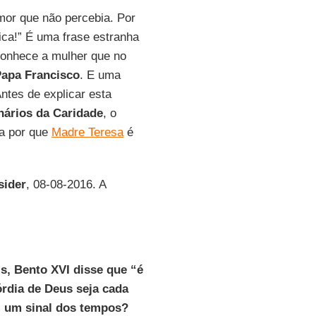
mor que não percebia. Por
ica!” É uma frase estranha
conhece a mulher que no
apa Francisco
. E uma
ntes de explicar esta
nários da Caridade
, o
ca por que
Madre Teresa
é
sider
, 08-08-2016. A
s, Bento XVI disse que “é
órdia de Deus seja cada
o, um sinal dos tempos?