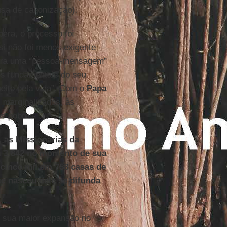
usa de canonização).
era, o processo foi
i não foi menos exigente
ra uma “pessoa-mensagem”
os fundamentais do seu
peito pela vida”. Com o
Papa
s marginalizados, às
os pobres.
 as Missionárias da
m 3.842 no momento de sua
 cinco mil em 758 casas de
ue nasceu dele se difunda
 sua maior expansão no