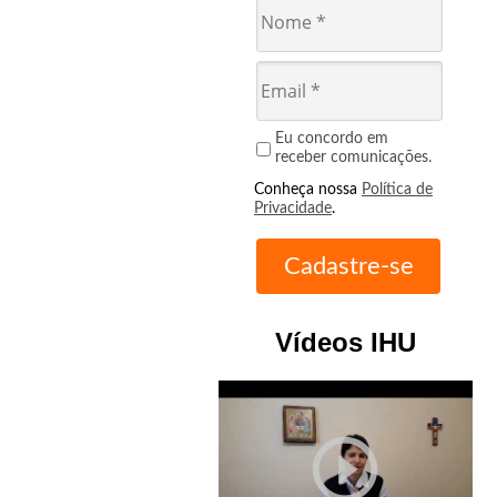
Eu concordo em
receber comunicações.
Conheça nossa
Política de
Privacidade
.
Vídeos IHU
play_circle_outline