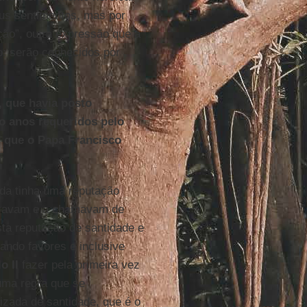
us sentimentos, mas por
ção”, outra expressão que a
: serão conhecidos por
, que havia posto
o anos requeridos pelo
r que o Papa Francisco
ida tinha uma reputação
deravam e a chamavam de
sta reputação de santidade e
ando favores e inclusive
o II
fazer pela primeira vez
uma regra que se
izada de santidade, que é o