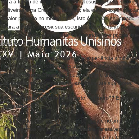
Era a forma de identificar-se com Jesus em seus sofrime
Oliveiras e na Cruz. Por sua vez, ela estava experiment
maior pobreza no mundo atual, isto é, de não ser amado,
Para a
Madre Teresa
sua escuridão não era tanto para su
como expiação, era penetrar na escuridão dos pobres que 
não têm amor.
Os únicos santos que tiveram uma experiência similar de
longo foram
São Paulo da Cruz
, que também experimento
Santa
Joana de Chantal
. O que também é único na Madre
escuridão, até onde sabemos, continuou até sua morte.
Como explica em uma santa este “silêncio”? E por qu
santidade?
A santidade consiste na fé, na esperança e no amor, e, po
se sente, mas em como se age.
Madre Teresa
agiu com f
que não percebia. Portanto, sua santidade é muito maior,