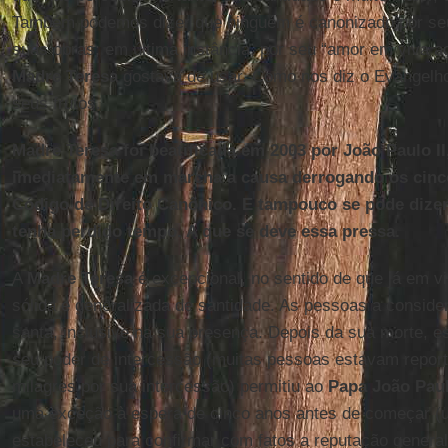
Também podemos dizer que ninguém é canonizado por se
suas obras; em última instância, por seu “amor em viva a
Madre Teresa
gostava de usar. Como nos diz o Evangelho
seus frutos.
Madre Teresa foi beatificada em 2003 por João Paulo II
imediatamente em marcha a causa derrogando os cinc
Código de Direito Canônico. E tampouco se pode dize
tenha perdido tempo. A que se deve essa pressa.
A
Madre Teresa
é excepcional, no sentido de que já em v
sólida e generalizada de santidade. As pessoas a consi
santa, inclusive na sua presença. Depois da sua morte, e
seu poder de intercessão (muitas pessoas estavam report
milagres por sua intercessão) permitiu ao
Papa João Paul
uma exceção à espera de cinco anos antes de começar (
estabeleceu para confirmar com fatos a reputação general