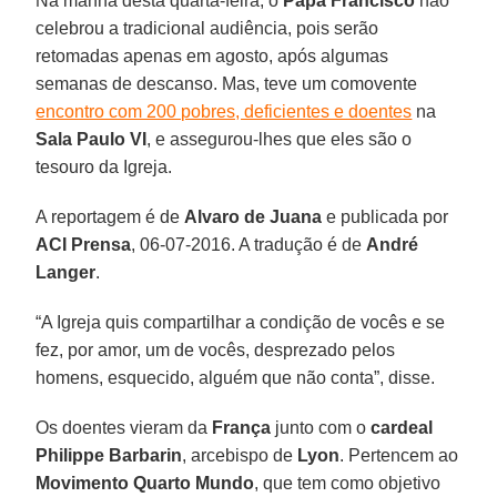
Na manhã desta quarta-feira, o
Papa Francisco
não
celebrou a tradicional audiência, pois serão
retomadas apenas em agosto, após algumas
semanas de descanso. Mas, teve um comovente
encontro com 200 pobres, deficientes e doentes
na
Sala Paulo VI
, e assegurou-lhes que eles são o
tesouro da Igreja.
A reportagem é de
Alvaro de Juana
e publicada por
ACI Prensa
, 06-07-2016. A tradução é de
André
Langer
.
“A Igreja quis compartilhar a condição de vocês e se
fez, por amor, um de vocês, desprezado pelos
homens, esquecido, alguém que não conta”, disse.
Os doentes vieram da
França
junto com o
cardeal
Philippe Barbarin
, arcebispo de
Lyon
. Pertencem ao
Movimento Quarto Mundo
, que tem como objetivo