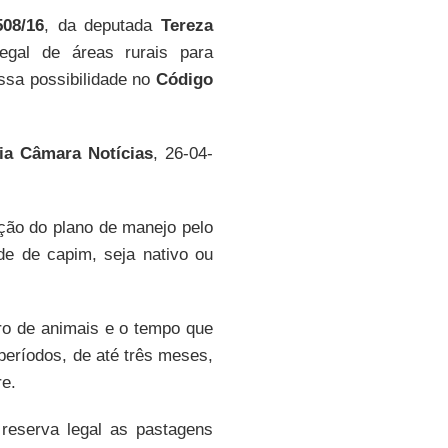
508/16
, da deputada
Tereza
gal de áreas rurais para
essa possibilidade no
Código
ia Câmara Notícias
, 26-04-
ção do plano de manejo pelo
de de capim, seja nativo ou
ro de animais e o tempo que
períodos, de até três meses,
re.
reserva legal as pastagens