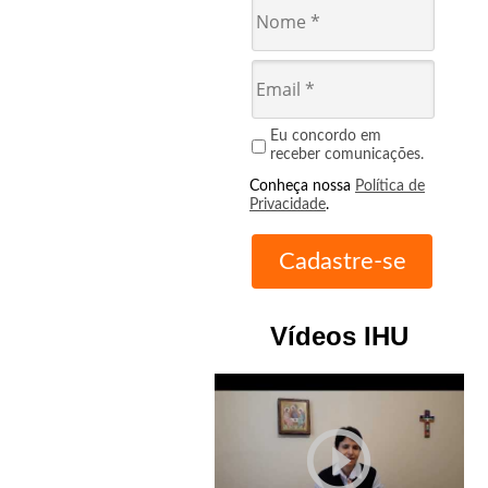
Eu concordo em
receber comunicações.
Conheça nossa
Política de
Privacidade
.
Vídeos IHU
play_circle_outline