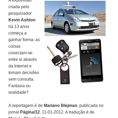
A expressão
criada pelo
pesquisador
Kevin Ashton
há 13 anos
começa a
ganhar forma: as
coisas
conectam-se
entre si através
da Internet e
tomam decisões
sem consulta.
Fantasia ou
realidade?
A reportagem é de
Mariano Blejman
, publicada no
jornal
Página/12
, 11-01-2012. A tradução é de