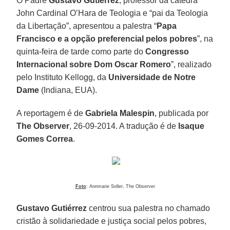
O Padre
Gustavo Gutiérrez
, professor da cátedra
John Cardinal O’Hara de Teologia e “pai da Teologia
da Libertação”, apresentou a palestra “
Papa
Francisco e a opção preferencial pelos pobres
”, na
quinta-feira de tarde como parte do
Congresso
Internacional sobre Dom Oscar Romero
”, realizado
pelo Instituto Kellogg, da
Universidade de Notre
Dame
(Indiana, EUA).
A reportagem é de
Gabriela Malespin
, publicada por
The Observer
, 26-09-2014. A tradução é de
Isaque
Gomes Correa
.
Foto
: Annmarie Soller, The Observer
Gustavo Gutiérrez
centrou sua palestra no chamado
cristão à solidariedade e justiça social pelos pobres,