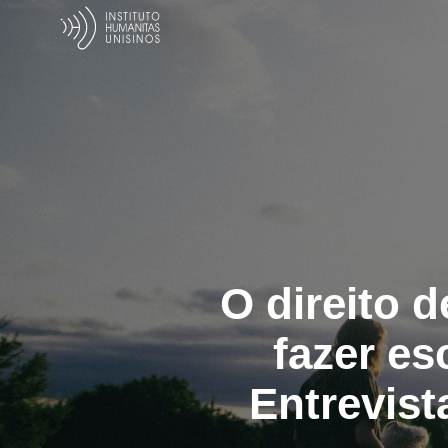
O direito d
fazer es
Entrevist