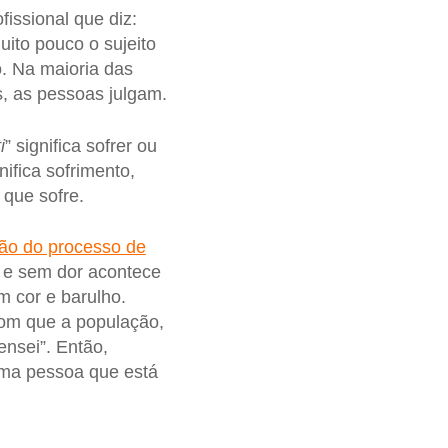
fissional que diz:
uito pouco o sujeito
o. Na maioria das
s, as pessoas julgam.
i
” significa sofrer ou
gnifica sofrimento,
 que sofre.
ão do processo de
a e sem dor acontece
m cor e barulho.
com que a população,
nsei”. Então,
uma pessoa que está