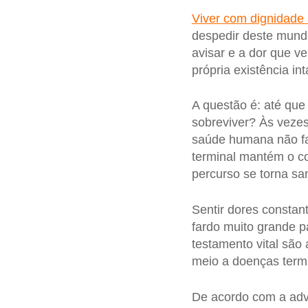
Viver com dignidade 
despedir deste mund
avisar e a dor que v
própria existência int
A questão é: até qu
sobreviver? Às vezes
saúde humana não f
terminal mantém o co
percurso se torna sa
Sentir dores consta
fardo muito grande p
testamento vital são
meio a doenças termi
De acordo com a a