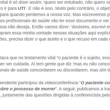
ital é só dizer assim: ‘quero ser entubado, não quero s
o ir para
UTI
’. E não é isso. Muito pelo contrário, o obj
z para quando perdemos a nossa voz. Mas escrevemos pa
os profissionais de saúde vão ler esse documento e ver
soa não deseja. Então vamos dizer: ‘doutores, escrevi
ram essa minha vontade nessas situações aqui explícit
ções, preciso dizer o que aceito e o que recuso em cad
ca que no testamento vital “o paciente é o sujeito, es
er ser cuidada. Aí tem gente que diz ‘mas eu não conco
sionais de saúde concordarem ou discordarem, mas sim t
endente participou da videoconferência “
O paciente co
sobre o processo de morrer
”. A seguir, publicamos a t
, juntamente das questões dirigidas à conferencista pelo