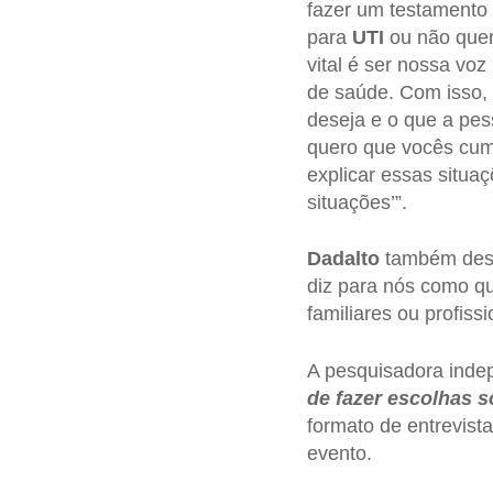
fazer um testamento v
para
UTI
ou não quer
vital é ser nossa vo
de saúde. Com isso, 
deseja e o que a pes
quero que vocês cump
explicar essas situa
situações’”.
Dadalto
também desta
diz para nós como qu
familiares ou profis
A pesquisadora indep
de fazer escolhas 
formato de entrevista
evento.