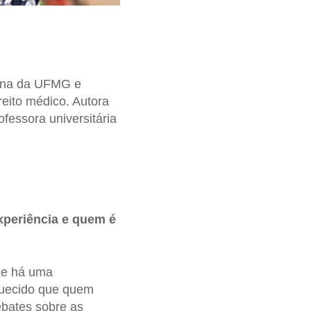
cina da UFMG e
reito médico. Autora
ofessora universitária
xperiência e quem é
ue há uma
squecido que quem
ebates sobre as