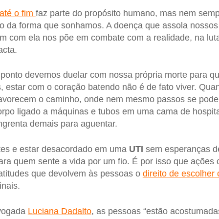
até o fim
faz parte do propósito humano, mas nem sempr
o da forma que sonhamos. A doença que assola nossos
em com ela nos põe em combate com a realidade, na lut
acta.
e ponto devemos duelar com nossa própria morte para 
, estar com o coração batendo não é de fato viver. Qua
avorecem o caminho, onde nem mesmo passos se pode 
rpo ligado a máquinas e tubos em uma cama de hospital,
ngrenta demais para aguentar.
ntes e estar desacordado em uma
UTI
sem esperanças d
ara quem sente a vida por um fio. É por isso que ações
 atitudes que devolvem às pessoas o
direito de escolher
nais.
dvogada
Luciana Dadalto
, as pessoas “estão acostumad