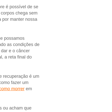
e é possível de se
 corpos chega sem
a por manter nossa
que possamos
ndo as condições de
dar e o câncer
 a reta final do
e recuperação é um
 como fazer um
 como morrer
em
as ou acham que