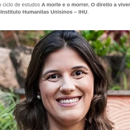
o ciclo de estudos
A morte e o morrer. O direito a viv
o
Instituto Humanitas Unisinos – IHU
.