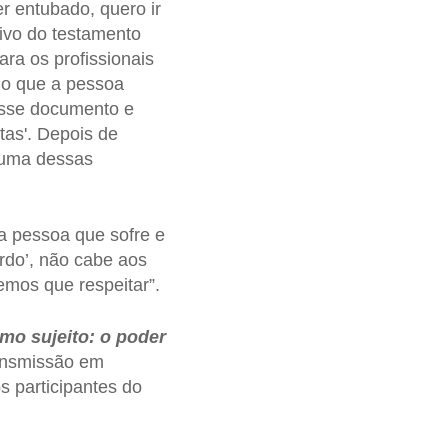
er entubado, quero ir
etivo do testamento
ra os profissionais
 o que a pessoa
 esse documento e
as'. Depois de
a uma dessas
sa pessoa que sofre e
rdo’, não cabe aos
emos que respeitar”.
mo sujeito: o poder
ransmissão em
s participantes do