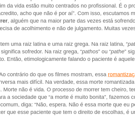
m da vida estão muito centrados no profissional. É o pro
acredito, acho que não é por aí”. Com isso, escutamos m
rer
, alguém que na maior parte das vezes está sofrend
recisa de acolhimento e não de julgamento. Muitas veze
 tem uma raiz latina e uma raiz grega. Na raiz latina, “
pat
 significa sofredor. Na raiz grega, “
pathos
” ou “
pathe
” si
. Então, etimologicamente falando o paciente é aquele
 Ao contrário do que os filmes mostram, essa
romantizaç
nversa mais difícil. Na verdade, essa morte romantizad
. Morte não é vida. O processo de morrer tem cheiro, te
a a sociedade que “a morte é muito bonita”, fazemos 
comum, diga: “Não, espera. Não é essa morte que eu pe
r que esse paciente que tem o direito de escolhas, é 