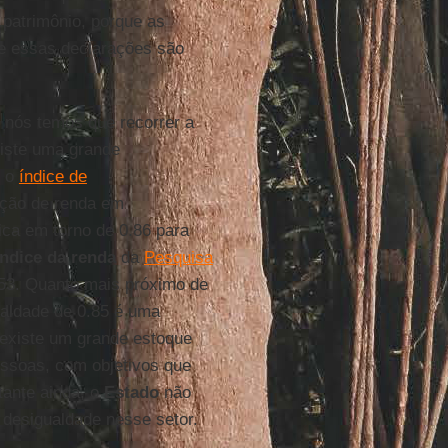
 patrimônio, porque as
 e essas declarações são
, nós temos que recorrer a
xiste uma grande
s o
índice de
ação de renda em
fica em torno de 0.86 para
índice da renda
da
Pesquisa
53. Quanto mais próximo de
aldade de 0.85 é uma
 existe um grande estoque
essoas, com objetivos que
ante ainda, o
Estado
não
 desigualdade nesse setor.