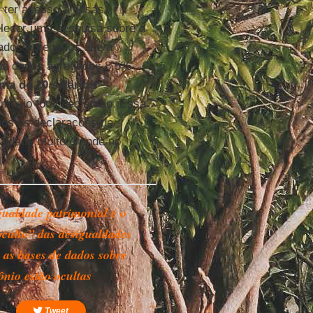
il ter acesso a essas
elecer uma pesquisa sobre a
dados agregados que a
os dados agregados 8,5%
ma de 20 salários
mônio total declarado. Essa
os as declarações de
aldade muito grande no
gualdade patrimonial é o
oculto” das desigualdades
 as bases de dados sobre
ônio estão ocultas
Tweet