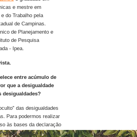
micas e mestre em
e do Trabalho pela
tadual de Campinas.
cnico de Planejamento e
ituto de Pesquisa
da - Ipea.
ista.
elece entre acúmulo de
or que a desigualdade
as desigualdades?
oculto” das desigualdades
s. Para podermos realizar
esso às bases da declaração
Pessoa Jurídica
. Mas, no