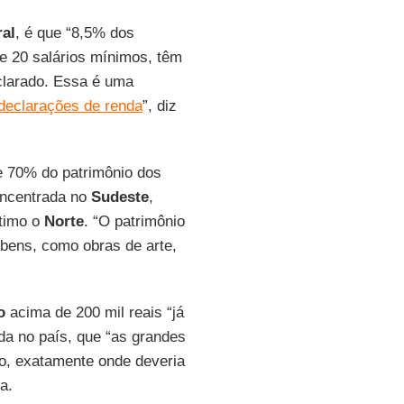
al
, é que “8,5% dos
e 20 salários mínimos, têm
clarado. Essa é uma
declarações de renda
”, diz
e 70% do patrimônio dos
concentrada no
Sudeste
,
ltimo o
Norte
. “O patrimônio
e bens, como obras de arte,
o
acima de 200 mil reais “já
da no país, que “as grandes
o, exatamente onde deveria
a.