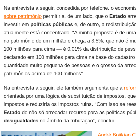
Na entrevista a seguir, concedida por telefone, o econom
sobre patrimônio
permitiria, de um lado, que o
Estado
arre
investir em
políticas públicas
e, de outro, a redistribuiçã
atualmente está concentrado. “A minha proposta é de u
no patrimônio de um milhão e chega a 3,5%, que não é mui
100 milhões para cima — é 0,01% da distribuição de pess
declarado em 100 milhões para cima na base do cadastro el
quantidade muito pequena de pessoas e o grosso da arre
patrimônios acima de 100 milhões”.
Na entrevista a seguir, ele também argumenta que a
refor
orientada por uma lógica de substituição de impostos, qu
impostos e reduziria os impostos ruins. “Com isso se ree
Estado
de não só arrecadar recurso para as políticas pú
desigualdades
no âmbito da tributação”, conclui.
André Bojikian C