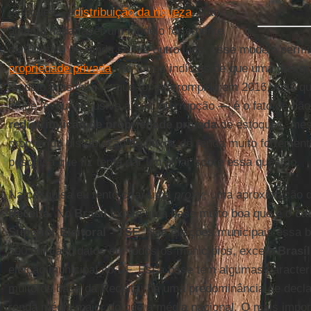
estoques —
distribuição da riqueza
. Não
adianta nada fazer um modelo fortemente
distributivo de renda se, de outro lado, esse modelo perm
propriedade privada
. Há fortes indícios de que uma das gr
modelo brasileiro — que foi interrompido em 2016, mas q
e que levou, inclusive à sua interrupção — é o fato de nã
redistribuição de propriedade privada
de estoques, mesm
promovido distribuição de fluxos de renda muito fortement
pesquisa que fiz tenta dar um olhar sobre essa questão.
Na pesquisa eu tento criar uma
proxy
, uma aproximação d
Receita
. No
Brasil
existe uma base muito boa que é o
cad
Superior Eleitoral - TSE
. Nas eleições municipais essa 
500 mil candidatos em todos os municípios, exceto
Brasíl
eleição municipal no DF. Essa base tem algumas caracte
muito da base da Receita: há uma predominância de decl
renda média maior do que a média nacional. O mais impor