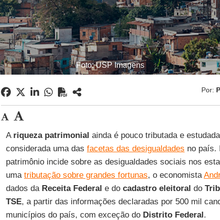
Foto: USP Imagens
Por:
P
A
riqueza patrimonial
ainda é pouco tributada e estudad
considerada uma das
facetas das desigualdades
no país. 
patrimônio incide sobre as desigualdades sociais nos esta
uma
tributação sobre grandes fortunas
, o economista
Andr
dados da
Receita Federal
e do
cadastro eleitoral
do
Trib
TSE
, a partir das informações declaradas por 500 mil ca
municípios do país, com exceção do
Distrito Federal
.