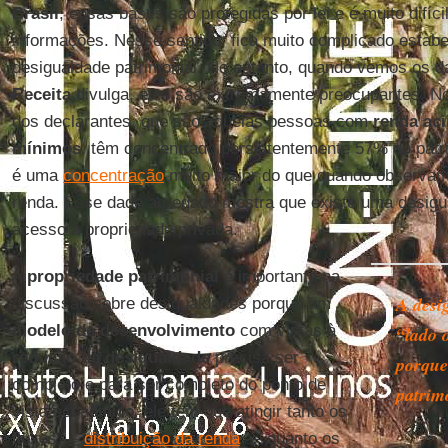
Brasil
, essas bases são protegidas por lei e é muito difíc
informações. Nesse sentido, fica muito complicado estab
desigualdade patrimonial. No entanto, quando vemos os 
Receita
divulga, eles são extremamente preocupantes. N
dos declarantes, que são aquelas pessoas com
renda aci
mínimos
, têm concentrado persistentemente 57% do patri
é uma
concentração
muito maior do que quando observam
renda. Esse dado agregado mostra que existe uma desigu
acesso à propriedade privada.
A
propriedade patrimonial
é importante na
A desi
discussão sobre desigualdades porque um
modelo de desenvolvimento
com vistas à
“lado 
redução da desigualdade
precisa ser
porque
completo e para ser completo do ponto de
patrim
vista econômico, ele tem que atingir tanto os
fluxos —
distribuição da renda
— quanto os