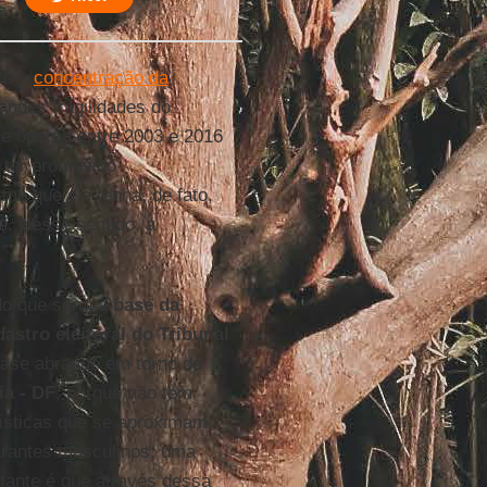
ite a
concentração da
andes fragilidades do
ue operou entre 2003 e 2016
o ter promovido
o que ele tenha, de fato,
e. Nesse sentido, a
o que seria a
base da
astro eleitoral do Tribunal
base abrange em torno de
ia - DF
, porque não tem
rísticas que se aproximam
arantes masculinos; uma
tante é que através dessa