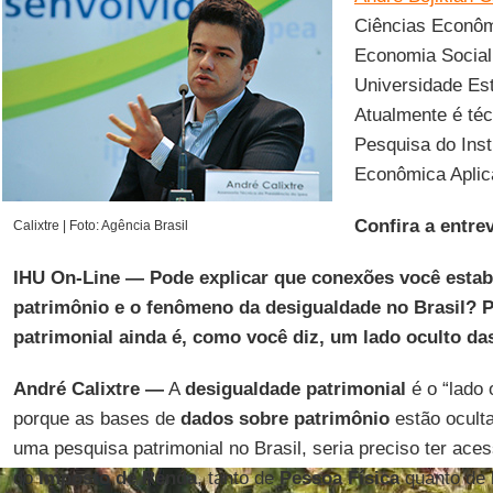
Ciências Econô
Economia Social 
Universidade Es
Atualmente é té
Pesquisa do Inst
Econômica Aplica
Confira a entrev
Calixtre | Foto: Agência Brasil
IHU On-Line — Pode explicar que conexões você estab
patrimônio e o fenômeno da desigualdade no Brasil? P
patrimonial ainda é, como você diz, um lado oculto d
André Calixtre —
A
desigualdade patrimonial
é o “lado 
porque as bases de
dados sobre patrimônio
estão oculta
uma pesquisa patrimonial no Brasil, seria preciso ter ac
do
Imposto de Renda
, tanto de
Pessoa Física
quanto de