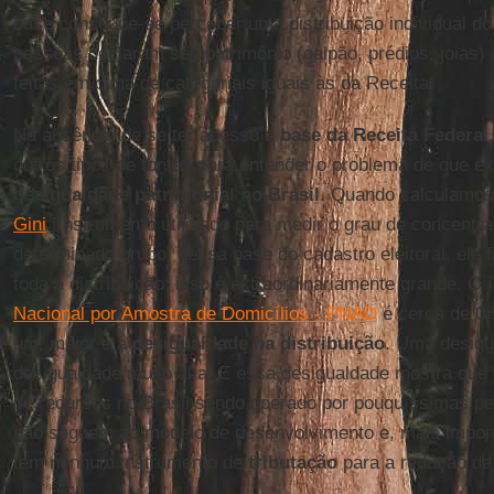
base consegue-se perceber uma distribuição individual do
pessoas declaram seu patrimônio (galpão, prédios, joias)
feitas em cima de categoriais iguais às da Receita.
Na ausência de se ter acesso à
base da Receita Federal
outros tipos de fontes para entender o problema de que e
desigualdade patrimonial no Brasil
. Quando calculamo
Gini
[Instrumento utilizado para medir o grau de concentr
determinado grupo] dessa base do cadastro eleitoral, ele 
toda a distribuição; isso é extraordinariamente grande. O
Nacional por Amostra de Domicílios - PNAD
é cerca de 0.
um, maior é a
desigualdade na distribuição
. Uma desigu
desigualdade muito alta. E essa desigualdade mostra que
de recursos no Brasil sendo operado por pouquíssimas p
não seguem ao modelo de desenvolvimento e, mais import
tem nenhum instrumento de
tributação
para a redução da