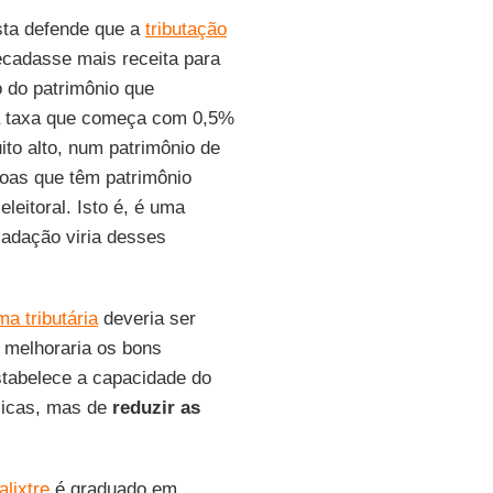
ista defende que a
tributação
cadasse mais receita para
o do patrimônio que
ma taxa que começa com 0,5%
to alto, num patrimônio de
oas que têm patrimônio
eitoral. Isto é, é uma
cadação viria desses
ma tributária
deveria ser
e melhoraria os bons
stabelece a capacidade do
blicas, mas de
reduzir as
alixtre
é graduado em