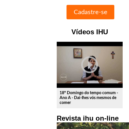
Vídeos IHU
play_circle_outline
18º Domingo do tempo comum -
Ano A - Dai-lhes vós mesmos de
comer
Revista ihu on-line