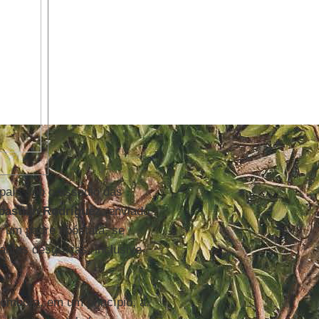
país sob o assédio das
bastián Rodríguez
, enviado
r um padre apóstata, se
tantas desgraças, inclusive
embora, em um princípio, a