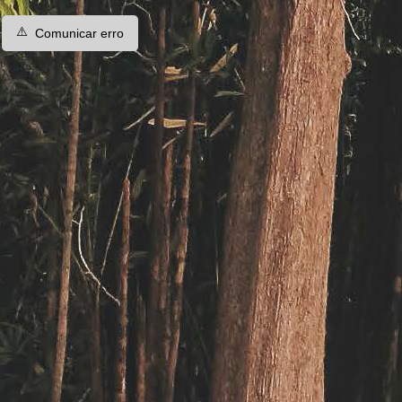
⚠️
Comunicar erro