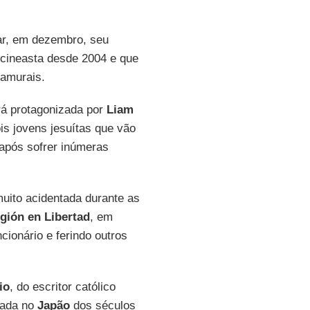
ear, em dezembro, seu
 cineasta desde 2004 e que
amurais.
erá protagonizada por
Liam
ois jovens jesuítas que vão
após sofrer inúmeras
uito acidentada durante as
igión en Libertad
, em
cionário e ferindo outros
io
, do escritor católico
tada no
Japão
dos séculos