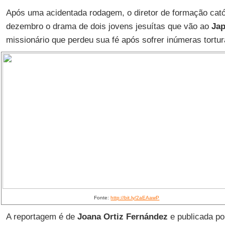
Após uma acidentada rodagem, o diretor de formação cató
dezembro o drama de dois jovens jesuítas que vão ao
Ja
missionário que perdeu sua fé após sofrer inúmeras tortur
Fonte:
http://bit.ly/2aEAawP
A reportagem é de
Joana Ortiz Fernández
e publicada p