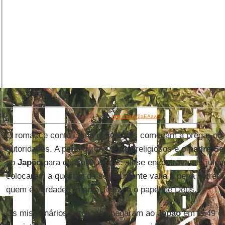
Fonte:
http://bit.ly/2aEAawP
O romance conta como os jesuítas começam a pregar no 
autoridades. A perseguição fez os religiosos e o
padre Se
ao
Japão
para consolar os que ali se encontravam e julga
colocarem a questão de se realmente valia a pena sofrer 
quem é verdadeiramente Jesus e o papel de Deus.
Os missionários católicos chegaram ao
Japão
em 1549 e 