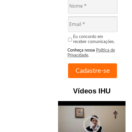
Eu concordo em
receber comunicações.
Conheça nossa
Política de
Privacidade
.
Vídeos IHU
play_circle_outline