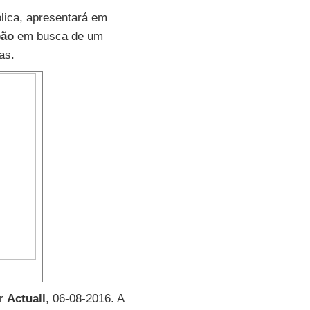
lica, apresentará em
pão
em busca de um
as.
or
Actuall
, 06-08-2016. A