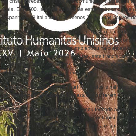
fé cristã parecesse não tocar a comunidade nipônica, fin
país. Em 1600, já havia 95 jesuítas estrangeiros no país 
espanhóis, 18 italianos) e ao menos 70 jesuítas nativos d
O auge do cristianismo provocou, em 1614, o início de u
contra os cristãos e que se proibisse os padres de cont
momento em diante, o cristianismo entrou na clandestinid
historiadores, pelo menos 18 jesuítas, sete franciscanos
agostiniano, cinco sacerdotes seculares e um número des
nativos foram descobertos e executados.
A perseguição provocou mil mártires diretos e milhares d
por causa de doenças e da pobreza aos sofrerem o confi
Durante 240 anos o
Japão
permaneceu fechado ao mundo
comunidades tenham tentado manter o cristianismo sem c
sacerdotes, o número de católicos diminuía e iam se afas