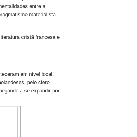
mentalidades entre a
pragmatismo materialista
teratura cristã francesa e
teceram em nível local,
holandeses, pelo clero
hegando a se expandir por