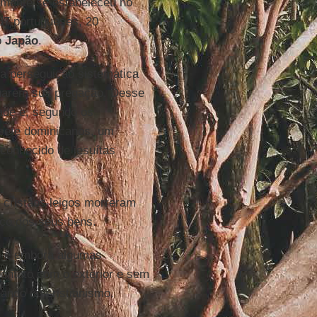
almente se estabeleceu no
(57 portugueses, 20
o
Japão
.
ma perseguição sistemática
inuarem sua pregação. Desse
ade e, segundo os
, sete dominicanos, um
conhecido de jesuítas
e cristãos leigos morreram
sco dos seus bens.
 e embora algumas
ontato com o exterior e sem
tando do cristianismo.