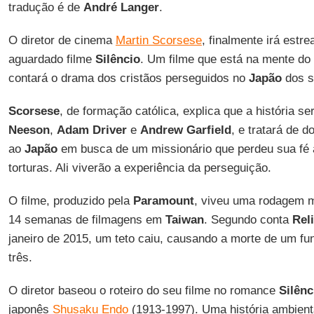
tradução é de
André Langer
.
O diretor de cinema
Martin Scorsese
, finalmente irá estr
aguardado filme
Silêncio
. Um filme que está na mente do
contará o drama dos cristãos perseguidos no
Japão
dos s
Scorsese
, de formação católica, explica que a história s
Neeson
,
Adam Driver
e
Andrew Garfield
, e tratará de d
ao
Japão
em busca de um missionário que perdeu sua fé 
torturas. Ali viverão a experiência da perseguição.
O filme, produzido pela
Paramount
, viveu uma rodagem m
14 semanas de filmagens em
Taiwan
. Segundo conta
Rel
janeiro de 2015, um teto caiu, causando a morte de um fun
três.
O diretor baseou o roteiro do seu filme no romance
Silênc
japonês
Shusaku Endo
(1913-1997). Uma história ambien