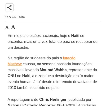
share
13 Outubro 2016
Em meio a eleições nacionais, hoje o
Haiti
se
encontra, mais uma vez, lutando para se recuperar de
um desastre.
Na região do sudoeste do país o
furacão
Matthew
causou, na semana passada inundações
massivas, levando
Mourad Wahba
, representante da
ONU
no
Haiti
, a dizer que a destruição era “o maior
evento humanitário” desde o terremoto devastador de
2010 também ocorrido no país.
A reportagem é de
Chris Herlinger
, publicada por
National Catholic Reporter
, 06-10-2016. A tradução