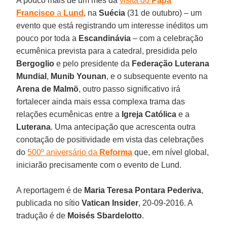
A pouco mais de um mês da
visita do
Papa
Francisco
a
Lund
, na
Suécia
(31 de outubro) – um
evento que está registrando um interesse inéditos um
pouco por toda a
Escandinávia
– com a celebração
ecumênica prevista para a catedral, presidida pelo
Bergoglio
e pelo presidente da
Federação Luterana
Mundial
,
Munib Younan
, e o subsequente evento na
Arena de Malmö
, outro passo significativo irá
fortalecer ainda mais essa complexa trama das
relações ecumênicas entre a
Igreja Católica
e a
Luterana
. Uma antecipação que acrescenta outra
conotação de positividade em vista das celebrações
do
500º aniversário da
Reforma
que, em nível global,
iniciarão precisamente com o evento de Lund.
A reportagem é de
Maria Teresa Pontara Pederiva
,
publicada no sítio
Vatican Insider
, 20-09-2016. A
tradução é de
Moisés Sbardelotto
.