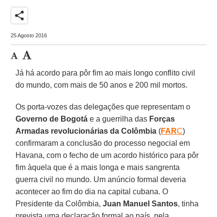
share
25 Agosto 2016
Já há acordo para pôr fim ao mais longo conflito civil
do mundo, com mais de 50 anos e 200 mil mortos.
Os porta-vozes das delegações que representam o
Governo de Bogotá
e a guerrilha das
Forças
Armadas revolucionárias da Colômbia
(
FAR
C
)
confirmaram a conclusão do processo negocial em
Havana, com o fecho de um acordo histórico para pôr
fim àquela que é a mais longa e mais sangrenta
guerra civil no mundo. Um anúncio formal deveria
acontecer ao fim do dia na capital cubana. O
Presidente da Colômbia,
Juan Manuel Santos
, tinha
prevista uma declaração formal ao país, pela