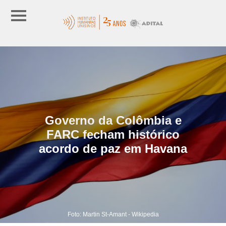
Governo da Colômbia e
FARC fecham histórico
acordo de paz em Havana
Foto: Martin St-Amant - Wikipedia