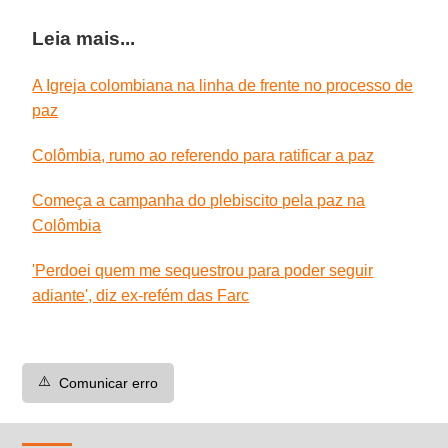
Leia mais...
A Igreja colombiana na linha de frente no processo de
paz
Colômbia, rumo ao referendo para ratificar a paz
Começa a campanha do plebiscito pela paz na
Colômbia
'Perdoei quem me sequestrou para poder seguir
adiante', diz ex-refém das Farc
⚠️
Comunicar erro