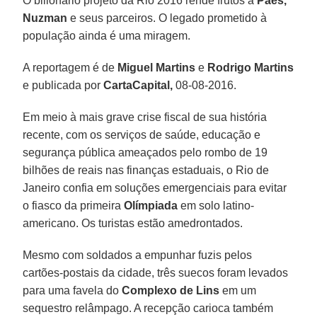
O bilionário projeto da Rio 2016 rende frutos a
Paes,
Nuzman
e seus parceiros. O legado prometido à
população ainda é uma miragem.
A reportagem é de
Miguel Martins
e
Rodrigo Martins
e publicada por
CartaCapital,
08-08-2016.
Em meio à mais grave crise fiscal de sua história
recente, com os serviços de saúde, educação e
segurança pública ameaçados pelo rombo de 19
bilhões de reais nas finanças estaduais, o Rio de
Janeiro confia em soluções emergenciais para evitar
o fiasco da primeira
Olímpiada
em solo latino-
americano. Os turistas estão amedrontados.
Mesmo com soldados a empunhar fuzis pelos
cartões-postais da cidade, três suecos foram levados
para uma favela do
Complexo de Lins
em um
sequestro relâmpago. A recepção carioca também