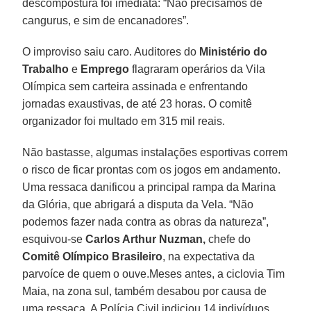
descompostura foi imediata: “Não precisamos de
cangurus, e sim de encanadores”.
O improviso saiu caro. Auditores do
Ministério do
Trabalho
e
Emprego
flagraram operários da Vila
Olímpica sem carteira assinada e enfrentando
jornadas exaustivas, de até 23 horas. O comitê
organizador foi multado em 315 mil reais.
Não bastasse, algumas instalações esportivas correm
o risco de ficar prontas com os jogos em andamento.
Uma ressaca danificou a principal rampa da Marina
da Glória, que abrigará a disputa da Vela. “Não
podemos fazer nada contra as obras da natureza”,
esquivou-se
Carlos Arthur Nuzman,
chefe do
Comitê Olímpico Brasileiro
, na expectativa da
parvoíce de quem o ouve.Meses antes, a ciclovia Tim
Maia, na zona sul, também desabou por causa de
uma ressaca. A Polícia Civil indiciou 14 indivíduos