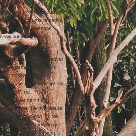
nos para o INSS. Assim
30=85) e um homem pode se
ressiva, como uma tentativa
o visto que as pessoas
as vai aumentando
sentadoria é imprescindível
o de estarmos discutindo
al do nosso atraso em
os para se aposentar aos 48
absurda", diz. Thais
ou uma idade mínima,
ecocemente. "Se tiver idade
res, pois há ainda muitas
lher não ganha o mesmo que
a que se responsabiliza por