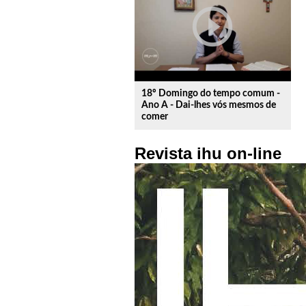
play_circle_outline
18º Domingo do tempo comum -
Ano A - Dai-lhes vós mesmos de
comer
Revista ihu on-line