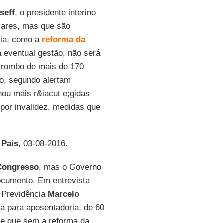
seff
, o presidente interino
lares, mas que são
mia, como a
reforma da
a eventual gestão, não será
o rombo de mais de 170
no, segundo alertam
nou mais r&iacut e;gidas
por invalidez, medidas que
 País
, 03-08-2016.
Congresso
, mas o Governo
ocumento. Em entrevista
a Previdência
Marcelo
a para aposentadoria, de 60
e que sem a reforma da