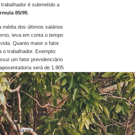
 trabalhador é submetido a
rmula 85/95
.
a média dos últimos salários
verno, leva em conta o tempo
 vida. Quanto maior o fator
a o trabalhador. Exemplo:
sui um fator previdenciário
a aposentadoria será de 1.905
r aos 55, por exemplo, seu
e 2.598 reais. Quanto mais
ior a aposentadoria,
ator previdenciário, soma
a integral. A soma desses
. Mas para se enquadrar na