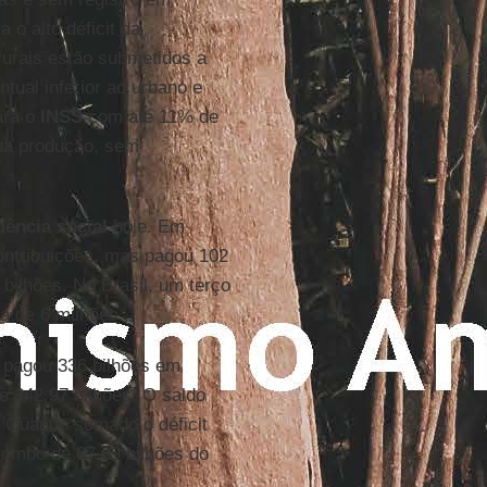
 o alto déficit da
rurais estão submetidos a
tual inferior ao urbano e
ara o
INSS
com até 11% de
sua produção, sem
dência social
hoje. Em
contribuições, mas pagou 102
 bilhões. No Brasil, um terço
a de 6 milhões.
 pagou 336 bilhões em
 342,97 bilhões. O saldo
o. Quando somado o déficit
 rombo de 87,89 bilhões do