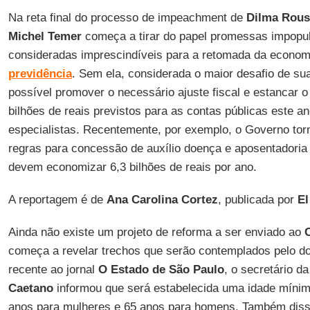
Na reta final do processo de impeachment de
Dilma Rous
Michel Temer
começa a tirar do papel promessas impopu
consideradas imprescindíveis para a retomada da econo
previdência
. Sem ela, considerada o maior desafio de su
possível promover o necessário ajuste fiscal e estancar 
bilhões de reais previstos para as contas públicas este a
especialistas. Recentemente, por exemplo, o Governo tor
regras para concessão de auxílio doença e aposentadoria 
devem economizar 6,3 bilhões de reais por ano.
A reportagem é de
Ana Carolina Cortez
, publicada por
El
Ainda não existe um projeto de reforma a ser enviado ao
começa a revelar trechos que serão contemplados pelo d
recente ao jornal
O Estado de São Paulo
, o secretário d
Caetano
informou que será estabelecida uma idade mínim
anos para mulheres e 65 anos para homens. Também diss