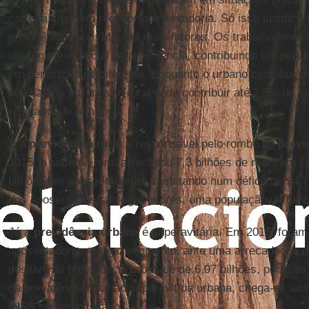
carteira – podem receber aposentadoria. Só isso justificaria
previdência rural. Mas há mais fatores. Os trabalhadores 
um regime especial de previdência, contribuindo um percen
em periodicidade diferente. Enquanto o urbano contribui p
seu salário por mês, o rural pode contribuir até 2,5% de 
regularidade temporal.
É a
previdência rural
a responsável pelo rombo da
previ
2015, o sistema rural arrecadou 7,3 bilhões de reais em 
bilhões em aposentadorias, resultando num déficit de 94,7
dos aposentados são agricultores, uma população de cerc
Já a
previdência urbana
é superavitária. Em 2015, foram
aposentadorias para o segmento, ante uma arrecadação de
positivo da previdência urbana é de 6,97 bilhões, portant
da previdência rural ao superávit da urbana, chega-se ao
INSS
no ano passado.