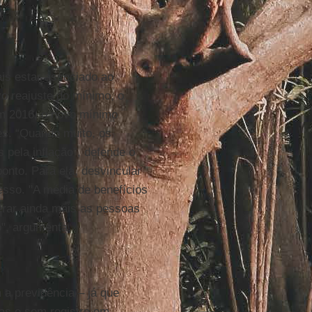
s estar associado ao
vo reajuste do mínimo, o
m 2016, o novo mínimo
es. “Quando muito, os
 pela inflação”, defende o
onto. Para ela, desvincular
esso. "A média de benefícios
erar ainda mais as pessoas
o", argumenta.
a previdência – já que
ias e sem registro em