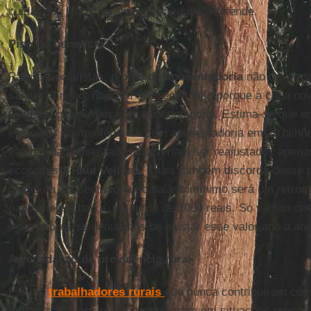
cuidar dos filhos perante a sociedade", defende.
Piso do benefício
Para especialistas, o
piso da aposentadoria
não deve mai
salário mínimo, hoje em 880 reais. Isso porque a cada no
Governo gasta mais com aposentadoria. Estima-se que e
elevou os gastos federais com aposentadoria em 20 bilhõ
valores da aposentadoria deveriam ser reajustados apenas
economista
Raul Velloso
. Thais também discorda desse p
o piso da aposentadoria do salário mínimo será um retroc
pagos hoje é baixa, em torno de 1000 reais. Só vamos on
mais pobres se deixarmos de ajustar esse valor ano a an
Arrecadação da previdência rural
Por lei,
trabalhadores rurais
que nunca contribuíram com 
muitos tradicionalmente trabalharam em situações precár