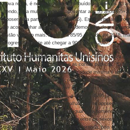
nova regra, é necessário ter contribuído pelo menos 30 a
sendo, uma mulher pode se aposentar aos 55 anos (55+
aposentar a partir de 65 (65+30=95). Essa fórmula é prog
de acompanhar as mudanças na demografia do país, tend
estão vivendo mais. A métrica 85/95 é valida até 2018, m
progressivamente até chegar a 90/100, em 2027.
Segundo
Giambiagi
, estipular uma idade mínima para apo
para desafogar a previdência e as contas públicas. "O fat
ainda se devemos ou não estipular idade mínima é um sin
matéria fiscal. Uma pessoa começa a trabalhar aos 18 an
anos com expectativa de viver até 80 anos. Uma situação 
concorda em partes. Para ela, a fórmula 85/95 já estipul
indiretamente, e evita que trabalhadores se aposentem pr
mínima, não acho que deva ser igual para homens e mulhe
diferenças no mercado de trabalho entre os sexos. A mu
o homem e ainda faz dupla ou tripla jornada, pois é a únic