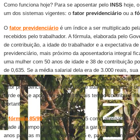
Como funciona hoje? Para se aposentar pelo
INSS
hoje, o
um dos sistemas vigentes: o
fator previdenciário
ou a
fó
O
fator previdenciário
é um índice a ser multiplicado pel
recebidos pelo trabalhador. A fórmula, elaborada pelo Go
de contribuição, a idade do trabalhador e a expectativa de
previdenciário, mais próximo da aposentadoria integral fic
uma mulher com 50 anos de idade e 38 de contribuição pos
de 0,635. Se a média salarial dela era de 3.000 reais, su
reais (3.000 x 0,635). Se ela esperasse para se aposenta
fator previdenciário seria de 0,866 e sua aposentadoria d
tarde ela se aposentar e quanto mais tempo contribuir, ma
portanto.
A
fórmula 85/95
, instituída em 2015 como alternativa ao f
idade ao tempo de contribuição para garantir aposentadori
anos para as mulheres deve ser 85 e, para os homens, 95