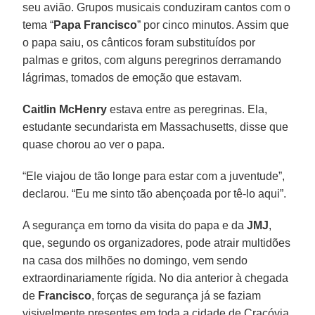
seu avião. Grupos musicais conduziram cantos com o
tema “
Papa Francisco
” por cinco minutos. Assim que
o papa saiu, os cânticos foram substituídos por
palmas e gritos, com alguns peregrinos derramando
lágrimas, tomados de emoção que estavam.
Caitlin McHenry
estava entre as peregrinas. Ela,
estudante secundarista em Massachusetts, disse que
quase chorou ao ver o papa.
“Ele viajou de tão longe para estar com a juventude”,
declarou. “Eu me sinto tão abençoada por tê-lo aqui”.
A segurança em torno da visita do papa e da
JMJ
,
que, segundo os organizadores, pode atrair multidões
na casa dos milhões no domingo, vem sendo
extraordinariamente rígida. No dia anterior à chegada
de
Francisco
, forças de segurança já se faziam
visivelmente presentes em toda a cidade de Cracóvia.