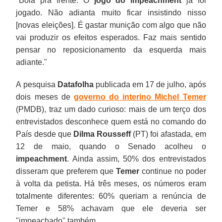
"Bola pra frente. O
jogo do impeachment
já foi
jogado. Não adianta muito ficar insistindo nisso
[novas eleições]. É gastar munição com algo que não
vai produzir os efeitos esperados. Faz mais sentido
pensar no reposicionamento da esquerda mais
adiante."
A pesquisa
Datafolha
publicada em 17 de julho, após
dois meses de
governo do interino Michel Temer
(PMDB), traz um dado curioso: mais de um terço dos
entrevistados desconhece quem está no comando do
País desde que
Dilma Rousseff
(PT) foi afastada, em
12 de maio, quando o Senado acolheu o
impeachment
. Ainda assim, 50% dos entrevistados
disseram que preferem que
Temer
continue no poder
à volta da petista. Há três meses, os números eram
totalmente diferentes: 60% queriam a renúncia de
Temer e 58% achavam que ele deveria ser
"impeachado" também.