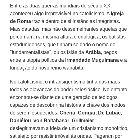
Entre as duas guerras mundiais do século XX,
aconteceu algo imprevisível no catolicismo. A
Igreja
de Roma
trazia dentro de si instâncias integristas.
Mais datadas, mas não dessemelhantes aquelas que
percorriam, na mesma altura cronológica, os batistas
estadunidenses, que tinham se dado o nome de
"fundamentalistas", ou os islãs da
Arábia
, pegos
entre a utopia política da
Irmandade Muçulmana
e a
fundação do novo reino wahabita.
No catolicismo, o intransigentismo tinha nas mãos
todas as alavancas do poder eclesiástico. No entanto,
encontrou-se diante de uma geração de teólogos
capazes de descobrir na história a chave dos modos
de serem esquecidos.
Chenu
,
Congar
,
De Lubac
,
Daniélou
,
von Baltahasar
,
Grillmeier
deslegitimavam a ideia de um cristianismo monolítico,
satisfeito por resistir imóvel às ondas. Pagaram por