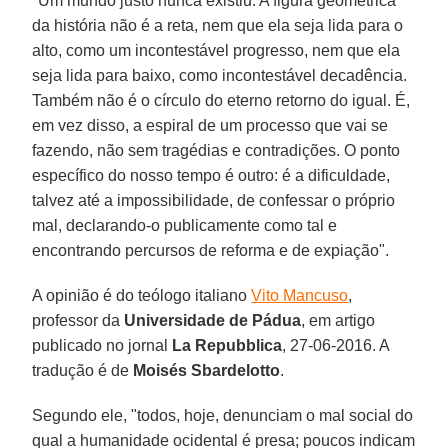
"Um mundo justo nunca existiu. A figura geométrica
da história não é a reta, nem que ela seja lida para o
alto, como um incontestável progresso, nem que ela
seja lida para baixo, como incontestável decadência.
Também não é o círculo do eterno retorno do igual. É,
em vez disso, a espiral de um processo que vai se
fazendo, não sem tragédias e contradições. O ponto
específico do nosso tempo é outro: é a dificuldade,
talvez até a impossibilidade, de confessar o próprio
mal, declarando-o publicamente como tal e
encontrando percursos de reforma e de expiação".
A opinião é do teólogo italiano
Vito Mancuso
,
professor da
Universidade de Pádua
, em artigo
publicado no jornal
La Repubblica
, 27-06-2016. A
tradução é de
Moisés Sbardelotto
.
Segundo ele, "todos, hoje, denunciam o mal social do
qual a humanidade ocidental é presa; poucos indicam