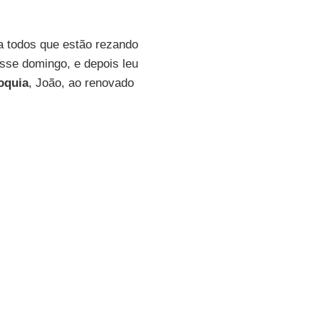
 todos que estão rezando
sse domingo, e depois leu
oquia
, João, ao renovado
a "pequena sinaxe" realizada
par. Os dois outros
ta-voz do Concílio, o
uatro Igrejas se deve aos
documentos que devemos
paratória do Concílio".
irmemente nesse processo
es
Atenágoras
e
Demetrios
,
omo qualidade essencial e