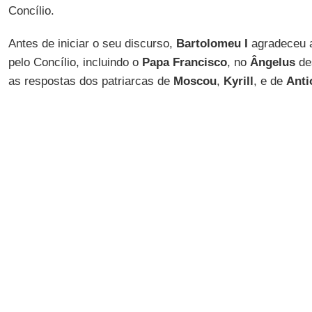
Concílio.
Antes de iniciar o seu discurso,
Bartolomeu I
agradeceu a
pelo Concílio, incluindo o
Papa Francisco
, no
Ângelus
de
as respostas dos patriarcas de
Moscou
,
Kyrill
, e de
Anti
convite que, na sexta-feira, tinha sido feito para eles pel
em
Creta
, para reconsiderar a sua decisão de não partici
patriarcas não responderam.
Mais tarde, durante a coletiva de imprensa da tarde, o por
arcebispo
Job de Telmessos
, afirmou: "A ausência das q
seus problemas internos e não a questões ligadas aos 
discutir, que foram assinados por todos durante a fase pre
A intervenção do
Patriarca Bartolomeu
, que acreditou f
conciliar iniciado e levado adiante pelos seus antecessor
se deteve sobre o significado teológico da sinodalidade c