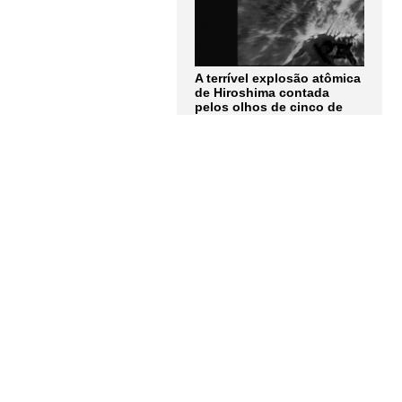
A terrível explosão atômica
de Hiroshima contada
pelos olhos de cinco de
seus protagonistas: "Não
consigo nem descrever
completamente como era
aquela luz"
LER MAIS
Assine a
Newsletter
Receba as notícias e
atualizações do
Instituto
Humanitas Unisinos – IHU