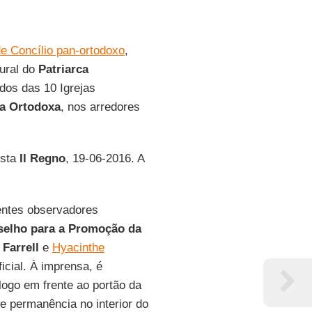
e Concílio pan-ortodoxo
,
ural do
Patriarca
ados das 10 Igrejas
a Ortodoxa
, nos arredores
ista
Il Regno
, 19-06-2016. A
entes observadores
nselho para a Promoção da
 Farrell
e
Hyacinthe
ficial. À imprensa, é
logo em frente ao portão da
 permanência no interior do