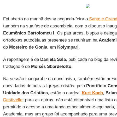
Foi aberto na manhã dessa segunda-feira o
Santo e Grand
também na sua fase de assembleia, com o discurso inaug
Ecumênico Bartolomeu I
. Os patriarcas, bispos e deleg
ortodoxas autocéfalas presentes se reuniram na
Academi
do
Mosteiro de Gonia
, em
Kolympari
.
A reportagem é de
Daniela Sala
, publicada no blog da rev
tradução é de
Moisés Sbardelotto
.
Na sessão inaugural e na conclusiva, também estão pres
convidados de outras Igrejas cristãs: pelo
Pontifício Co
Unidade dos Cristãos
, estão o cardeal
Kurt Koch
,
Brian
Destivelle
; para as outras, não está disponível uma lista o
permitido o acesso a uma tenda especialmente equipada, 
Academia, mas um grupo foi acompanhado para uma breve