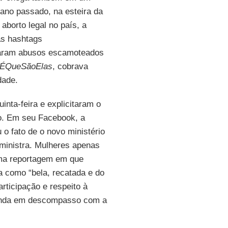
 ano passado, na esteira da
borto legal no país, a
as hashtags
aram abusos escamoteados
aÉQueSãoElas
, cobrava
dade.
nta-feira e explicitaram o
. Em seu Facebook, a
u o fato de o novo ministério
ministra. Mulheres apenas
 uma reportagem em que
ta como “bela, recatada e do
ticipação e respeito à
s anda em descompasso com a