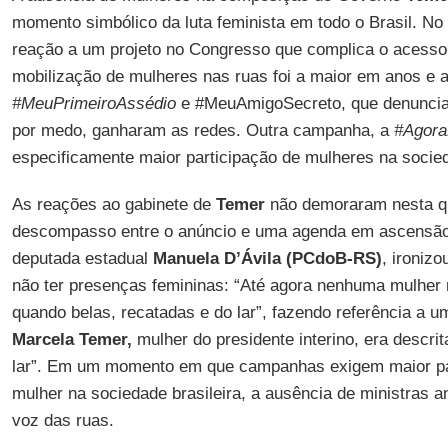
momento simbólico da luta feminista em todo o Brasil. No
reação a um projeto no Congresso que complica o acesso a
mobilização de mulheres nas ruas foi a maior em anos e 
#MeuPrimeiroAssédio
e #MeuAmigoSecreto, que denunci
por medo, ganharam as redes. Outra campanha, a
#Agor
especificamente maior participação de mulheres na socie
As reações ao gabinete de
Temer
não demoraram nesta qui
descompasso entre o anúncio e uma agenda em ascensão
deputada estadual
Manuela D’Ávila (PCdoB-RS)
, ironizo
não ter presenças femininas: “Até agora nenhuma mulher 
quando belas, recatadas e do lar”, fazendo referência a
Marcela Temer,
mulher do presidente interino, era descri
lar”. Em um momento em que campanhas exigem maior par
mulher na sociedade brasileira, a ausência de ministra
voz das ruas.