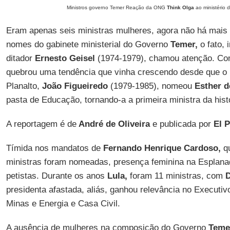
Ministros governo Temer Reação da ONG
Think Olga
ao ministério d
Eram apenas seis ministras mulheres, agora não há mai
nomes do gabinete ministerial do Governo
Temer,
o fato, 
ditador
Ernesto Geisel
(1974-1979), chamou atenção. Co
quebrou uma tendência que vinha crescendo desde que o úl
Planalto,
João Figueiredo
(1979-1985), nomeou
Esther d
pasta de Educação, tornando-a a primeira ministra da histó
A reportagem é de
André de Oliveira
e publicada por
El P
Tímida nos mandatos de
Fernando Henrique Cardoso,
qu
ministras foram nomeadas, presença feminina na Esplan
petistas. Durante os anos
Lula,
foram 11 ministras, com
D
presidenta afastada, aliás, ganhou relevância no Executi
Minas e Energia e Casa Civil.
A ausência de mulheres na composição do Governo
Teme