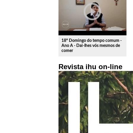
play_circle_outline
18º Domingo do tempo comum -
Ano A - Dai-lhes vós mesmos de
comer
Revista ihu on-line