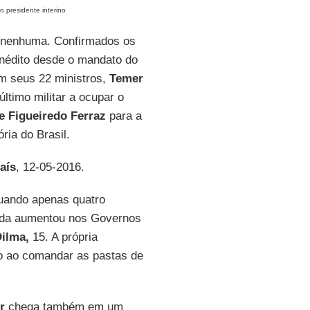
o presidente interino
s nenhuma. Confirmados os
inédito desde o mandato do
m seus 22 ministros,
Temer
timo militar a ocupar o
e Figueiredo Ferraz
para a
ria do Brasil.
aís
, 12-05-2016.
ando apenas quatro
ada aumentou nos Governos
ilma,
15. A própria
vo ao comandar as pastas de
r
chega também em um