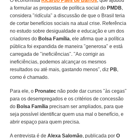
O economista
Ricardo Paes de Barros
, que ajudou
a formular as propostas de política social do
PMDB
,
considera "ridícula" a discussão de que o Brasil teria
de cortar benefícios sociais na atual crise. Referência
no estudo sobre desigualdade e educação e um dos
criadores do
Bolsa Família
, ele afirma que a política
pública foi expandida de maneira "generosa" e está
carregada de "ineficiências". "Ao corrigir as
ineficiências, podemos alcançar os mesmos
resultados ou até mais, gastando menos", diz
PB
,
como é chamado.
Para ele, o
Pronatec
não pode dar cursos "às cegas"
para os desempregados e os critérios de concessão
do
Bolsa Família
precisam ser ampliados, para que
seja possível identificar quem usa mal o benefício, e
abrir espaço para quem precisa.
A entrevista é de
Alexa Salomão
, publicada por
O