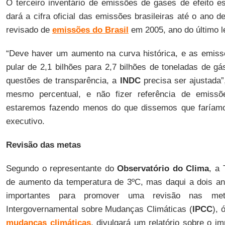
O terceiro inventário de emissões de gases de efeito es
dará a cifra oficial das emissões brasileiras até o ano
revisado de
emissões do Brasil
em 2005, ano do último l
“Deve haver um aumento na curva histórica, e as emiss
pular de 2,1 bilhões para 2,7 bilhões de toneladas de gá
questões de transparência, a
INDC
precisa ser ajustada”
mesmo percentual, e não fizer referência de emissõe
estaremos fazendo menos do que dissemos que faríamos
executivo.
Revisão das metas
Segundo o representante do
Observatório do Clima
, a 
de aumento da temperatura de 3ºC, mas daqui a dois an
importantes para promover uma revisão nas me
Intergovernamental sobre Mudanças Climáticas (
IPCC
), 
mudanças climáticas
, divulgará um relatório sobre o 