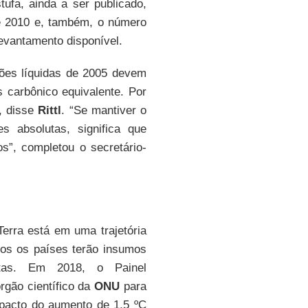
tufa, ainda a ser publicado,
 de 2010 e, também, o número
evantamento disponível.
ões líquidas de 2005 devem
s carbônico equivalente. Por
, disse
Rittl
. “Se mantiver o
s absolutas, significa que
”, completou o secretário-
Terra está em uma trajetória
os os países terão insumos
tas. Em 2018, o Painel
órgão científico da
ONU
para
impacto do aumento de 1,5 ºC