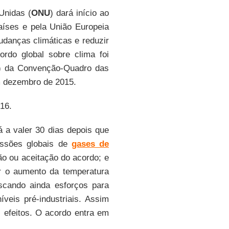
Unidas (
ONU
) dará início ao
aíses e pela União Europeia
udanças climáticas e reduzir
rdo global sobre clima foi
) da Convenção-Quadro das
m dezembro de 2015.
016.
á a valer 30 dias depois que
ssões globais de
gases de
ão ou aceitação do acordo; e
r o aumento da temperatura
scando ainda esforços para
veis pré-industriais. Assim
 efeitos. O acordo entra em