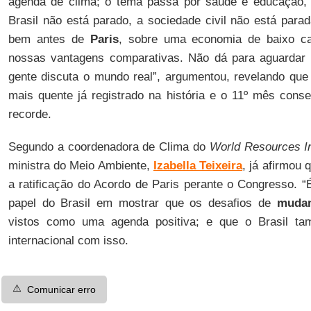
agenda de clima; o tema passa por saúde e educação, 
Brasil não está parado, a sociedade civil não está para
bem antes de
Paris
, sobre uma economia de baixo ca
nossas vantagens comparativas. Não dá para aguardar o
gente discuta o mundo real”, argumentou, revelando qu
mais quente já registrado na história e o 11º mês cons
recorde.
Segundo a coordenadora de Clima do
World Resources In
ministra do Meio Ambiente,
Izabella Teixeira
, já afirmou 
a ratificação do Acordo de Paris perante o Congresso. “
papel do Brasil em mostrar que os desafios de
mudan
vistos como uma agenda positiva; e que o Brasil t
internacional com isso.
⚠️
Comunicar erro