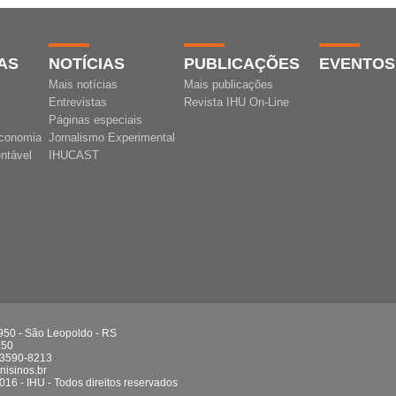
AS
NOTÍCIAS
PUBLICAÇÕES
EVENTOS
Mais notícias
Mais publicações
Entrevistas
Revista IHU On-Line
Páginas especiais
conomia
Jornalismo Experimental
ntável
IHUCAST
 950 - São Leopoldo - RS
750
 3590-8213
isinos.br
016 - IHU - Todos direitos reservados