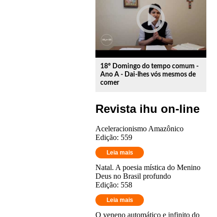
play_circle_outline
18º Domingo do tempo comum -
Ano A - Dai-lhes vós mesmos de
comer
Revista ihu on-line
Aceleracionismo Amazônico
Edição: 559
Leia mais
Natal. A poesia mística do Menino
Deus no Brasil profundo
Edição: 558
Leia mais
O veneno automático e infinito do