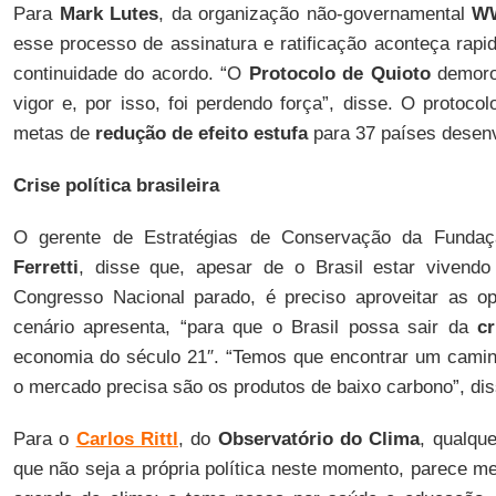
Para
Mark Lutes
, da organização não-governamental
WW
esse processo de assinatura e ratificação aconteça rapi
continuidade do acordo. “O
Protocolo de Quioto
demoro
vigor e, por isso, foi perdendo força”, disse. O protocol
metas de
redução de efeito estufa
para 37 países desenv
Crise política brasileira
O gerente de Estratégias de Conservação da Fundaç
Ferretti
, disse que, apesar de o Brasil estar vivendo
Congresso Nacional parado, é preciso aproveitar as o
cenário apresenta, “para que o Brasil possa sair da
cr
economia do século 21″. “Temos que encontrar um camin
o mercado precisa são os produtos de baixo carbono”, dis
Para o
Carlos Rittl
, do
Observatório do Clima
, qualqu
que não seja a própria política neste momento, parece m