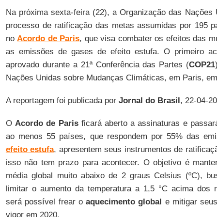
Na próxima sexta-feira (22), a Organização das Nações 
processo de ratificação das metas assumidas por 195 p
no
Acordo de Paris
, que visa combater os efeitos das m
as emissões de gases de efeito estufa. O primeiro aco
aprovado durante a 21ª Conferência das Partes (
COP21
Nações Unidas sobre Mudanças Climáticas, em Paris, e
A reportagem foi publicada por
Jornal do Brasil
, 22-04-2
O
Acordo de Paris
ficará aberto a assinaturas e passar
ao menos 55 países, que respondem por 55% das emi
efeito estufa
, apresentem seus instrumentos de ratificaç
isso não tem prazo para acontecer. O objetivo é mante
média global muito abaixo de 2 graus Celsius (ºC), bu
limitar o aumento da temperatura a 1,5 °C acima dos ní
será possível frear o
aquecimento global
e mitigar seus
vigor em 2020.