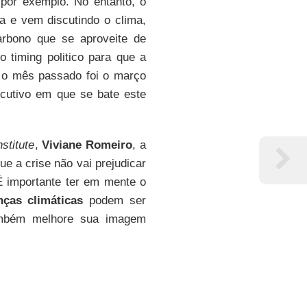
por exemplo. No entanto, o
da e vem discutindo o clima,
rbono que se aproveite de
 timing politico para que a
e o mês passado foi o março
ecutivo em que se bate este
stitute
,
Viviane Romeiro
, a
que a crise não vai prejudicar
É importante ter em mente o
ças climáticas
podem ser
ambém melhore sua imagem