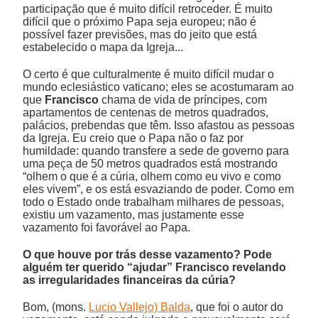
participação que é muito difícil retroceder. É muito
difícil que o próximo Papa seja europeu; não é
possível fazer previsões, mas do jeito que está
estabelecido o mapa da Igreja...
O certo é que culturalmente é muito difícil mudar o
mundo eclesiástico vaticano; eles se acostumaram ao
que
Francisco
chama de vida de príncipes, com
apartamentos de centenas de metros quadrados,
palácios, prebendas que têm. Isso afastou as pessoas
da Igreja. Eu creio que o Papa não o faz por
humildade: quando transfere a sede de governo para
uma peça de 50 metros quadrados está mostrando
“olhem o que é a cúria, olhem como eu vivo e como
eles vivem”, e os está esvaziando de poder. Como em
todo o Estado onde trabalham milhares de pessoas,
existiu um vazamento, mas justamente esse
vazamento foi favorável ao Papa.
O que houve por trás desse vazamento? Pode
alguém ter querido “ajudar” Francisco revelando
as irregularidades financeiras da cúria?
Bom, (mons.
Lucio Vallejo) Balda
, que foi o autor do