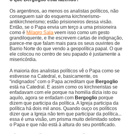
Os argentinos, ao menos os analistas políticos, não
conseguem sair do esquema kirchnerismo-
antikirchnerismo; estão prisioneiros dessa visão.
Então, se o Papa envia um terço a uma prisioneira
como é
Milagro Sala
veem isso como um gesto
grandiloquente, e lhe escrevem cartas de indignação,
parece-me que falam mais para os seus ouvintes de
Barrio Norte do que vendo a geopolítica papal. O que
ele colocou no centro de seu papado é justamente a
misericórdia.
A maioria dos analistas políticos vê o Papa como se
estivesse na Catedral, e, basicamente, os
“indignados” com o Papa acreditam que
Bergoglio
está na Catedral. E assim como os kirchneristas se
enfadavam com ele porque na homilia dizia isto ou
aquilo, agora se enfadam com
Bergoglio
porque
dizem que participa da política. A Igreja participa da
política há dois mil anos. Quando ouço os políticos
dizer que a Igreja não tem que participar da política...
essa é uma visão, um prisma muito delimitado sobre
o Papa e que não está à altura do seu pontificado.