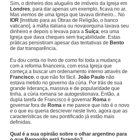
Sim, o dinheiro dos aluguéis de imóveis da Igreja em
Londres
, para dar apenas um exemplo, ficava no ar.
Mas viemos de uma Igreja que lavava dinheiro... No
IOR
[Instituto para as Obras de Religião, o banco
vaticano], a máfia italiana ou novaiorquina lavava seu
dinheiro e depois o levava para a
Suíça
; era uma
Igreja que dava cheques sem traçabilidade. Estas
práticas persistiram apesar das tentativas de
Bento
de dar transparência.
Eu dou conta no livro de como foi toda a mudança
com a reforma financeira, com essa Igreja que
começa a buscar um ordenamento interno através de
Francisco
, o que não foi fácil.
João Paulo
não
estava metido no governo da cúria. Por trás de sua
grande liderança, massiva e de popularidade que
tinha, a cúria romana se autogestionava. Então, a
dupla tarefa de Francisco é governar
Roma
e
governar fora de
Roma
e me parece que isto é o novo
e o que eu queria descrever neste livro, agora que as
características de seu pontificado já estão mais
definidas.
Qual é a sua opinião sobre o olhar argentino para
o que Bergoglio está fazendo?