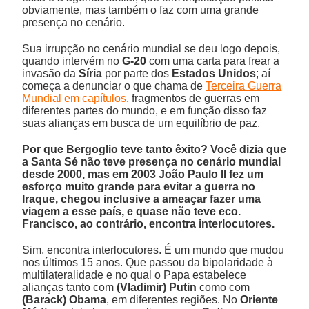
obviamente, mas também o faz com uma grande
presença no cenário.
Sua irrupção no cenário mundial se deu logo depois,
quando intervém no
G-20
com uma carta para frear a
invasão da
Síria
por parte dos
Estados Unidos
; aí
começa a denunciar o que chama de
Terceira Guerra
Mundial em capítulos
, fragmentos de guerras em
diferentes partes do mundo, e em função disso faz
suas alianças em busca de um equilíbrio de paz.
Por que Bergoglio teve tanto êxito? Você dizia que
a Santa Sé não teve presença no cenário mundial
desde 2000, mas em 2003 João Paulo II fez um
esforço muito grande para evitar a guerra no
Iraque, chegou inclusive a ameaçar fazer uma
viagem a esse país, e quase não teve eco.
Francisco, ao contrário, encontra interlocutores.
Sim, encontra interlocutores. É um mundo que mudou
nos últimos 15 anos. Que passou da bipolaridade à
multilateralidade e no qual o Papa estabelece
alianças tanto com
(Vladimir) Putin
como com
(Barack) Obama
, em diferentes regiões. No
Oriente