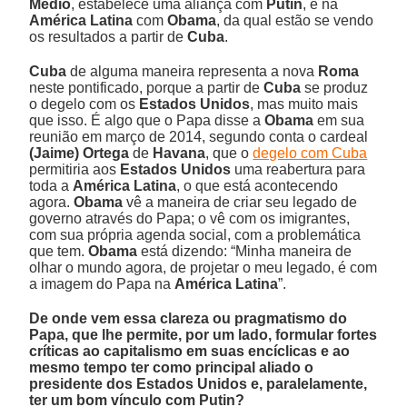
Médio
, estabelece uma aliança com
Putin
, e na
América Latina
com
Obama
, da qual estão se vendo
os resultados a partir de
Cuba
.
Cuba
de alguma maneira representa a nova
Roma
neste pontificado, porque a partir de
Cuba
se produz
o degelo com os
Estados Unidos
, mas muito mais
que isso. É algo que o Papa disse a
Obama
em sua
reunião em março de 2014, segundo conta o cardeal
(Jaime) Ortega
de
Havana
, que o
degelo com Cuba
permitiria aos
Estados Unidos
uma reabertura para
toda a
América Latina
, o que está acontecendo
agora.
Obama
vê a maneira de criar seu legado de
governo através do Papa; o vê com os imigrantes,
com sua própria agenda social, com a problemática
que tem.
Obama
está dizendo: “Minha maneira de
olhar o mundo agora, de projetar o meu legado, é com
a imagem do Papa na
América Latina
”.
De onde vem essa clareza ou pragmatismo do
Papa, que lhe permite, por um lado, formular fortes
críticas ao capitalismo em suas encíclicas e ao
mesmo tempo ter como principal aliado o
presidente dos Estados Unidos e, paralelamente,
ter um bom vínculo com Putin?