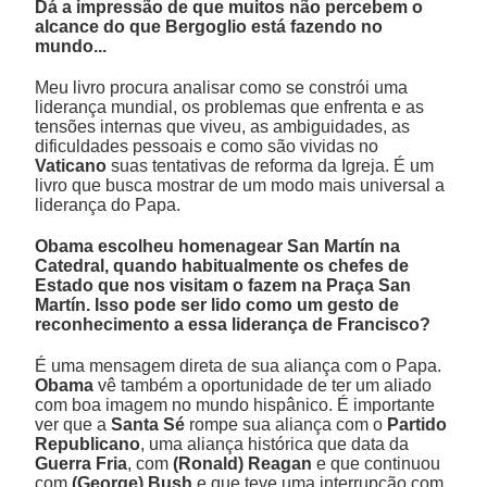
Dá a impressão de que muitos não percebem o
alcance do que Bergoglio está fazendo no
mundo...
Meu livro procura analisar como se constrói uma
liderança mundial, os problemas que enfrenta e as
tensões internas que viveu, as ambiguidades, as
dificuldades pessoais e como são vividas no
Vaticano
suas tentativas de reforma da Igreja. É um
livro que busca mostrar de um modo mais universal a
liderança do Papa.
Obama escolheu homenagear San Martín na
Catedral, quando habitualmente os chefes de
Estado que nos visitam o fazem na Praça San
Martín. Isso pode ser lido como um gesto de
reconhecimento a essa liderança de Francisco?
É uma mensagem direta de sua aliança com o Papa.
Obama
vê também a oportunidade de ter um aliado
com boa imagem no mundo hispânico. É importante
ver que a
Santa Sé
rompe sua aliança com o
Partido
Republicano
, uma aliança histórica que data da
Guerra Fria
, com
(Ronald) Reagan
e que continuou
com
(George) Bush
e que teve uma interrupção com