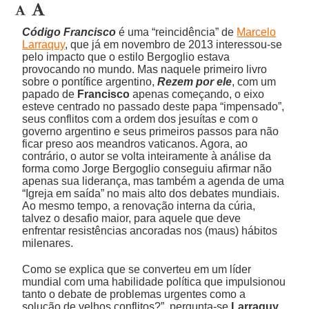
Código Francisco
é uma “reincidência” de
Marcelo
Larraquy
, que já em novembro de 2013 interessou-se
pelo impacto que o estilo Bergoglio estava
provocando no mundo. Mas naquele primeiro livro
sobre o pontífice argentino,
Rezem por ele
, com um
papado de
Francisco
apenas começando, o eixo
esteve centrado no passado deste papa “impensado”,
seus conflitos com a ordem dos jesuítas e com o
governo argentino e seus primeiros passos para não
ficar preso aos meandros vaticanos. Agora, ao
contrário, o autor se volta inteiramente à análise da
forma como Jorge Bergoglio conseguiu afirmar não
apenas sua liderança, mas também a agenda de uma
“Igreja em saída” no mais alto dos debates mundiais.
Ao mesmo tempo, a renovação interna da cúria,
talvez o desafio maior, para aquele que deve
enfrentar resistências ancoradas nos (maus) hábitos
milenares.
Como se explica que se converteu em um líder
mundial com uma habilidade política que impulsionou
tanto o debate de problemas urgentes como a
solução de velhos conflitos?”, pergunta-se
Larraquy
,