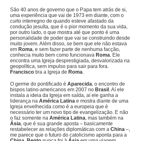
São 40 anos de governo que o Papa tem atrás de si,
uma experiência que vai de 1973 em diante, com o
curto interregno de quando esteve afastado da
condução jesuíta, que é o pior momento da sua vida,
por outro lado, o que mostra até que ponto é uma
personalidade de poder que vai se construindo desde
muito jovem. Além disso, se bem que ele não estava
em
Roma
, e sem fazer parte de nenhuma facção,
conhecia muito bem como funcionava
Roma
. Ele
encontra uma Igreja desprestigiada, desvalorizada na
geopolítica, sem impulso para sair para fora.
Francisco
tira a Igreja de
Roma
.
O germe do pontificado é
Aparecida
, o encontro de
bispos latino-americanos em 2007 no
Brasil
. Aí ele
instala a ideia da Igreja em saída, aí ele ganha a
liderança na
América Latina
e mostra diante de uma
Igreja envelhecida como é a europeia que é
necessário ter um novo tipo de evangelização. E não
o faz somente na
América Latina
, mas também na
Ásia
, que é sua grande aposta – basicamente
restabelecer as relações diplomáticas com a
China
–,
me parece que o futuro do catolicismo aponta para a
China
.
Bento
nunca foi à
Ásia
em uma viagem