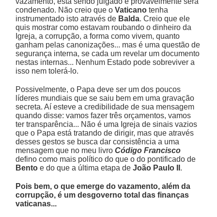
vazamento, está sendo julgado e provavelmente será
condenado. Não creio que o
Vaticano
tenha
instrumentado isto através de
Balda
. Creio que ele
quis mostrar como estavam roubando o dinheiro da
Igreja, a corrupção, a forma como vivem, quanto
ganham pelas canonizações... mas é uma questão de
segurança interna, se cada um revelar um documento
nestas internas... Nenhum Estado pode sobreviver a
isso nem tolerá-lo.
Possivelmente, o Papa deve ser um dos poucos
líderes mundiais que se saiu bem em uma gravação
secreta. Aí esteve a credibilidade de sua mensagem
quando disse: vamos fazer três orçamentos, vamos
ter transparência... Não é uma Igreja de sinais vazios
que o Papa está tratando de dirigir, mas que através
desses gestos se busca dar consistência a uma
mensagem que no meu livro
Código Francisco
defino como mais político do que o do pontificado de
Bento
e do que a última etapa de
João Paulo II
.
Pois bem, o que emerge do vazamento, além da
corrupção, é um desgoverno total das finanças
vaticanas...