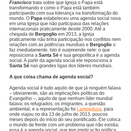
Francisco
trata sobre que Igreja o Papa está
transformando e como o Papa está também
participando com sua liderança na transformação do
mundo. O
Papa
estabeleceu uma agenda social nova
em uma Igreja que não participava das relações
internacionais praticamente desde 2000. Até a
chegada de
Bergoglio
em 2013, a Igreja
praticamente não tinha participação nos conflitos nem
relações com as potências mundiais e
Bergoglio
o
faz imediatamente. Isto é surpreende nele: o que
reposiciona a
Santa Sé
e sua geopolítica é a agenda
social. A partir da agenda social ele reposiciona a
Santa Sé
nas grandes ligas dos líderes mundiais.
A que coisa chama de agenda social?
Agenda social é tudo aquilo de que já ninguém falava
– obviamente, são as implicações políticas do
Evangelho –, aquilo de que nenhum líder mundial
falava: os refugiados, os imigrantes, a questão
ambiental, e a representação foi
Lampedusa
, para
onde viajou no dia 13 de julho de 2013, poucos
meses depois do início do seu pontificado. Ele coloca
o mundo de frente com um problema que não existia;
essa é a agenda social, que tem implicação política