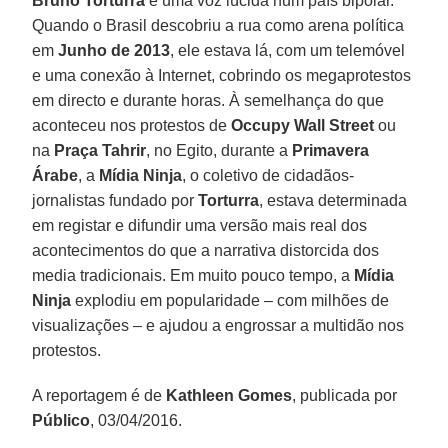
Bruno Torturra
é uma voz lúcida num país bipolar.
Quando o Brasil descobriu a rua como arena política
em
Junho de 2013
, ele estava lá, com um telemóvel
e uma conexão à Internet, cobrindo os megaprotestos
em directo e durante horas. À semelhança do que
aconteceu nos protestos de
Occupy Wall Street
ou
na
Praça Tahrir
, no Egito, durante a
Primavera
Árabe
, a
Mídia Ninja
, o coletivo de cidadãos-
jornalistas fundado por
Torturra
, estava determinada
em registar e difundir uma versão mais real dos
acontecimentos do que a narrativa distorcida dos
media tradicionais. Em muito pouco tempo, a
Mídia
Ninja
explodiu em popularidade – com milhões de
visualizações – e ajudou a engrossar a multidão nos
protestos.
A reportagem é de
Kathleen Gomes
, publicada por
Público
, 03/04/2016.