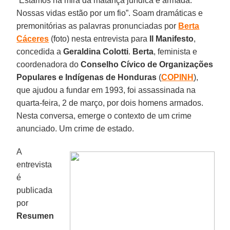
“Estamos na mira da matança jurídica e armada.
Nossas vidas estão por um fio”. Soam dramáticas e
premonitórias as palavras pronunciadas por
Berta
Cáceres
(foto) nesta entrevista para
Il Manifesto
,
concedida a
Geraldina Colotti
.
Berta
, feminista e
coordenadora do
Conselho Cívico de Organizações
Populares e Indígenas de Honduras
(
COPINH
),
que ajudou a fundar em 1993, foi assassinada na
quarta-feira, 2 de março, por dois homens armados.
Nesta conversa, emerge o contexto de um crime
anunciado. Um crime de estado.
A
entrevista
é
publicada
por
Resumen