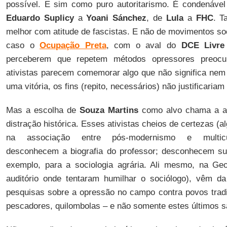
possível. E sim como puro autoritarismo. É condenável
Eduardo Suplicy
a
Yoani Sánchez
, de
Lula
a
FHC
. T
melhor com atitude de fascistas. E não de movimentos so
caso o
Ocupação Preta
, com o aval do
DCE Livre
perceberem que repetem métodos opressores preocu
ativistas parecem comemorar algo que não significa nem
uma vitória, os fins (repito, necessários) não justificaria
Mas a escolha de
Souza Martins
como alvo chama a at
distração histórica. Esses ativistas cheios de certezas (
na associação entre pós-modernismo e multicul
desconhecem a biografia do professor; desconhecem sua
exemplo, para a sociologia agrária. Ali mesmo, na Ge
auditório onde tentaram humilhar o sociólogo), vêm da
pesquisas sobre a opressão no campo contra povos trad
pescadores, quilombolas – e não somente estes últimos s