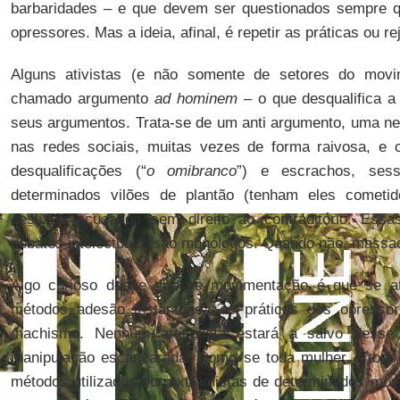
barbaridades – e que devem ser questionados sempre 
opressores. Mas a ideia, afinal, é repetir as práticas ou re
Alguns ativistas (e não somente de setores do movi
chamado argumento
ad hominem
– o que desqualifica a
seus argumentos. Trata-se de um anti argumento, uma neg
nas redes sociais, muitas vezes de forma raivosa, e
desqualificações (“
o omibranco
”) e escrachos, se
determinados vilões de plantão (tenham eles comet
deslize), acusados sem direito ao contraditório. Essa
debates intelectuais; são monólogos. Quando não, massa
Algo curioso desse tipo de movimentação é que se at
métodos adesão instantânea às práticas dos opress
machismo. Nenhum articulista estará a salvo desse
manipulação escancarada. Como se toda mulher e todo
métodos utilizados por extremistas de determinados mov