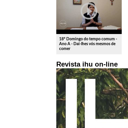
play_circle_outline
18º Domingo do tempo comum -
Ano A - Dai-lhes vós mesmos de
comer
Revista ihu on-line