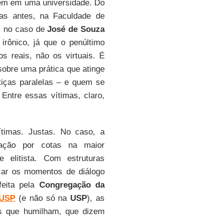
uém em uma universidade. Do
as antes, na Faculdade de
, no caso de
José de Souza
irônico, já que o penúltimo
s reais, não os virtuais. É
sobre uma prática que atinge
tiças paralelas – e quem se
 Entre essas vítimas, claro,
timas. Justas. No caso, a
cação por cotas na maior
 elitista. Com estruturas
icar os momentos de diálogo
eita pela
Congregação da
USP
(e não só na
USP
), as
es que humilham, que dizem