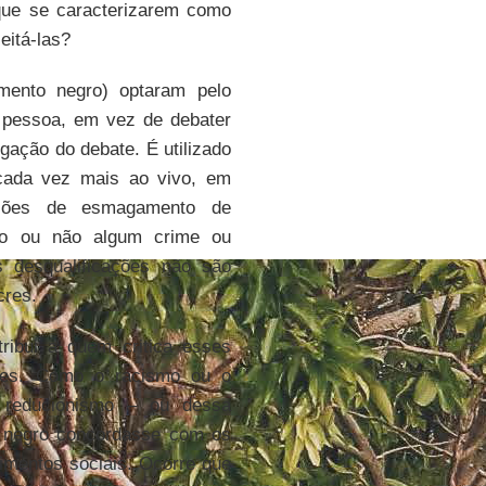
que se caracterizarem como
jeitá-las?
mento negro) optaram pelo
 pessoa, em vez de debater
ação do debate. É utilizado
 cada vez mais ao vivo, em
ssões de esmagamento de
ido ou não algum crime ou
s desqualificações não são
cres.
ribui a quem critica esses
ores. Como o racismo ou o
 reducionismo – ou dessa
 negro concordasse com os
imentos sociais. Ocorre que