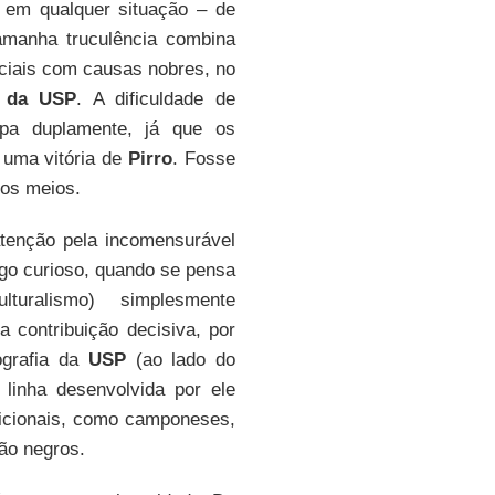
 em qualquer situação – de
amanha truculência combina
ciais com causas nobres, no
 da USP
. A dificuldade de
pa duplamente, já que os
 uma vitória de
Pirro
. Fosse
m os meios.
enção pela incomensurável
algo curioso, quando se pensa
turalismo) simplesmente
 contribuição decisiva, por
ografia da
USP
(ao lado do
 linha desenvolvida por ele
icionais, como camponeses,
ão negros.