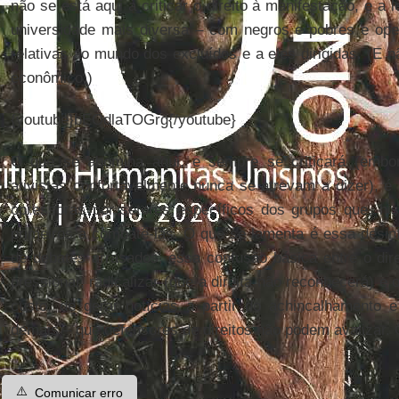
não se está aqui a criticar o direito à manifestação, e a 
universidade mais diversa – com negros e pobres e ope
relativas ao mundo dos excluídos e a eles dirigidas. (E 
econômico.)
{youtube}bEOdlaTOGrg{/youtube}
O que se abomina aqui, e sempre se criticará (embo
ativistas confortavelmente nunca se atrevam a dizer), é 
opressoras por setores específicos dos grupos que, his
primeiros a combatê-las. O que se lamenta é essa desin
de debates arrasados, essa confusão básica entre o direit
pressionar, radicalizar (que a direita não reconhecerá) e
custo, de gerar notícias a partir do achincalhamento
demais – que defensores de direitos não podem avalizar. 
⚠️
Comunicar erro