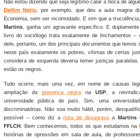
Não estou dizendo que seja legítimo calar a boca de alg
Delfim Netto
, por exemplo, que deu a aula magna di
Economia, sem ser incomodado. E sim que a truculência
Martins
, ganha um agravante específico. E duplamente 
livro do sociólogo trata exatamente de linchamentos – o
dele, portanto, um dos principais documentos que temos 
neste país exatamente os pobres, vítimas de certas jus
considera de esquerda deveria temer justiças paralelas.
estão os negros.
Tudo ocorre, mais uma vez, em nome de causas legí
ampliação da
presença negra
na
USP
, a reivindi
universidade pública do país. Sim, uma universidade
discriminatórias. Não soa muito hábil, porém, desqualif
possível – como diz a
nota de desagravo
a
Martins
f
FFLCH
. Bem conhecemos, todos os que estudamos na
histórias de opressões em sala de aula, de professor