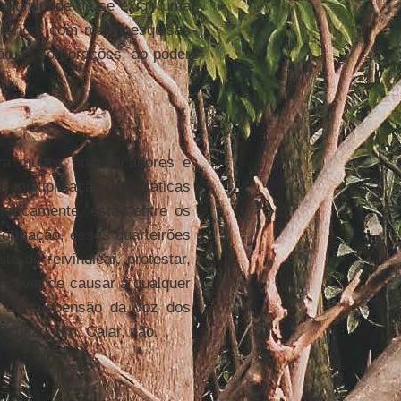
legitimidade de se exigir uma
rários, com mais pesquisas
não às corporações, ao poder
ra muitos comunicadores e
a multiplicação das práticas
toricamente, estão entre os
formação, esses quarteirões
o de reivindicar, protestar,
 o dever de causar a qualquer
 e da suspensão da voz dos
Ocupar, sim. Calar, não.