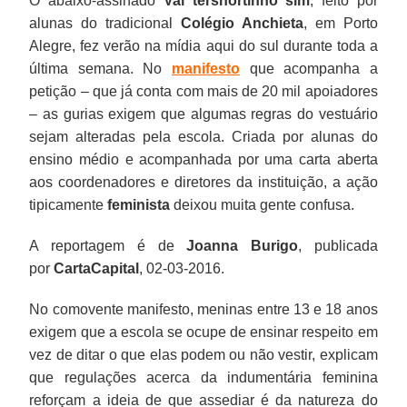
O abaixo-assinado
Vai tershortinho
sim
, feito por
alunas do tradicional
Colégio Anchieta
, em Porto
Alegre, fez verão na mídia aqui do sul durante toda a
última semana. No
manifesto
que acompanha a
petição – que já conta com mais de 20 mil apoiadores
– as gurias exigem que algumas regras do vestuário
sejam alteradas pela escola. Criada por alunas do
ensino médio e acompanhada por uma carta aberta
aos coordenadores e diretores da instituição, a ação
tipicamente
feminista
deixou muita gente confusa.
A reportagem é de
Joanna
Burigo
, publicada
por
CartaCapital
, 02-03-2016.
No comovente manifesto, meninas entre 13 e 18 anos
exigem que a escola se ocupe de ensinar respeito em
vez de ditar o que elas podem ou não vestir, explicam
que regulações acerca da indumentária feminina
reforçam a ideia de que assediar é da natureza do