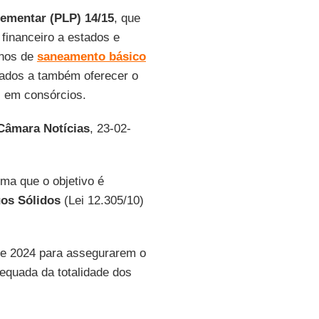
lementar (PLP) 14/15
, que
 financeiro a estados e
anos de
saneamento básico
igados a também oferecer o
s em consórcios.
Câmara Notícias
, 23-02-
ma que o objetivo é
uos Sólidos
(Lei 12.305/10)
 de 2024 para assegurarem o
equada da totalidade dos