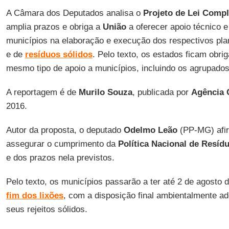
A Câmara dos Deputados analisa o
Projeto de Lei Comp
amplia prazos e obriga a
União
a oferecer apoio técnico e
municípios na elaboração e execução dos respectivos pl
e de
resíduos sólidos
. Pelo texto, os estados ficam obr
mesmo tipo de apoio a municípios, incluindo os agrupado
A reportagem é de
Murilo Souza
, publicada por
Agência 
2016.
Autor da proposta, o deputado
Odelmo Leão
(PP-MG) afir
assegurar o cumprimento da
Política Nacional de Resíd
e dos prazos nela previstos.
Pelo texto, os municípios passarão a ter até 2 de agosto
fim dos lixões
, com a disposição final ambientalmente ad
seus rejeitos sólidos.