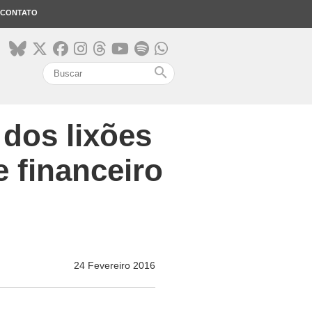
CONTATO
search
 dos lixões
e financeiro
24 Fevereiro 2016