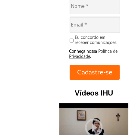
Eu concordo em
receber comunicações.
Conheça nossa
Política de
Privacidade
.
Vídeos IHU
play_circle_outline