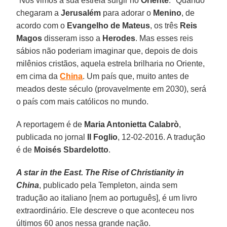
"Nós vimos a sua estrela surgir no
Oriente
." Quando
chegaram a
Jerusalém
para adorar o
Menino
, de
acordo com o
Evangelho de Mateus
, os três
Reis
Magos
disseram isso a
Herodes
. Mas esses reis
sábios não poderiam imaginar que, depois de dois
milênios cristãos, aquela estrela brilharia no Oriente,
em cima da
China
. Um país que, muito antes de
meados deste século (provavelmente em 2030), será
o país com mais católicos no mundo.
A reportagem é de
Maria Antonietta Calabrò
,
publicada no jornal
Il Foglio
, 12-02-2016. A tradução
é de
Moisés Sbardelotto
.
A star in the East. The Rise of Christianity in
China
, publicado pela Templeton, ainda sem
tradução ao italiano [nem ao português], é um livro
extraordinário. Ele descreve o que aconteceu nos
últimos 60 anos nessa grande nação.