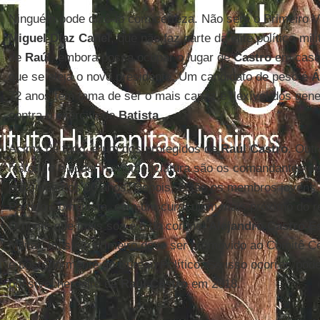
Ninguém pode dizê-lo com certeza. Não será o Primeiro V
Miguel Díaz Canel
, que não faz parte da elite político-mil
de
Raúl
, embora possa ocupar o lugar de
Castro
em caso 
que se eleja o novo presidente. Um candidato de peso é
Á
72 anos tem fama de ser o mais capaz e flexível dos gener
contra o exército de
Batista
.
Acima de tudo, é um dos protegidos de
Raúl Castro
. Out
histórico e poder na nomenclatura são os comandantes de
próximos dos 80 anos. Depois, estão os membros jovens 
Partido Comunista, com um curriculum mais próximo do 
O nome que mais soa é o do coronel
Alejandro Castro E
Militar, mas ele primeiro deve ser promovido ao Comitê C
e posteriormente ao Bureau Político. Se isso ocorrer, pod
possível herdeiro de
Raúl Castro
em 2018.