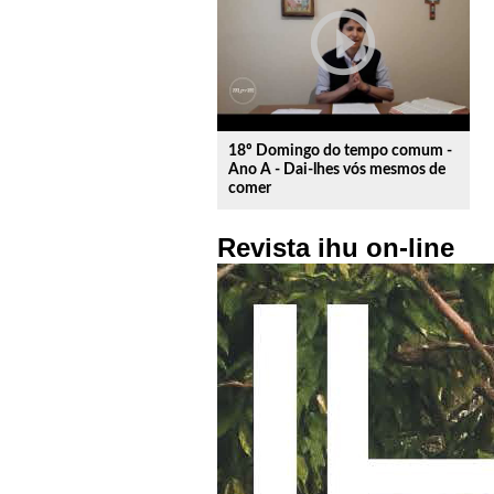
play_circle_outline
18º Domingo do tempo comum -
Ano A - Dai-lhes vós mesmos de
comer
Revista ihu on-line