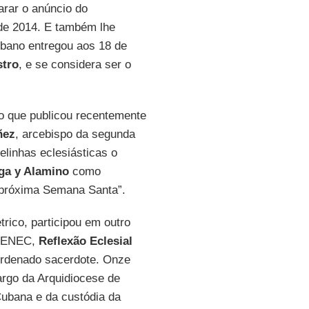
arar o anúncio do
de 2014. E também lhe
ubano entregou aos 18 de
stro
, e se considera ser o
o que publicou recentemente
ñez
, arcebispo da segunda
elinhas eclesiásticas o
ga y Alamino
como
 próxima Semana Santa”.
trico, participou em outro
o ENEC,
Reflexão Eclesial
ordenado sacerdote. Onze
rgo da Arquidiocese de
Cubana e da custódia da