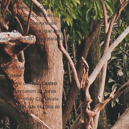
ice-presidente de Cuba
itar da qual sairá o sucessor
de morte prematura e até
lvaro López Miera
, que aos
ais “históricos” que lutaram
ros generais de peso
 Sierra Maestra, todos
do Comitê Central do
reformismo de
Raúl Castro
.
spín
, o benjamim da Junta
entral do Partido Comunista
eremos dizer que se trata do