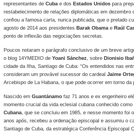
representantes de
Cuba
e dos
Estados Unidos
para prep
restabelecimento de relações diplomáticas em dezembro 
confiou a famosa carta, nunca publicada, que o prelado c
agosto de 2014 aos presidentes
Barak Obama
e
Raúl Ca
ponto de inflexão das negociações secretas.
Poucos notaram o parágrafo conclusivo de um breve artig
o blog 14YMEDIO de
Yoani Sánchez
, sobre
Dionisio Iba
cidade da Ilha, Santiago de Cuba: “Os entendidos nas entr
consideram um provável sucessor do cardeal
Jaime Orte
Arcebispo de La Habana, o que pode ocorrer em torno da
Nascido em
Guantánamo
faz 71 anos e ex engenheiro elé
momento crucial da vida eclesial cubana conhecido com
Cubana
, que se concluiu em 1985, e nesse momento foi 
anos após, recebeu a ordenação episcopal e assumiu o ca
Santiago de Cuba, da estratégica Conferência Episcopal 