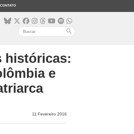
CONTATO
search
históricas:
olômbia e
triarca
11 Fevereiro 2016