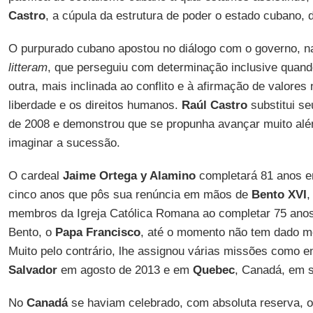
Castro
, a cúpula da estrutura de poder o estado cubano, d
O purpurado cubano apostou no diálogo com o governo, n
litteram
, que perseguiu com determinação inclusive quando
outra, mais inclinada ao conflito e à afirmação de valore
liberdade e os direitos humanos.
Raúl Castro
substitui s
de 2008 e demonstrou que se propunha avançar muito além
imaginar a sucessão.
O cardeal
Jaime Ortega y Alamino
completará 81 anos e
cinco anos que pôs sua renúncia em mãos de
Bento XVI
,
membros da Igreja Católica Romana ao completar 75 anos
Bento, o
Papa Francisco
, até o momento não tem dado mo
Muito pelo contrário, lhe assignou várias missões como 
Salvador
em agosto de 2013 e em
Quebec
, Canadá, em 
No
Canadá
se haviam celebrado, com absoluta reserva, o