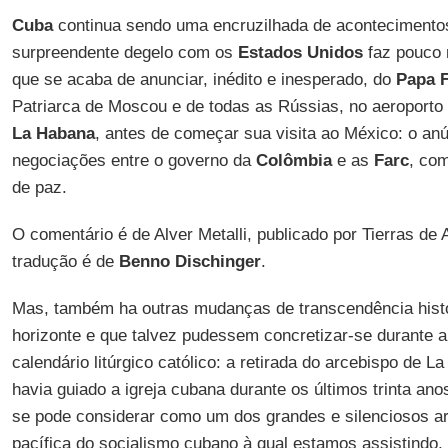
Cuba
continua sendo uma encruzilhada de acontecimentos
surpreendente degelo com os
Estados Unidos
faz pouco 
que se acaba de anunciar, inédito e inesperado, do
Papa 
Patriarca de Moscou e de todas as Rússias, no aeroporto 
La Habana
, antes de começar sua visita ao México: o anú
negociações entre o governo da
Colômbia
e as
Farc
, co
de paz.
O comentário é de Alver Metalli, publicado por Tierras de
tradução é de
Benno Dischinger
.
Mas, também ha outras mudanças de transcendência histó
horizonte e que talvez pudessem concretizar-se durante
calendário litúrgico católico: a retirada do arcebispo de 
havia guiado a igreja cubana durante os últimos trinta ano
se pode considerar como um dos grandes e silenciosos ar
pacífica do socialismo cubano à qual estamos assistindo