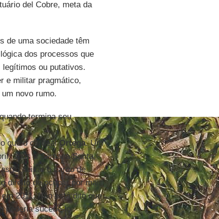
tuário del Cobre, meta da
os de uma sociedade têm
lógica dos processos que
legítimos ou putativos.
 e militar pragmático,
ra um novo rumo.
, quando termina seu
o que o cardeal
Ortega
. Um
ril, após a Semana Santa,
Castro deixar o cargo de
o direito de ocupar por mais
 em 2011. Não está dito que
m poderia sucedê-lo.