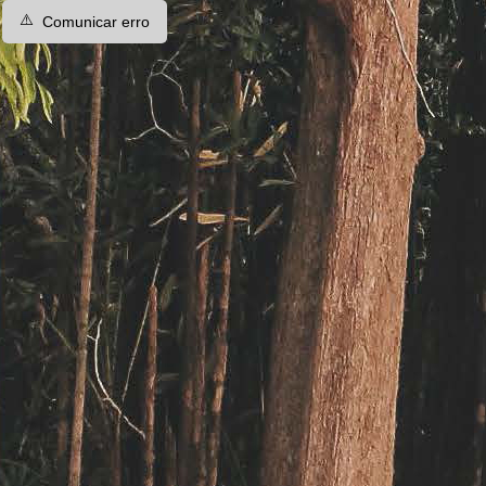
⚠️
Comunicar erro