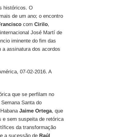
 históricos. O
mais de um ano; o encontro
Francisco
com
Cirilo
,
internacional José Martí de
ncio iminente do fim das
m a assinatura dos acordos
 América, 07-02-2016. A
rica que se perfilam no
 a Semana Santa do
La Habana
Jaime Ortega
, que
s e sem suspeita de retórica
tífices da transformação
, e a sucessão de
Raúl