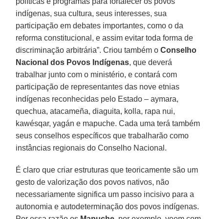
políticas e programas para fortalecer os povos
indígenas, sua cultura, seus interesses, sua
participação em debates importantes, como o da
reforma constitucional, e assim evitar toda forma de
discriminação arbitrária”. Criou também o
Conselho
Nacional dos Povos Indígenas
, que deverá
trabalhar junto com o ministério, e contará com
participação de representantes das nove etnias
indígenas reconhecidas pelo Estado – aymara,
quechua, atacameña, diaguita, kolla, rapa nui,
kawésqar, yagán e mapuche. Cada uma terá também
seus conselhos específicos que trabalharão como
instâncias regionais do Conselho Nacional.
É claro que criar estruturas que teoricamente são um
gesto de valorização dos povos nativos, não
necessariamente significa um passo incisivo para a
autonomia e autodeterminação dos povos indígenas.
Por essa razão os
Mapuche
, por exemplo, veem com