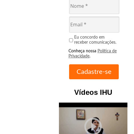
Eu concordo em
receber comunicações.
Conheça nossa
Política de
Privacidade
.
Vídeos IHU
play_circle_outline