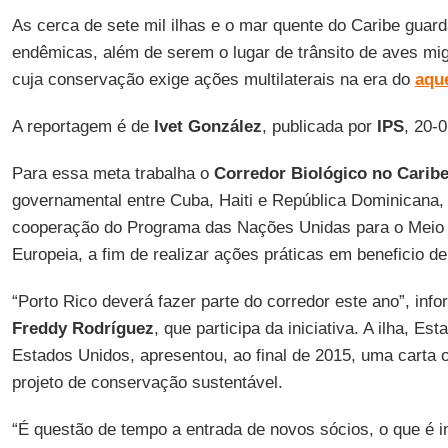
As cerca de sete mil ilhas e o mar quente do Caribe guar
endêmicas, além de serem o lugar de trânsito de aves mig
cuja conservação exige ações multilaterais na era do
aqu
A reportagem é de
Ivet González
, publicada por
IPS
, 20-
Para essa meta trabalha o
Corredor Biológico no Carib
governamental entre Cuba, Haiti e República Dominicana
cooperação do Programa das Nações Unidas para o Meio 
Europeia, a fim de realizar ações práticas em beneficio de
“Porto Rico deverá fazer parte do corredor este ano”, inf
Freddy Rodríguez
, que participa da iniciativa. A ilha, Es
Estados Unidos, apresentou, ao final de 2015, uma carta o
projeto de conservação sustentável.
“É questão de tempo a entrada de novos sócios, o que é in