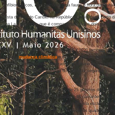
anfíbios únicos, bem como de uma fauna e flora diminuta.
Vista do Mar do Caribe, na República Dominicana, perto da
ilha La Espanhola, que é compartilhada pelos dois países.
caribenhas guardam milhares de espécies endêmicas, cuj
pela
mudança climática
.
O plano de desenvolvimento de 2016 a 2020 também prete
sobre a
mudança climática
e expandir para os
ecossist
milhões de quilômetros quadrados de oceano nas Antilhas
centro da diversidade marinha do Atlântico, segundo o Fu
Ecossistemas Críticos.
As águas do Caribe contêm mais de 25 gêneros de coral, 
moluscos, 1.400 peixes, 76 tubarões, 45 camarões, 30 ce
aves marinhas. Outros reservatórios de vida estão nos mi
arrecifes, mangues e até 33 mil quilômetros quadrados de