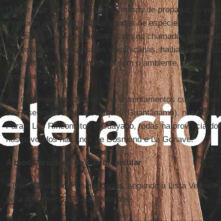
O Corredor já conta com três centros de propagação veg
membros, onde são obtidas mudas de espécies autóctones 
outras, as áreas beneficiadas com os chamados
projetos
acompanham comunidades dominicanas, haitianas e cuba
sustento econômico amigável com o ambiente, além de re
degradado.
Até o momento trabalham nos assentamentos cubanos de 
da Reserva Ecológica Baitiquirí (Guantânamo), nas comu
Paraje Los Rinconcitos e Guayabo, todas na província dom
nos povoados haitianos de Dosmond e La Gonave.
A biodiversidade do Caribe insular
• Tem 703 espécies ameaçadas, segundo a Lista Vermelha
para a Conservação da Natureza.