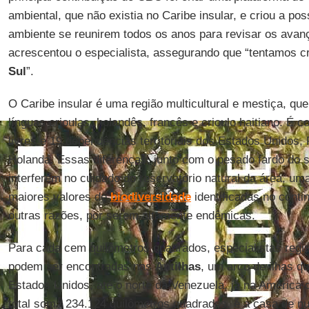
ambiental, que não existia no Caribe insular, e criou a pos
ambiente se reunirem todos os anos para revisar os avan
acrescentou o especialista, assegurando que “tentamos 
Sul
”.
O Caribe insular é uma região multicultural e mestiça, que 
línguas crioulas, holandês, francês e crioulo haitiano. É
livres e 19 dependências territoriais dos Estados Unidos,
Holanda. Essas diferenças, junto com o pesado fardo do 
interferem no cuidado do reservatório natural da área, u
maiores valores de
biodiversidade
identificadas no conti
outras razões, por serem altamente endêmicas.
Para cada cem quilômetros quadrados, especialistas regi
podem ser encontradas nas
Antilhas
, um arco de ilhas qu
Estados Unidos, até o norte da Venezuela, já na América do
total soma 234.124 quilômetros quadrados, é a casa de n