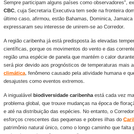
Sempre participam alguns países como observadores”, exp
CBC
, cuja Secretaria Executiva tem sede na fronteira do
último caso, afirmou, estão Bahamas, Dominica, Jamaica 
expressaram seu interesse de unirem-se ao Corredor.
A região caribenha já está predisposta às elevadas tempe
científicas, porque os movimentos do vento e das corren
região uma espécie de panela que mantém o calor durante
será pior devido aos prognósticos de temperaturas mais a
climática
, fenômeno causado pela atividade humana e qu
desajustes como eventos extremos.
A inigualável
biodiversidade caribenha
está cada vez ma
problema global, que trouxe mudanças na época de floraç
e até na distribuição das espécies. No entanto, o Corred
esforços crescentes das pequenas e pobres ilhas do
Cari
patrimônio natural único, como o longo caminho que falta 