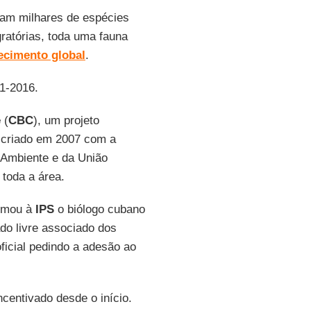
dam milhares de espécies
ratórias, toda uma fauna
ecimento global
.
01-2016.
e
(
CBC
), um projeto
, criado em 2007 com a
Ambiente e da União
 toda a área.
ormou à
IPS
o biólogo cubano
tado livre associado dos
ficial pedindo a adesão ao
centivado desde o início.