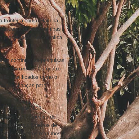
 fronteira com o Haiti na
 As cerca de sete mil ilhas
a preservação se complica
nde continuar as pesquisas
emas marinhos
. Os quatro
 são qualificados como o
ndo de Alianças para
117 esponjas, 633
táceos e 23 espécies de
lhares de quilômetros de
 leitos de pastos marinhos.