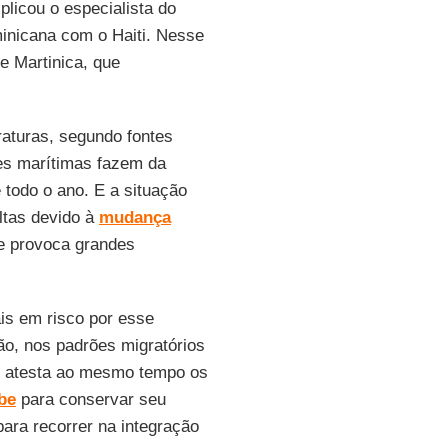
licou o especialista do
minicana com o Haiti. Nesse
e Martinica, que
raturas, segundo fontes
tes marítimas fazem da
 todo o ano. E a situação
ltas devido à
mudança
e provoca grandes
is em risco por esse
ão, nos padrões migratórios
or atesta ao mesmo tempo os
be
para conservar seu
para recorrer na integração