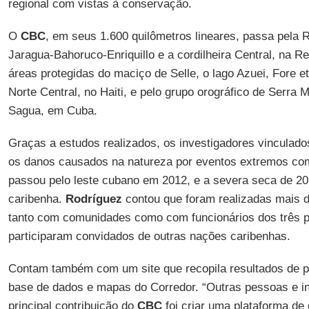
regional com vistas à conservação.
O
CBC
, em seus 1.600 quilômetros lineares, passa pela 
Jaragua-Bahoruco-Enriquillo e a cordilheira Central, na R
áreas protegidas do maciço de Selle, o lago Azuei, Fore et
Norte Central, no Haiti, e pelo grupo orográfico de Serra 
Sagua, em Cuba.
Graças a estudos realizados, os investigadores vinculado
os danos causados na natureza por eventos extremos c
passou pelo leste cubano em 2012, e a severa seca de 201
caribenha.
Rodríguez
contou que foram realizadas mais d
tanto com comunidades como com funcionários dos três p
participaram convidados de outras nações caribenhas.
Contam também com um site que recopila resultados de p
base de dados e mapas do Corredor. “Outras pessoas e in
principal contribuição do
CBC
foi criar uma plataforma de