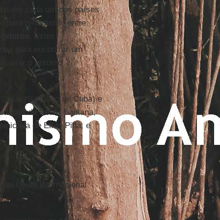
etal em cada um dos países
para reflorestar, entre
-pilotos
. Estes
nas para encontrar um
staurar o entorno
Sigua (Santiago de Cuba) e
nidades de Pedro Santana,
inicana de Elías Piña, e
 da União Internacional