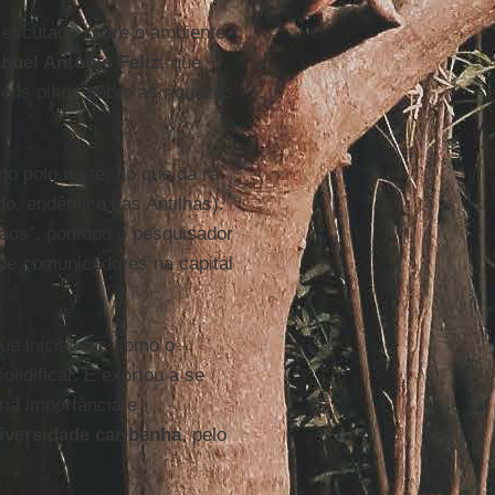
 escutado sobre o ambiente
uel Antonio Feliz
, que
eus olhos sobre as riquezas
no polo norte, do que da rã
o, endêmico das Antilhas).
os”, pontuou o pesquisador
e comunicadores na capital
que iniciativas como o
lidificar. E exortou a se
ia importância e
iversidade caribenha
, pelo