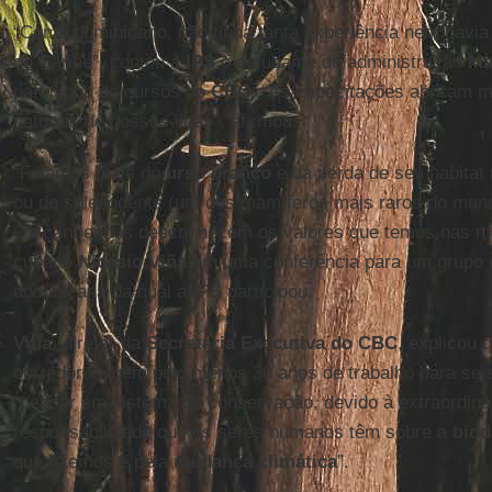
“Como dominicano, não tinha tanta experiência nem havia
do Caribe”, contou à
IPS
o estudante de administração
Man
participou de cursos do
CBC
. “As capacitações abriram m
naturais de nossas ilhas”, afirmou.
“Falamos mais do
urso branco
e da perda de seu habitat 
ou do solenodente (um dos mamíferos mais raros do mund
Os caribenhos desconhecem os valores que temos nas mã
cubano
Nicasio Viña
em uma conferência para um grupo d
dominicana da qual a IPS participou.
Viña
, diretor da
Secretaria Executiva do CBC
, explicou 
corredor exigem pelo menos 30 anos de trabalho para se so
“pensar em sistema de conservação, devido à extraordinár
responsabilidade que os seres humanos têm sobre a
biod
que fizemos e pela
mudança climática
”.