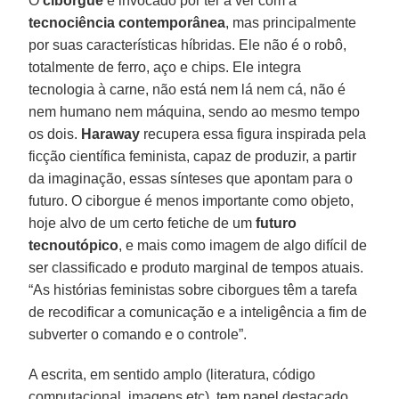
O
ciborgue
é invocado por ter a ver com a
tecnociência contemporânea
, mas principalmente
por suas características híbridas. Ele não é o robô,
totalmente de ferro, aço e chips. Ele integra
tecnologia à carne, não está nem lá nem cá, não é
nem humano nem máquina, sendo ao mesmo tempo
os dois.
Haraway
recupera essa figura inspirada pela
ficção científica feminista, capaz de produzir, a partir
da imaginação, essas sínteses que apontam para o
futuro. O ciborgue é menos importante como objeto,
hoje alvo de um certo fetiche de um
futuro
tecnoutópico
, e mais como imagem de algo difícil de
ser classificado e produto marginal de tempos atuais.
“As histórias feministas sobre ciborgues têm a tarefa
de recodificar a comunicação e a inteligência a fim de
subverter o comando e o controle”.
A escrita, em sentido amplo (literatura, código
computacional, imagens etc), tem papel destacado