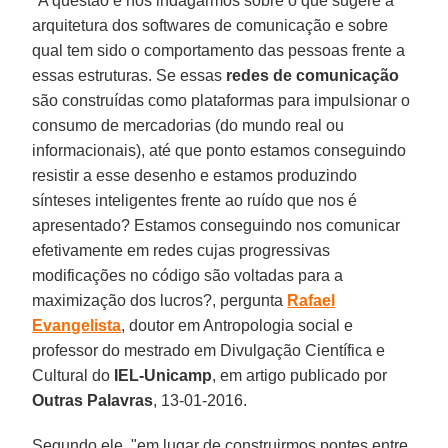
"A questão é nos indagarmos sobre o que sugere a
arquitetura dos softwares de comunicação e sobre
qual tem sido o comportamento das pessoas frente a
essas estruturas. Se essas
redes de comunicação
são construídas como plataformas para impulsionar o
consumo de mercadorias (do mundo real ou
informacionais), até que ponto estamos conseguindo
resistir a esse desenho e estamos produzindo
sínteses inteligentes frente ao ruído que nos é
apresentado? Estamos conseguindo nos comunicar
efetivamente em redes cujas progressivas
modificações no código são voltadas para a
maximização dos lucros?, pergunta
Rafael
Evangelista
, doutor em Antropologia social e
professor do mestrado em Divulgação Científica e
Cultural do
IEL-Unicamp
, em artigo publicado por
Outras Palavras
, 13-01-2016.
Segundo ele, "em lugar de construirmos pontes entre