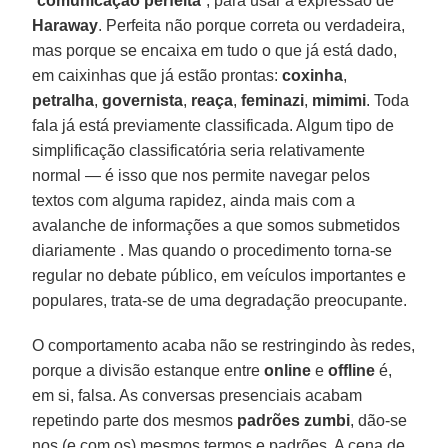
“
comunicação perfeita
”, para usar a expressão de
Haraway
. Perfeita não porque correta ou verdadeira,
mas porque se encaixa em tudo o que já está dado,
em caixinhas que já estão prontas:
coxinha
,
petralha
,
governista
,
reaça
,
feminazi
,
mimimi
. Toda
fala já está previamente classificada. Algum tipo de
simplificação classificatória seria relativamente
normal — é isso que nos permite navegar pelos
textos com alguma rapidez, ainda mais com a
avalanche de informações a que somos submetidos
diariamente . Mas quando o procedimento torna-se
regular no debate público, em veículos importantes e
populares, trata-se de uma degradação preocupante.
O comportamento acaba não se restringindo às redes,
porque a divisão estanque entre
online
e
offline
é,
em si, falsa. As conversas presenciais acabam
repetindo parte dos mesmos
padrões zumbi
, dão-se
nos (e com os) mesmos termos e padrões. A cena de