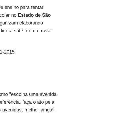
de ensino para tentar
colar no
Estado de São
organizam elaborando
dicos e até "como travar
11-2015.
como "escolha uma avenida
ferência, faça o ato pela
 avenidas, melhor ainda!".