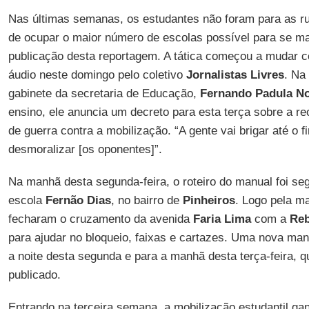
Nas últimas semanas, os estudantes não foram para as ru
de ocupar o maior número de escolas possível para se ma
publicação desta reportagem. A tática começou a mudar 
áudio neste domingo pelo coletivo
Jornalistas Livres
. Na
gabinete da secretaria de Educação,
Fernando Padula N
ensino, ele anuncia um decreto para esta terça sobre a r
de guerra contra a mobilização. “A gente vai brigar até o
desmoralizar [os oponentes]”.
Na manhã desta segunda-feira, o roteiro do manual foi seg
escola
Fernão Dias
, no bairro de
Pinheiros
. Logo pela m
fecharam o cruzamento da avenida
Faria Lima
com a
Re
para ajudar no bloqueio, faixas e cartazes. Uma nova ma
a noite desta segunda e para a manhã desta terça-feira, 
publicado.
Entrando na terceira semana, a mobilização estudantil ga