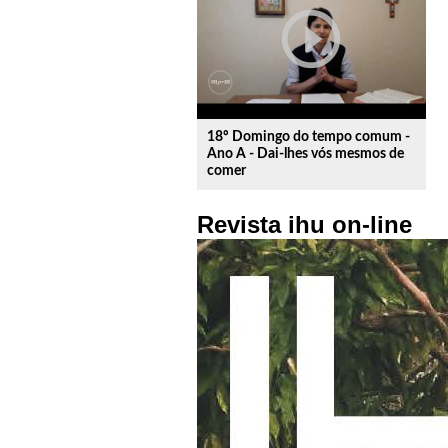
play_circle_outline
18º Domingo do tempo comum -
Ano A - Dai-lhes vós mesmos de
comer
Revista ihu on-line