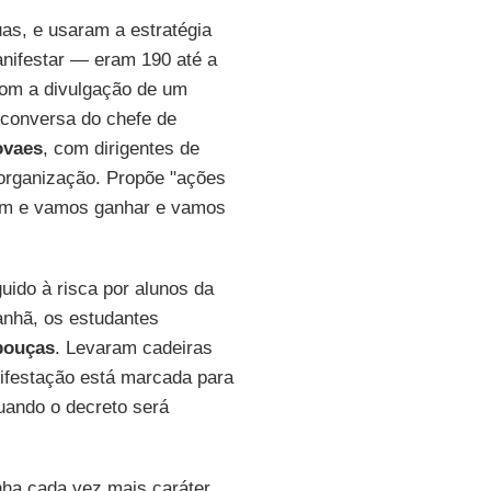
as, e usaram a estratégia
nifestar — eram 190 até a
com a divulgação de um
 conversa do chefe de
ovaes
, com dirigentes de
eorganização. Propõe "ações
 fim e vamos ganhar e vamos
uido à risca por alunos da
anhã, os estudantes
bouças
. Levaram cadeiras
nifestação está marcada para
quando o decreto será
nha cada vez mais caráter